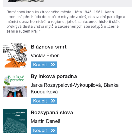
Románová kronika ztraceného města - léta 1945–1961. Karin
Lednická předkládá do značné míry převratný, dosavadní paradigma
měnící obraz hornického regionu, jehož zahlazenou historii stále
překrývá tlustá vrstva mýtů a zakořeněných stereotypů o „černé
zemi a rudém kraji“.
Bláznova smrt
Václav Erben
Koupit
Bylinková poradna
Jarka Rozsypalová-Vykoupilová, Blanka
Kocourková
Koupit
Rozsypaná slova
Martin Daneš
Koupit