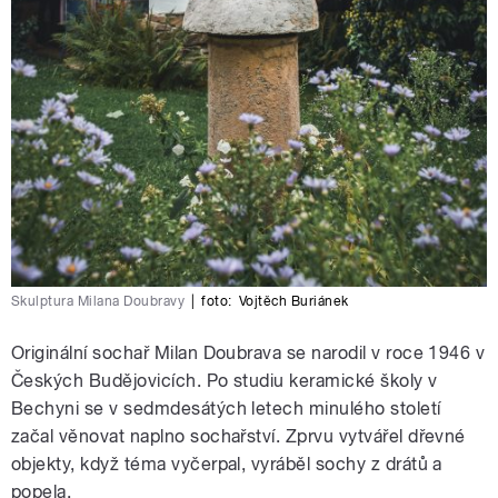
Skulptura Milana Doubravy
|
foto:
Vojtěch Buriánek
Originální sochař Milan Doubrava se narodil v roce 1946 v
Českých Budějovicích. Po studiu keramické školy v
Bechyni se v sedmdesátých letech minulého století
začal věnovat naplno sochařství. Zprvu vytvářel dřevné
objekty, když téma vyčerpal, vyráběl sochy z drátů a
popela.