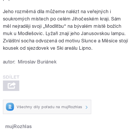
Jeho rozměrná díla můžeme nalézt na veřejných i
soukromých místech po celém Jihočeském kraji. Sám
měl nejraději svoji „Modlitbu“ na bývalém místě božích
muk u Modlešovic. Lyžaři znají jeho Janusovskou lampu.
Zvláštní socha odvozená od motivu Slunce a Měsíce stojí
kousek od sjezdovek ve Ski areálu Lipno.
autor:
Miroslav Buriánek
Všechny díly pořadu na mujRozhlas
mujRozhlas