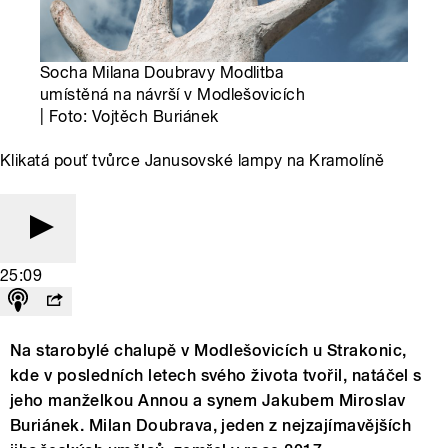
Socha Milana Doubravy Modlitba
umístěná na návrší v Modlešovicích
| Foto: Vojtěch Buriánek
Klikatá pouť tvůrce Janusovské lampy na Kramolíně
25:09
Na starobylé chalupě v Modlešovicích u Strakonic,
kde v posledních letech svého života tvořil, natáčel s
jeho manželkou Annou a synem Jakubem Miroslav
Buriánek. Milan Doubrava, jeden z nejzajímavějších