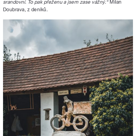
srandovní. To pak přeženu a jsem zase vážný.“
Milan
Doubrava, z deníků.