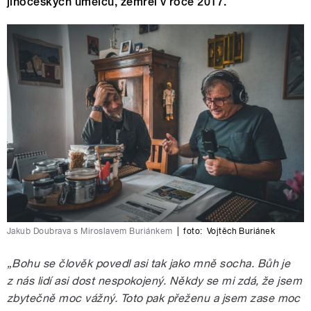
jihočeských umělců, zemřel v roce 2017.
Jakub Doubrava s Miroslavem Buriánkem
|
foto:
Vojtěch Buriánek
„Bohu se člověk povedl asi tak jako mně socha. Bůh je
z nás lidí asi dost nespokojený. Někdy se mi zdá, že jsem
zbytečně moc vážný. Toto pak přeženu a jsem zase moc