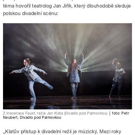
téma hovořil teatrolog Jan Jiřík, který dlouhodobě sleduje
polskou divadelní scénu:
Z inscenace Faust, režie Jan Klata (Divadlo pod Palmovkou)
|
foto:
Petr
Neubert
,
Divadlo pod Palmovkou
„
Klatův přístup k divadelní režii je múzický. Mezi roky