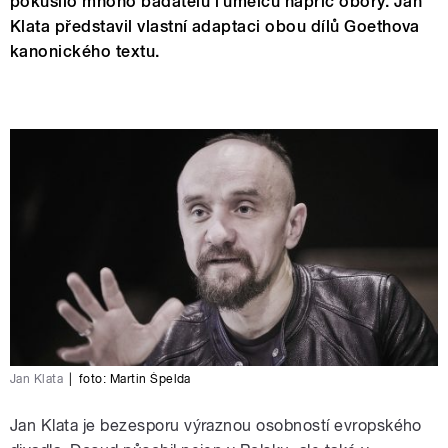
pokusilo mnoho badatelů i umělců napříč obory. Jan
Klata představil vlastní adaptaci obou dílů Goethova
kanonického textu.
Jan Klata
|
foto:
Martin Špelda
Jan Klata je bezesporu výraznou osobností evropského