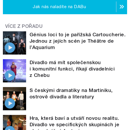
Jak nás naladíte na DABu
VÍCE Z POŘADU
Génius loci to je pařížská Cartoucherie.
Jednou z jejích scén je Théâtre de
l’Aquarium
Divadlo má mít společenskou
i komunitní funkci, říkají divadelníci
z Chebu
S českými dramatiky na Martiniku,
ostrově divadla a literatury
Hra, která baví a utváří novou realitu.
Divadlo ve specifických skupinách je