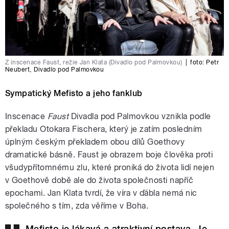
Z inscenace Faust, režie Jan Klata (Divadlo pod Palmovkou)
|
foto:
Petr
Neubert
,
Divadlo pod Palmovkou
Sympatický Mefisto a jeho fanklub
Inscenace
Faust
Divadla pod Palmovkou vznikla podle
překladu Otokara Fischera, který je zatím posledním
úplným českým překladem obou dílů Goethovy
dramatické básně. Faust je obrazem boje člověka proti
všudypřítomnému zlu, které proniká do života lidí nejen
v Goethově době ale do života společnosti napříč
epochami. Jan Klata tvrdí, že víra v ďábla nemá nic
společného s tím, zda věříme v Boha.
Mefisto je lákavá a atraktivní postava. Je