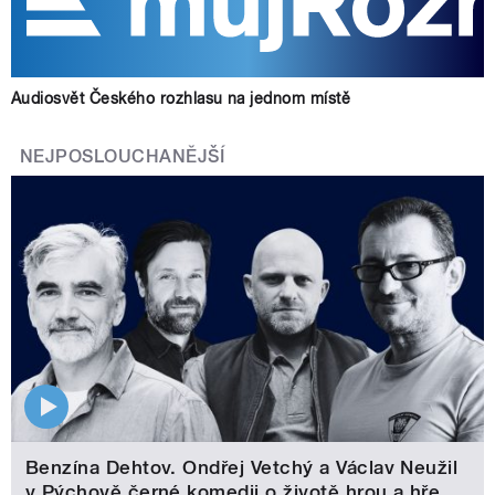
Audiosvět Českého rozhlasu na jednom místě
NEJPOSLOUCHANĚJŠÍ
Benzína Dehtov. Ondřej Vetchý a Václav Neužil
v Pýchově černé komedii o životě hrou a hře