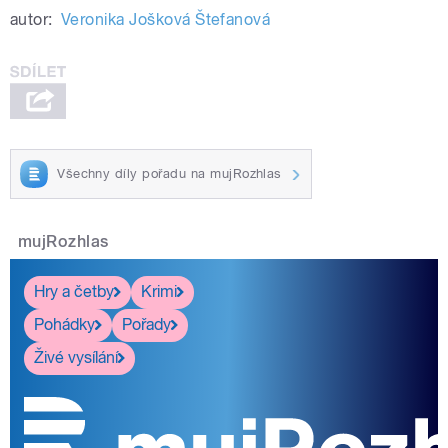
autor:
Veronika Jošková Štefanová
Všechny díly pořadu na mujRozhlas
mujRozhlas
Hry a četby
Krimi
Pohádky
Pořady
Živé vysílání