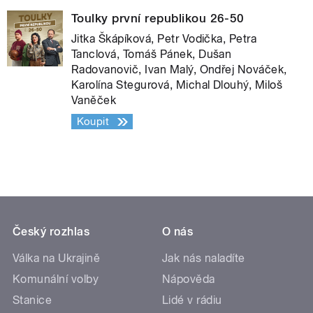
Toulky první republikou 26-50
Jitka Škápíková, Petr Vodička, Petra
Tanclová, Tomáš Pánek, Dušan
Radovanovič, Ivan Malý, Ondřej Nováček,
Karolína Stegurová, Michal Dlouhý, Miloš
Vaněček
Koupit
Český rozhlas
O nás
Válka na Ukrajině
Jak nás naladíte
Komunální volby
Nápověda
Stanice
Lidé v rádiu