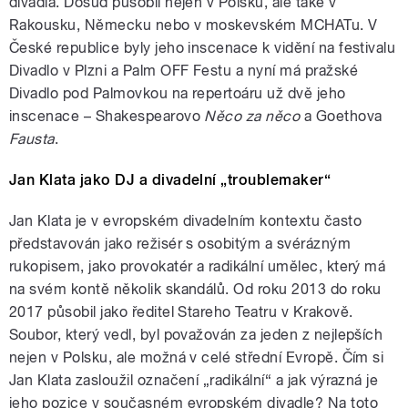
divadla. Dosud působil nejen v Polsku, ale také v
Rakousku, Německu nebo v moskevském MCHATu. V
České republice byly jeho inscenace k vidění na festivalu
Divadlo v Plzni a Palm OFF Festu a nyní má pražské
Divadlo pod Palmovkou na repertoáru už dvě jeho
inscenace – Shakespearovo
Něco za něco
a Goethova
Fausta
.
Jan Klata jako DJ a divadelní „troublemaker“
Jan Klata je v evropském divadelním kontextu často
představován jako režisér s osobitým a svérázným
rukopisem, jako provokatér a radikální umělec, který má
na svém kontě několik skandálů. Od roku 2013 do roku
2017 působil jako ředitel Stareho Teatru v Krakově.
Soubor, který vedl, byl považován za jeden z nejlepších
nejen v Polsku, ale možná v celé střední Evropě. Čím si
Jan Klata zasloužil označení „radikální“ a jak výrazná je
jeho pozice v současném evropském divadle? Na toto