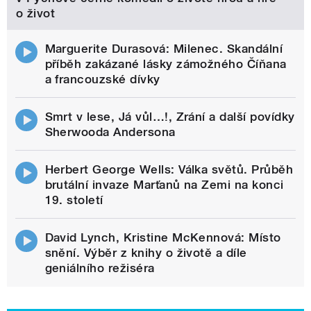
o život
Marguerite Durasová: Milenec. Skandální
příběh zakázané lásky zámožného Číňana
a francouzské dívky
Smrt v lese, Já vůl…!, Zrání a další povídky
Sherwooda Andersona
Herbert George Wells: Válka světů. Průběh
brutální invaze Marťanů na Zemi na konci
19. století
David Lynch, Kristine McKennová: Místo
snění. Výběr z knihy o životě a díle
geniálního režiséra