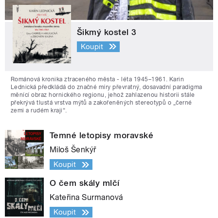
Šikmý kostel 3
Koupit
Románová kronika ztraceného města - léta 1945–1961. Karin
Lednická předkládá do značné míry převratný, dosavadní paradigma
měnící obraz hornického regionu, jehož zahlazenou historii stále
překrývá tlustá vrstva mýtů a zakořeněných stereotypů o „černé
zemi a rudém kraji“.
Temné letopisy moravské
Miloš Šenkýř
Koupit
O čem skály mlčí
Kateřina Surmanová
Koupit