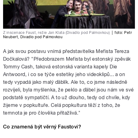
Z inscenace Faust, režie Jan Klata (Divadlo pod Palmovkou)
|
foto:
Petr
Neubert
,
Divadlo pod Palmovkou
A jak svou postavu vnímá představitelka Mefista Tereza
Dočkalová? "Předobrazem Mefista byl estonský zpěvák
Tommy Cash, taková estonská varianta kapely Die
Antwoord, i co se týče estetiky jeho videoklipů... a on
tedy vypadá jako malý ďáblík. Ale to, co jsme následně
rozvíjeli, byla myšlenka, že peklo a ďábel jsou nám ve své
podstatě sympatičtí. A to už dlouho, tedy od chvíle, kdy
žijeme v popkultuře. Celá popkultura těží z toho, že
temnota je pro člověka přitažlivá."
Co znamená být věrný Faustovi?