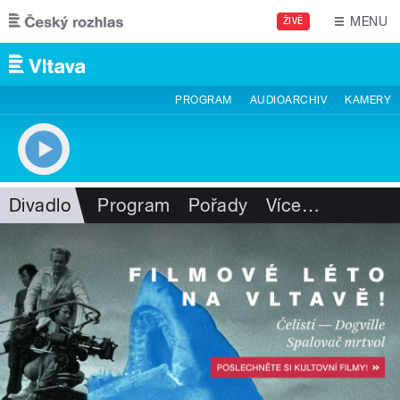
Přejít k hlavnímu obsahu
MENU
ŽIVĚ
PROGRAM
AUDIOARCHIV
KAMERY
Divadlo
Program
Pořady
Více
…