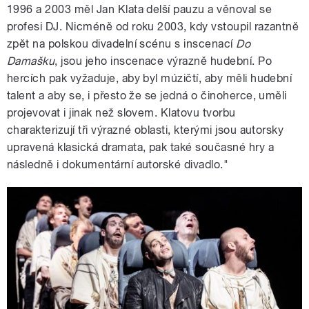
1996 a 2003 měl Jan Klata delší pauzu a věnoval se
profesi DJ. Nicméně od roku 2003, kdy vstoupil razantně
zpět na polskou divadelní scénu s inscenací
Do
Damašku
, jsou jeho inscenace výrazně hudební. Po
hercích pak vyžaduje, aby byl múzičtí, aby měli hudební
talent a aby se, i přesto že se jedná o činoherce, uměli
projevovat i jinak než slovem. Klatovu tvorbu
charakterizují tři výrazné oblasti, kterými jsou autorsky
upravená klasická dramata, pak také současné hry a
následně i dokumentární autorské divadlo."