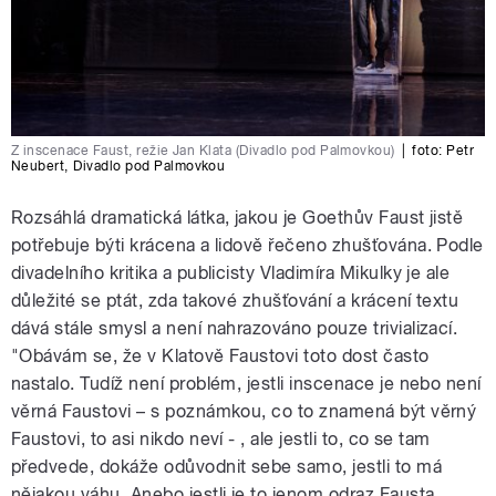
Z inscenace Faust, režie Jan Klata (Divadlo pod Palmovkou)
|
foto:
Petr
Neubert
,
Divadlo pod Palmovkou
Rozsáhlá dramatická látka, jakou je Goethův Faust jistě
potřebuje býti krácena a lidově řečeno zhušťována. Podle
divadelního kritika a publicisty Vladimíra Mikulky je ale
důležité se ptát, zda takové zhušťování a krácení textu
dává stále smysl a není nahrazováno pouze trivializací.
"Obávám se, že v Klatově Faustovi toto dost často
nastalo. Tudíž není problém, jestli inscenace je nebo není
věrná Faustovi – s poznámkou, co to znamená být věrný
Faustovi, to asi nikdo neví - , ale jestli to, co se tam
předvede, dokáže odůvodnit sebe samo, jestli to má
nějakou váhu. Anebo jestli je to jenom odraz Fausta,