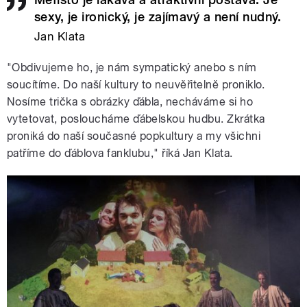
sexy, je ironický, je zajímavý a není nudný.
Jan Klata
"Obdivujeme ho, je nám sympatický anebo s ním
soucítíme. Do naší kultury to neuvěřitelně proniklo.
Nosíme trička s obrázky ďábla, necháváme si ho
vytetovat, posloucháme ďábelskou hudbu. Zkrátka
proniká do naší současné popkultury a my všichni
patříme do ďáblova fanklubu," říká Jan Klata.