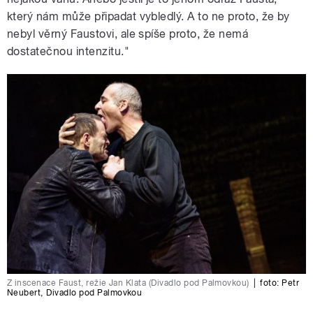
který nám může připadat vybledlý. A to ne proto, že by
nebyl věrný Faustovi, ale spíše proto, že nemá
dostatečnou intenzitu."
Z inscenace Faust, režie Jan Klata (Divadlo pod Palmovkou)
|
foto:
Petr
Neubert
,
Divadlo pod Palmovkou