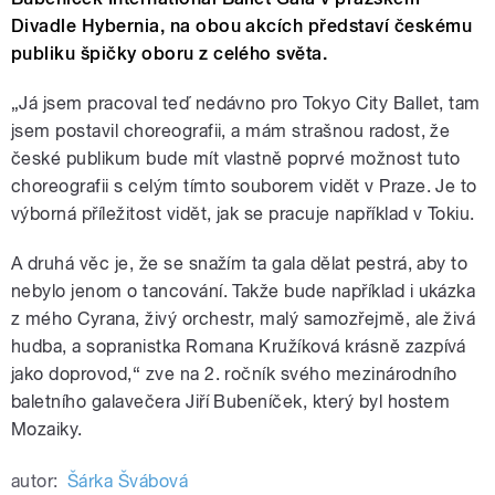
Divadle Hybernia, na obou akcích představí českému
publiku špičky oboru z celého světa.
„Já jsem pracoval teď nedávno pro Tokyo City Ballet, tam
jsem postavil choreografii, a mám strašnou radost, že
české publikum bude mít vlastně poprvé možnost tuto
choreografii s celým tímto souborem vidět v Praze. Je to
výborná příležitost vidět, jak se pracuje například v Tokiu.
A druhá věc je, že se snažím ta gala dělat pestrá, aby to
nebylo jenom o tancování. Takže bude například i ukázka
z mého Cyrana, živý orchestr, malý samozřejmě, ale živá
hudba, a sopranistka Romana Kružíková krásně zazpívá
jako doprovod,“ zve na 2. ročník svého mezinárodního
baletního galavečera Jiří Bubeníček, který byl hostem
Mozaiky.
autor:
Šárka Švábová