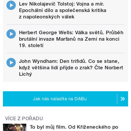
Lev Nikolajevič Tolstoj: Vojna a mír.
Epochální dílo a společenská kritika
z napoleonských válek
Herbert George Wells: Válka světů. Průběh
brutální invaze Marťanů na Zemi na konci
19. století
John Wyndham: Den trifidů. Co se stane,
když většina lidí přijde o zrak? Čte Norbert
Lichý
Jak nás naladíte na DABu
VÍCE Z POŘADU
To byl můj film. Od Kříženeckého po