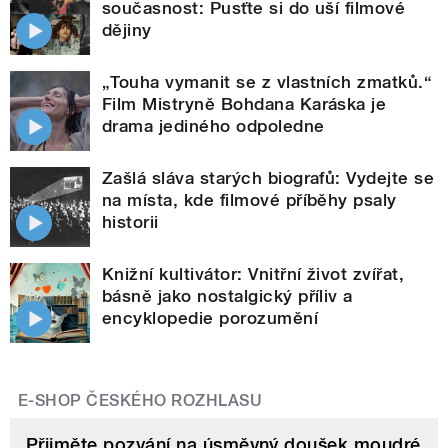
současnost: Pusťte si do uší filmové
dějiny
„Touha vymanit se z vlastních zmatků.“
Film Mistryně Bohdana Karáska je
drama jediného odpoledne
Zašlá sláva starých biografů: Vydejte se
na místa, kde filmové příběhy psaly
historii
Knižní kultivátor: Vnitřní život zvířat,
básně jako nostalgický příliv a
encyklopedie porozumění
E-SHOP ČESKÉHO ROZHLASU
Přijměte pozvání na úsměvný doušek moudré