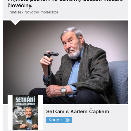
člověčiny.
František Novotný, moderátor
Setkání s Karlem Čapkem
Koupit