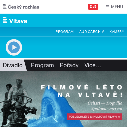
Přejít k hlavnímu obsahu
MENU
ŽIVĚ
PROGRAM
AUDIOARCHIV
KAMERY
Divadlo
Program
Pořady
Více
…