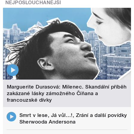
NEJPOSLOUCHANĚJŠÍ
Marguerite Durasová: Milenec. Skandální příběh
zakázané lásky zámožného Číňana a
francouzské dívky
Smrt v lese, Já vůl…!, Zrání a další povídky
Sherwooda Andersona