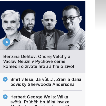
Benzína Dehtov. Ondřej Vetchý a
Václav Neužil v Pýchově černé
komedii o životě hrou a hře o život
Smrt v lese, Já vůl…!, Zrání a další
povídky Sherwooda Andersona
Herbert George Wells: Válka
světů. Průběh brutální invaze