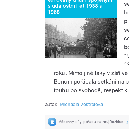
s
s událostmi let 1938 a
1968
b
p
s
so
b
1
1
roku. Mimo jiné taky v září v
Bonum pořádala setkání na p
touhu po svobodě, respekt k 
autor:
Michaela Vostřelová
Všechny díly pořadu na mujRozhlas