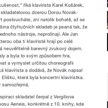
ušenost,“ říká klavírista Karel Košárek,
e skladatelovou dcerou Dorou Novak-
t posloucháte, zní natolik bohatě, až se
ětšina čtyřručních skladeb je psaná tak, že
 jednoho nástroje, neprolínají. Ale Jan
ou oba ti klavíristé hrají po celé
ká neuvěřitelně barevný zvukový dojem.
aly a byla to svým způsobem hra,
at a vymyslet určitou choreografii
íká klavírista a dodává, že Novák napsal
lišku, která byla koncertní klavíristka.
dy samozřejmá.
spiraci skladatel čerpal z Vergiliova
posu Aeneis, konkrétně z 10. knihy, kde