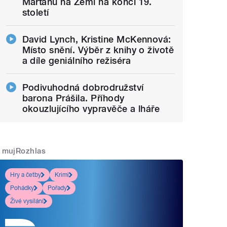
Marťanů na Zemi na konci 19.
století
David Lynch, Kristine McKennová:
Místo snění. Výběr z knihy o životě
a díle geniálního režiséra
Podivuhodná dobrodružství
barona Prášila. Příhody
okouzlujícího vypravěče a lháře
mujRozhlas
Hry a četby
Krimi
Pohádky
Pořady
Živé vysílání