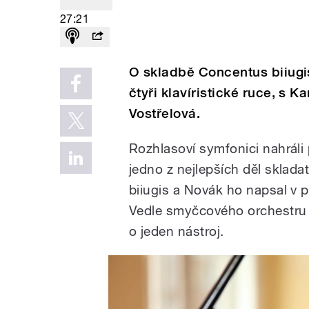
27:21
O skladbě Concentus biiugis
čtyři klavíristické ruce, s
Vostřelová.
Rozhlasoví symfonici nahráli
jedno z nejlepších děl sklad
biiugis a Novák ho napsal v p
Vedle smyčcového orchestru jso
o jeden nástroj.