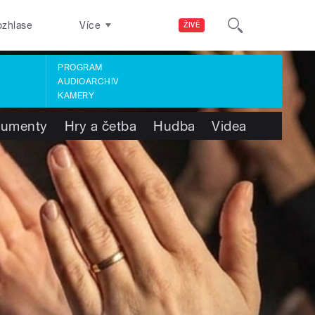
ozhlase
Více
ŽIVĚ
PROGRAM
AUDIOARCHIV
KAMERY
umenty
Hry a četba
Hudba
Videa