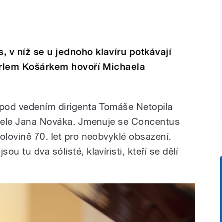
, v níž se u jednoho klavíru potkávají
 Karlem Košárkem hovoří Michaela
 pod vedením dirigenta Tomáše Netopila
atele Jana Nováka. Jmenuje se Concentus
olovině 70. let pro neobvyklé obsazení.
u tu dva sólisté, klavíristi, kteří se dělí