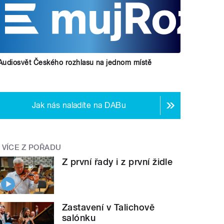
Audiosvět Českého rozhlasu na jednom místě
Jak nás naladíte na DABu
VÍCE Z POŘADU
Z první řady i z první židle
Zastavení v Talichově
salónku