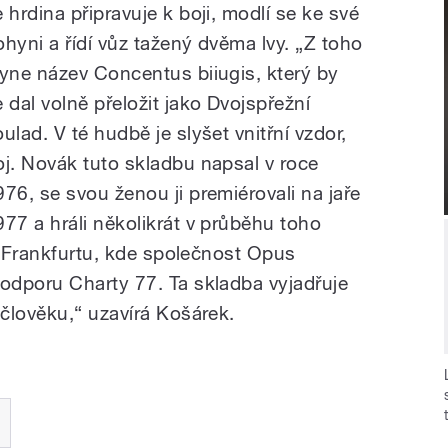
e hrdina připravuje k boji, modlí se ke své
ohyni a řídí vůz tažený dvěma lvy. „Z toho
lyne název Concentus biiugis, který by
e dal volně přeložit jako Dvojspřežní
ulad. V té hudbě je slyšet vnitřní vzdor,
oj. Novák tuto skladbu napsal v roce
976, se svou ženou ji premiérovali na jaře
977 a hráli několikrát v průběhu toho
e Frankfurtu, kde společnost Opus
odporu Charty 77. Ta skladba vyjadřuje
člověku,“ uzavírá Košárek.