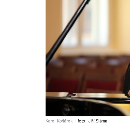
Karel Košárek
|
foto:
Jiří Sláma