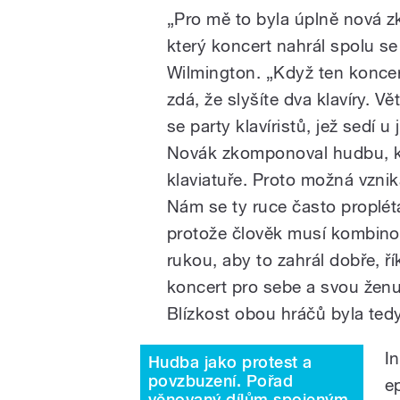
„Pro mě to byla úplně nová zk
který koncert nahrál spolu s
Wilmington. „Když ten koncer
zdá, že slyšíte dva klavíry. V
se party klavíristů, jež sedí u
Novák zkomponoval hudbu, kter
klaviatuře. Proto možná vzni
Nám se ty ruce často proplét
protože člověk musí kombinov
rukou, aby to zahrál dobře, ř
koncert pro sebe a svou ženu E
Blízkost obou hráčů byla te
In
Hudba jako protest a
povzbuzení. Pořad
e
věnovaný dílům spojeným