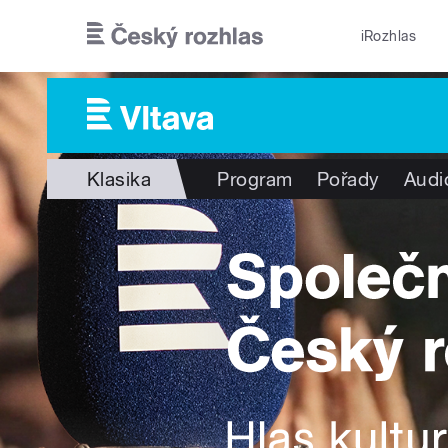
Přejít k hlavnímu obsahu
iRozhlas
Klasika
Program
Pořady
Audi