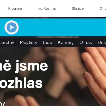
Program
mujRozhlas
Stanice
O r
oarchiv
Playlisty
Lidé
Kamery
O nás
Dok