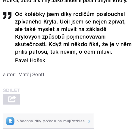
Hoška, autora knihy Jako anděl s polámanými křídly.
Od kolébky jsem díky rodičům poslouchal
zpívaného Kryla. Učil jsem se nejen zpívat,
ale také myslet a mluvit na základě
Krylových způsobů pojmenovávání
skutečnosti. Když mi někdo říká, že je v něm
příliš patosu, tak nevím, o čem mluví.
Pavel Hošek
autor:
Matěj Senft
Všechny díly pořadu na mujRozhlas