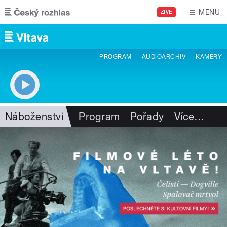
Přejít k hlavnímu obsahu
MENU
ŽIVĚ
PROGRAM
AUDIOARCHIV
KAMERY
Náboženství
Program
Pořady
Více
…