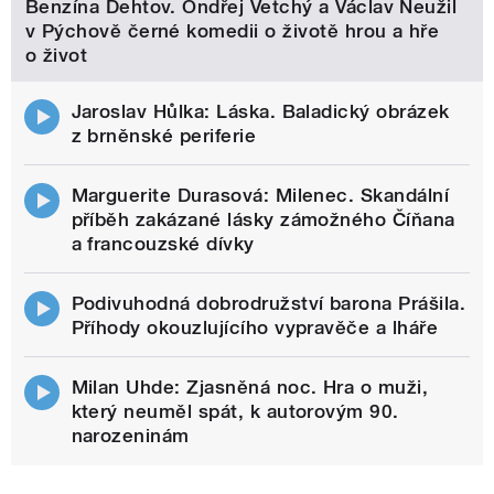
Benzína Dehtov. Ondřej Vetchý a Václav Neužil
v Pýchově černé komedii o životě hrou a hře
o život
Jaroslav Hůlka: Láska. Baladický obrázek
z brněnské periferie
Marguerite Durasová: Milenec. Skandální
příběh zakázané lásky zámožného Číňana
a francouzské dívky
Podivuhodná dobrodružství barona Prášila.
Příhody okouzlujícího vypravěče a lháře
Milan Uhde: Zjasněná noc. Hra o muži,
který neuměl spát, k autorovým 90.
narozeninám