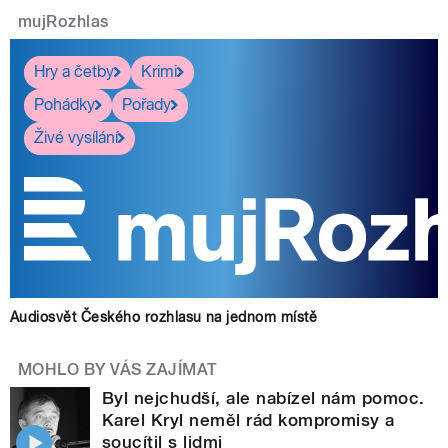
mujRozhlas
Hry a četby
Krimi
Pohádky
Pořady
Živé vysílání
Audiosvět Českého rozhlasu na jednom místě
MOHLO BY VÁS ZAJÍMAT
Byl nejchudší, ale nabízel nám pomoc.
Karel Kryl neměl rád kompromisy a
soucítil s lidmi