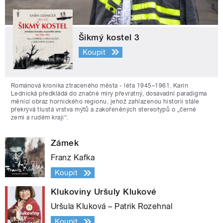
Šikmý kostel 3
Koupit
Románová kronika ztraceného města - léta 1945–1961. Karin
Lednická předkládá do značné míry převratný, dosavadní paradigma
měnící obraz hornického regionu, jehož zahlazenou historii stále
překrývá tlustá vrstva mýtů a zakořeněných stereotypů o „černé
zemi a rudém kraji“.
Zámek
Franz Kafka
Koupit
Klukoviny Uršuly Klukové
Uršula Kluková – Patrik Rozehnal
Koupit