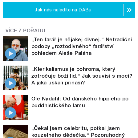
Jak nás naladíte na DABu
VÍCE Z POŘADU
„Ten farář je nějakej divnej.“ Netradiční
podoby „roztodivného“ farářství
pohledem Aleše Palána
„Klerikalismus je pohroma, který
zotročuje boží lid.“ Jak souvisí s mocí?
A jaká uskalí přináší?
Ole Nydahl: Od dánského hippieho po
buddhistického lamu
„Čekal jsem celebritu, potkal jsem
kouzelného dědečka.“ Pozoruhodný