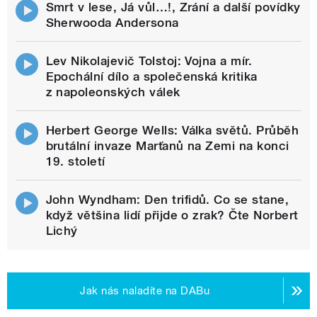
Smrt v lese, Já vůl…!, Zrání a další povídky
Sherwooda Andersona
Lev Nikolajevič Tolstoj: Vojna a mír.
Epochální dílo a společenská kritika
z napoleonských válek
Herbert George Wells: Válka světů. Průběh
brutální invaze Marťanů na Zemi na konci
19. století
John Wyndham: Den trifidů. Co se stane,
když většina lidí přijde o zrak? Čte Norbert
Lichý
Jak nás naladíte na DABu