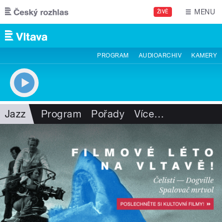
Přejít k hlavnímu obsahu
MENU
ŽIVĚ
PROGRAM
AUDIOARCHIV
KAMERY
Jazz
Program
Pořady
Více
…