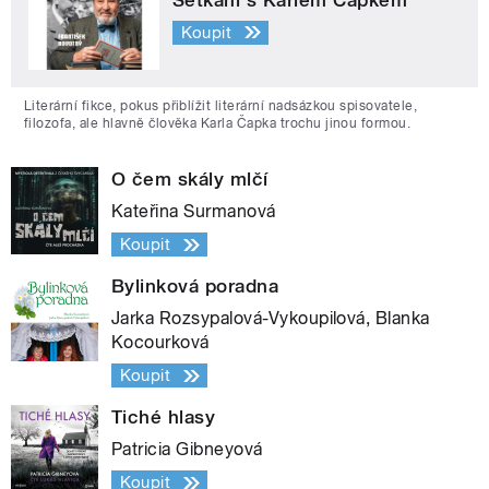
Setkání s Karlem Čapkem
Koupit
Literární fikce, pokus přiblížit literární nadsázkou spisovatele,
filozofa, ale hlavně člověka Karla Čapka trochu jinou formou.
O čem skály mlčí
Kateřina Surmanová
Koupit
Bylinková poradna
Jarka Rozsypalová-Vykoupilová, Blanka
Kocourková
Koupit
Tiché hlasy
Patricia Gibneyová
Koupit