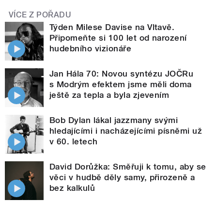
VÍCE Z POŘADU
Týden Milese Davise na Vltavě.
Připomeňte si 100 let od narození
hudebního vizionáře
Jan Hála 70: Novou syntézu JOČRu
s Modrým efektem jsme měli doma
ještě za tepla a byla zjevením
Bob Dylan lákal jazzmany svými
hledajícími i nacházejícími písněmi už
v 60. letech
David Dorůžka: Směřuji k tomu, aby se
věci v hudbě děly samy, přirozeně a
bez kalkulů