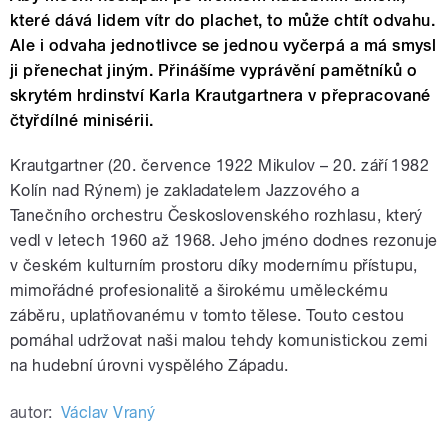
které dává lidem vítr do plachet, to může chtít odvahu.
Ale i odvaha jednotlivce se jednou vyčerpá a má smysl
ji přenechat jiným. Přinášíme vyprávění pamětníků o
skrytém hrdinství Karla Krautgartnera v přepracované
čtyřdílné minisérii.
Krautgartner (20. července 1922 Mikulov – 20. září 1982
Kolín nad Rýnem) je zakladatelem Jazzového a
Tanečního orchestru Československého rozhlasu, který
vedl v letech 1960 až 1968. Jeho jméno dodnes rezonuje
v českém kulturním prostoru díky modernímu přístupu,
mimořádné profesionalitě a širokému uměleckému
záběru, uplatňovanému v tomto tělese. Touto cestou
pomáhal udržovat naši malou tehdy komunistickou zemi
na hudební úrovni vyspělého Západu.
autor:
Václav Vraný