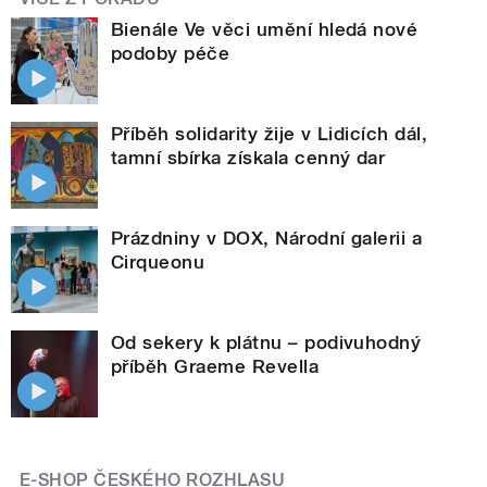
Bienále Ve věci umění hledá nové
podoby péče
Příběh solidarity žije v Lidicích dál,
tamní sbírka získala cenný dar
Prázdniny v DOX, Národní galerii a
Cirqueonu
Od sekery k plátnu – podivuhodný
příběh Graeme Revella
E-SHOP ČESKÉHO ROZHLASU