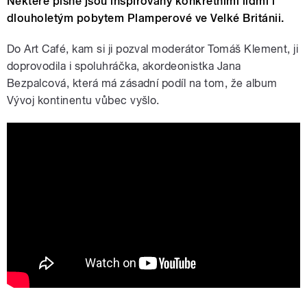
Některé písně jsou inspirovány konkrétními lidmi i
dlouholetým pobytem Plamperové ve Velké Británii.
Do Art Café, kam si ji pozval moderátor Tomáš Klement, ji
doprovodila i spoluhráčka, akordeonistka Jana
Bezpalcová, která má zásadní podíl na tom, že album
Vývoj kontinentu vůbec vyšlo.
Krajina