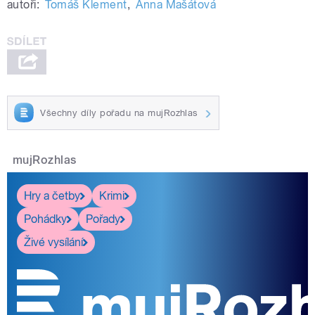
autoři:
Tomáš Klement
,
Anna Mašátová
Všechny díly pořadu na mujRozhlas
mujRozhlas
Hry a četby
Krimi
Pohádky
Pořady
Živé vysílání