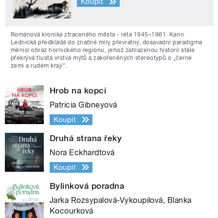
Koupit
Románová kronika ztraceného města - léta 1945–1961. Karin
Lednická předkládá do značné míry převratný, dosavadní paradigma
měnící obraz hornického regionu, jehož zahlazenou historii stále
překrývá tlustá vrstva mýtů a zakořeněných stereotypů o „černé
zemi a rudém kraji“.
Hrob na kopci
Patricia Gibneyová
Koupit
Druhá strana řeky
Nora Eckhardtová
Koupit
Bylinková poradna
Jarka Rozsypalová-Vykoupilová, Blanka
Kocourková