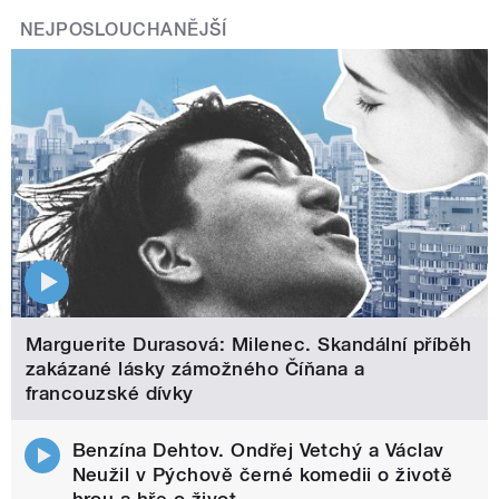
NEJPOSLOUCHANĚJŠÍ
Marguerite Durasová: Milenec. Skandální příběh
zakázané lásky zámožného Číňana a
francouzské dívky
Benzína Dehtov. Ondřej Vetchý a Václav
Neužil v Pýchově černé komedii o životě
hrou a hře o život