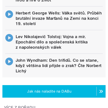
Herbert George Wells: Válka světů. Průběh
brutální invaze Marťanů na Zemi na konci
19. století
Lev Nikolajevič Tolstoj: Vojna a mír.
Epochální dílo a společenská kritika
z napoleonských válek
John Wyndham: Den trifidů. Co se stane,
když většina lidí přijde o zrak? Čte Norbert
Lichý
Jak nás naladíte na DABu
VÍCE Z POŘADU