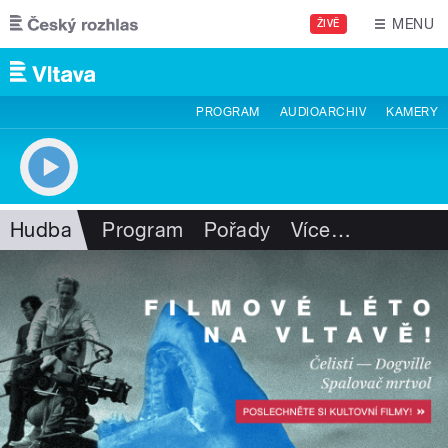
Přejít k hlavnímu obsahu
MENU
ŽIVĚ
PROGRAM
AUDIOARCHIV
KAMERY
Hudba
Program
Pořady
Více
…