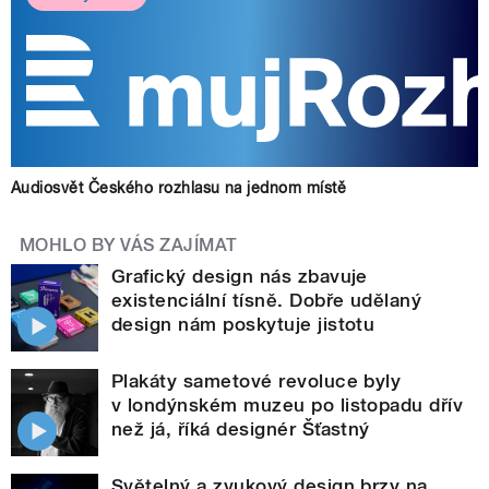
Audiosvět Českého rozhlasu na jednom místě
MOHLO BY VÁS ZAJÍMAT
Grafický design nás zbavuje
existenciální tísně. Dobře udělaný
design nám poskytuje jistotu
Plakáty sametové revoluce byly
v londýnském muzeu po listopadu dřív
než já, říká designér Šťastný
Světelný a zvukový design brzy na