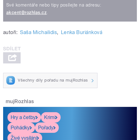
Své komentáře nebo tipy posílejte na adresu:
akcent@rozhlas.cz
.
autoři:
Saša Michailidis
,
Lenka Buriánková
Všechny díly pořadu na mujRozhlas
mujRozhlas
Hry a četby
Krimi
Pohádky
Pořady
Živé vysílání