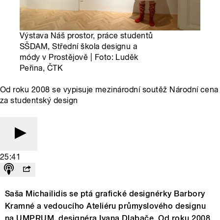
Výstava Náš prostor, práce studentů
SŠDAM, Střední škola designu a
módy v Prostějově | Foto: Luděk
Peřina, ČTK
Od roku 2008 se vypisuje mezinárodní soutěž Národní cena
za studentský design
25:41
Saša Michailidis se ptá grafické designérky Barbory
Kramné a vedoucího Ateliéru průmyslového designu
na UMPRUM, designéra Ivana Dlabače. Od roku 2008