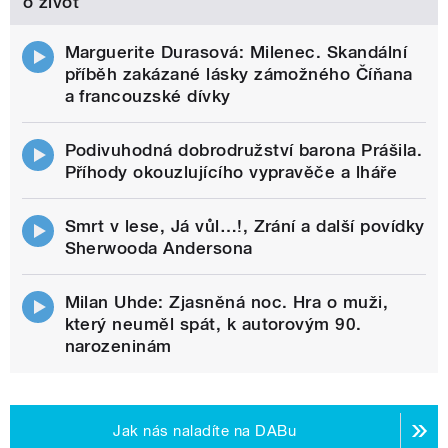
o život
Marguerite Durasová: Milenec. Skandální
příběh zakázané lásky zámožného Číňana
a francouzské dívky
Podivuhodná dobrodružství barona Prášila.
Příhody okouzlujícího vypravěče a lháře
Smrt v lese, Já vůl…!, Zrání a další povídky
Sherwooda Andersona
Milan Uhde: Zjasněná noc. Hra o muži,
který neuměl spát, k autorovým 90.
narozeninám
Jak nás naladíte na DABu