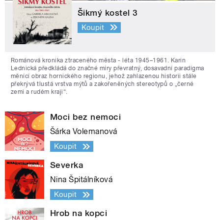
Šikmý kostel 3
Koupit
Románová kronika ztraceného města - léta 1945–1961. Karin
Lednická předkládá do značné míry převratný, dosavadní paradigma
měnící obraz hornického regionu, jehož zahlazenou historii stále
překrývá tlustá vrstva mýtů a zakořeněných stereotypů o „černé
zemi a rudém kraji“.
Moci bez nemoci
Šárka Volemanová
Koupit
Severka
Nina Špitálníková
Koupit
Hrob na kopci