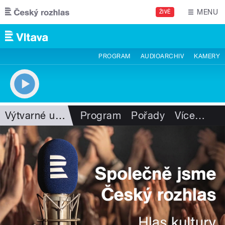
Přejít k hlavnímu obsahu
MENU
ŽIVĚ
PROGRAM
AUDIOARCHIV
KAMERY
Výtvarné umění
Program
Pořady
Více
…