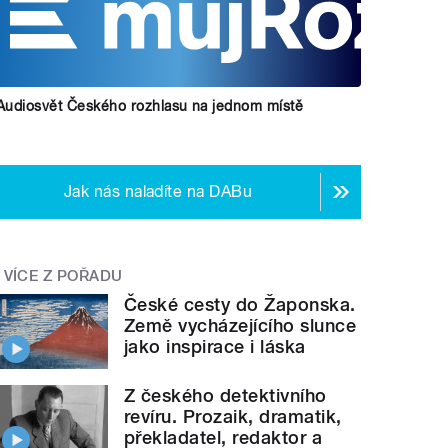
Audiosvět Českého rozhlasu na jednom místě
Jak nás naladíte na DABu
VÍCE Z POŘADU
České cesty do Žaponska.
Země vycházejícího slunce
jako inspirace i láska
Z českého detektivního
revíru. Prozaik, dramatik,
překladatel, redaktor a