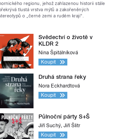
hornického regionu, jehož zahlazenou historii stále
překrývá tlustá vrstva mýtů a zakořeněných
stereotypů o „černé zemi a rudém kraji“.
Svědectví o životě v
KLDR 2
Nina Špitálníková
Koupit
Druhá strana řeky
Nora Eckhardtová
Koupit
Půlnoční párty S+Š
Jiří Suchý, Jiří Šlitr
Koupit