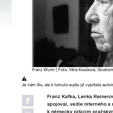
Franz Wurm | Foto: Věra Koubová, Soukro
Je nám líto, ale k tomuto audiu již vypršela autor
Franz Kafka, Lenka Reinerov
spojoval, vedle niterného a 
k německy píšícím pražský