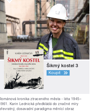
Šikmý kostel 3
Koupit
Románová kronika ztraceného města - léta 1945–
1961. Karin Lednická předkládá do značné míry
převratný, dosavadní paradigma měnící obraz