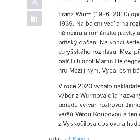
Franz Wurm (1926−2010) opus
1939. Na balení věcí a na roz
němčinu a románské jazyky a
britský občan. Na konci šedesá
curyšského rozhlasu. Mezi p
patřil i filozof Martin Heide
hru Mezi jiným. Vydal osm bá
V roce 2023 vydalo nakladat
výbor z Wurmova díla nazvan
pořadu vytváří rozhovor Jiř
veršů Věrou Koubovou a ten d
z Vyskočilova doslovu a hud
autor:
Jiří Kamen