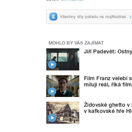
Všechny díly pořadu na mujRozhlas
MOHLO BY VÁS ZAJÍMAT
Jiří Padevět: Ostn
Film Franz velebí s
miluji reál, říká fi
Židovské ghetto v 
v kafkovské hře H