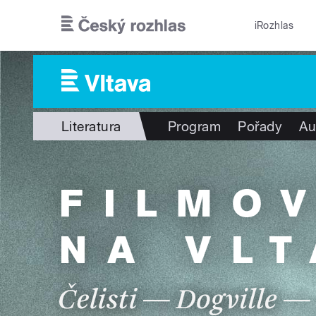
Přejít k hlavnímu obsahu
iRozhlas
Literatura
Program
Pořady
Au