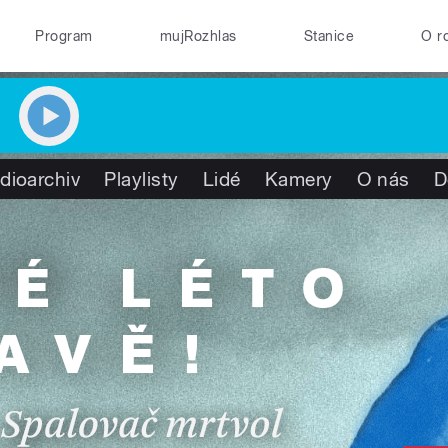
Program
mujRozhlas
Stanice
O r
dioarchiv
Playlisty
Lidé
Kamery
O nás
D