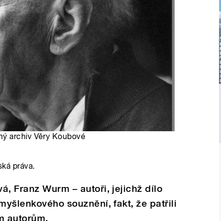
mý archiv Věry Koubové
ská práva.
á, Franz Wurm – autoři, jejichž dílo
myšlenkového souznění, fakt, že patřili
m autorům.