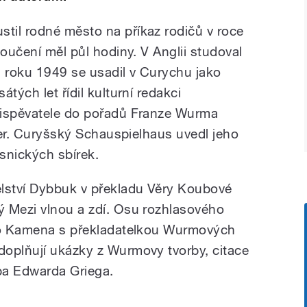
til rodné město na příkaz rodičů v roce
loučení měl půl hodiny. V Anglii studoval
 roku 1949 se usadil v Curychu jako
tých let řídil kulturní redakci
řispěvatele do pořadů Franze Wurma
gger. Curyšský Schauspielhaus uvedl jeho
snických sbírek.
elství Dybbuk v překladu Věry Koubové
ý Mezi vlnou a zdí. Osu rozhlasového
ího Kamena s překladatelkou Wurmových
oplňují ukázky z Wurmovy tvorby, citace
ba Edwarda Griega.