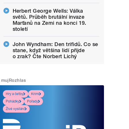
Herbert George Wells: Válka
světů. Průběh brutální invaze
Marťanů na Zemi na konci 19.
století
John Wyndham: Den trifidů. Co se
stane, když většina lidí přijde
o zrak? Čte Norbert Lichý
mujRozhlas
Hry a četby
Krimi
Pohádky
Pořady
Živé vysílání