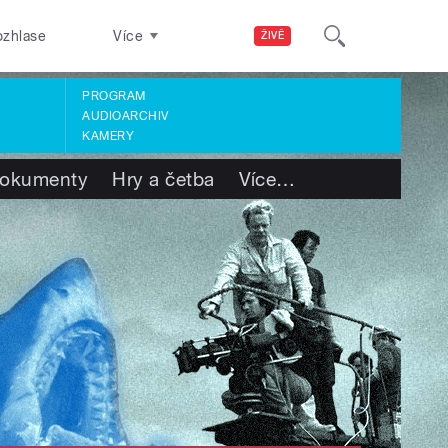
ozhlase
Více
ŽIVĚ
PROGRAM
AUDIOARCHIV
KAMERY
okumenty
Hry a četba
Více
…