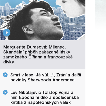
Marguerite Durasová: Milenec.
Skandální příběh zakázané lásky
zámožného Číňana a francouzské
dívky
Smrt v lese, Já vůl…!, Zrání a další
povídky Sherwooda Andersona
Lev Nikolajevič Tolstoj: Vojna a
mír. Epochální dílo a společenská
kritika z napoleonských válek