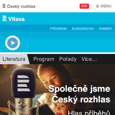
Přejít k hlavnímu obsahu
MENU
ŽIVĚ
PROGRAM
AUDIOARCHIV
KAMERY
Literatura
Program
Pořady
Více
…