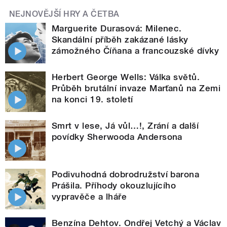
NEJNOVĚJŠÍ HRY A ČETBA
Marguerite Durasová: Milenec.
Skandální příběh zakázané lásky
zámožného Číňana a francouzské dívky
Herbert George Wells: Válka světů.
Průběh brutální invaze Marťanů na Zemi
na konci 19. století
Smrt v lese, Já vůl…!, Zrání a další
povídky Sherwooda Andersona
Podivuhodná dobrodružství barona
Prášila. Příhody okouzlujícího
vypravěče a lháře
Benzína Dehtov. Ondřej Vetchý a Václav