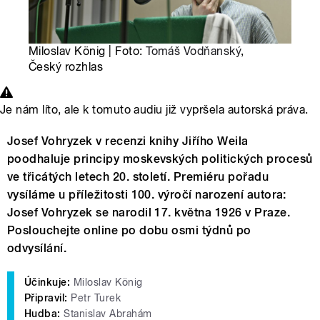
Miloslav König | Foto:
Tomáš Vodňanský
,
Český rozhlas
Je nám líto, ale k tomuto audiu již vypršela autorská práva.
Josef Vohryzek v recenzi knihy Jiřího Weila
poodhaluje principy moskevských politických procesů
ve třicátých letech 20. století. Premiéru pořadu
vysíláme u příležitosti 100. výročí narození autora:
Josef Vohryzek se narodil 17. května 1926 v Praze.
Poslouchejte online po dobu osmi týdnů po
odvysílání.
Účinkuje:
Miloslav König
Připravil:
Petr Turek
Hudba:
Stanislav Abrahám