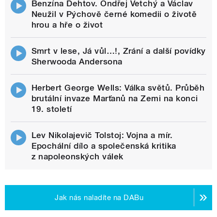
Benzína Dehtov. Ondřej Vetchý a Václav
Neužil v Pýchově černé komedii o životě
hrou a hře o život
Smrt v lese, Já vůl…!, Zrání a další povídky
Sherwooda Andersona
Herbert George Wells: Válka světů. Průběh
brutální invaze Marťanů na Zemi na konci
19. století
Lev Nikolajevič Tolstoj: Vojna a mír.
Epochální dílo a společenská kritika
z napoleonských válek
Jak nás naladíte na DABu