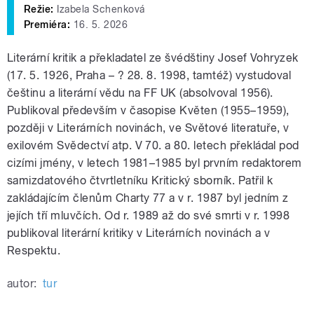
Režie:
Izabela Schenková
Premiéra:
16. 5. 2026
Literární kritik a překladatel ze švédštiny Josef Vohryzek
(17. 5. 1926, Praha – ? 28. 8. 1998, tamtéž) vystudoval
češtinu a literární vědu na FF UK (absolvoval 1956).
Publikoval především v časopise Květen (1955–1959),
později v Literárních novinách, ve Světové literatuře, v
exilovém Svědectví atp. V 70. a 80. letech překládal pod
cizími jmény, v letech 1981–1985 byl prvním redaktorem
samizdatového čtvrtletníku Kritický sborník. Patřil k
zakládajícím členům Charty 77 a v r. 1987 byl jedním z
jejích tří mluvčích. Od r. 1989 až do své smrti v r. 1998
publikoval literární kritiky v Literárních novinách a v
Respektu.
autor:
tur