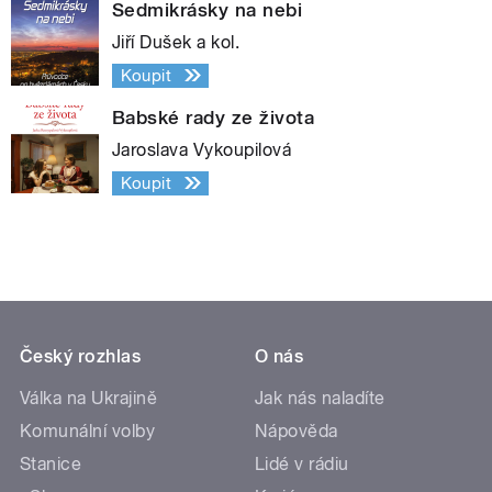
Sedmikrásky na nebi
Jiří Dušek a kol.
Koupit
Babské rady ze života
Jaroslava Vykoupilová
Koupit
Český rozhlas
O nás
Válka na Ukrajině
Jak nás naladíte
Komunální volby
Nápověda
Stanice
Lidé v rádiu