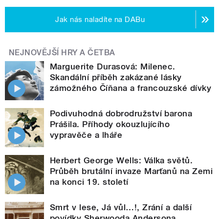
Jak nás naladíte na DABu
NEJNOVĚJŠÍ HRY A ČETBA
Marguerite Durasová: Milenec.
Skandální příběh zakázané lásky
zámožného Číňana a francouzské dívky
Podivuhodná dobrodružství barona
Prášila. Příhody okouzlujícího
vypravěče a lháře
Herbert George Wells: Válka světů.
Průběh brutální invaze Marťanů na Zemi
na konci 19. století
Smrt v lese, Já vůl…!, Zrání a další
povídky Sherwooda Andersona