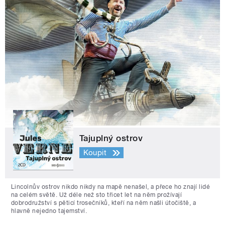
Tajuplný ostrov
Koupit
Lincolnův ostrov nikdo nikdy na mapě nenašel, a přece ho znají lidé
na celém světě. Už déle než sto třicet let na něm prožívají
dobrodružství s pěticí trosečníků, kteří na něm našli útočiště, a
hlavně nejedno tajemství.