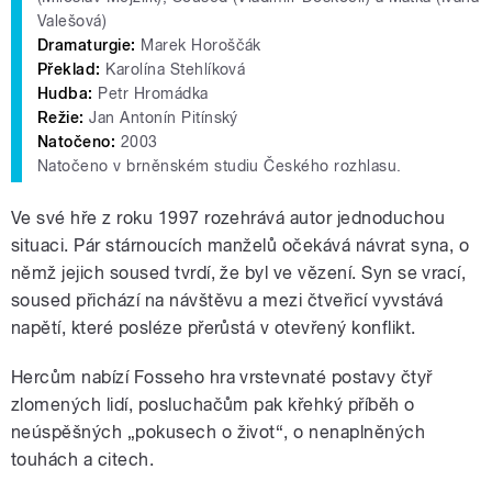
Valešová)
Dramaturgie:
Marek Horoščák
Překlad:
Karolína Stehlíková
Hudba:
Petr Hromádka
Režie:
Jan Antonín Pitínský
Natočeno:
2003
Natočeno v brněnském studiu Českého rozhlasu.
Ve své hře z roku 1997 rozehrává autor jednoduchou
situaci. Pár stárnoucích manželů očekává návrat syna, o
němž jejich soused tvrdí, že byl ve vězení. Syn se vrací,
soused přichází na návštěvu a mezi čtveřicí vyvstává
napětí, které posléze přerůstá v otevřený konflikt.
Hercům nabízí Fosseho hra vrstevnaté postavy čtyř
zlomených lidí, posluchačům pak křehký příběh o
neúspěšných „pokusech o život“, o nenaplněných
touhách a citech.