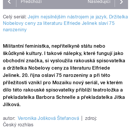
Předchozí
Následující
Celý seriál:
Jejím nejsilnějším nástrojem je jazyk. Držitelka
Nobelovy ceny za literaturu Elfriede Jelinek slaví 75
narozeniny
Militantní feministka, nepřítelkyně státu nebo
škůdkyně kultury. I takové nálepky, které fungují jako
obchodní značka, si vysloužila rakouská spisovatelka
a držitelka Nobelovy ceny za literaturu Elfriede
Jelinek. 20. října oslaví 75 narozeniny a při této
příležitosti vznikl pro Mozaiku nový seriál, ve kterém
dílo této rakouské spisovatelky přiblíží teatroložka a
překladatelka Barbora Schnelle a překladatelka Jitka
Jílková.
autor:
Veronika Jošková Štefanová
|
zdroj:
Český rozhlas