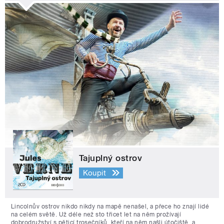
Tajuplný ostrov
Koupit
Lincolnův ostrov nikdo nikdy na mapě nenašel, a přece ho znají lidé
na celém světě. Už déle než sto třicet let na něm prožívají
dobrodružství s pěticí trosečníků, kteří na něm našli útočiště, a