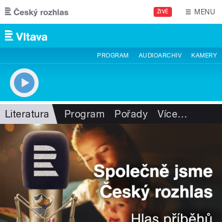
Přejít k hlavnímu obsahu
MENU
ŽIVĚ
PROGRAM
AUDIOARCHIV
KAMERY
Literatura
Program
Pořady
Více
…