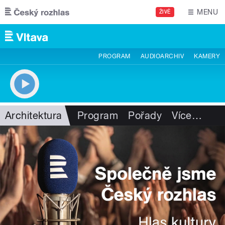
Přejít k hlavnímu obsahu
MENU
ŽIVĚ
PROGRAM
AUDIOARCHIV
KAMERY
Architektura
Program
Pořady
Více
…