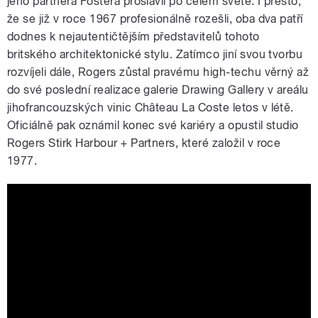
jeho partnera Fostera proslavil po celém světě. I přesto,
že se již v roce 1967 profesionálně rozešli, oba dva patří
dodnes k nejautentičtějším představitelů tohoto
britského architektonické stylu. Zatímco jiní svou tvorbu
rozvíjeli dále, Rogers zůstal pravému high-techu věrný až
do své poslední realizace galerie Drawing Gallery v areálu
jihofrancouzských vinic Château La Coste letos v létě.
Oficiálně pak oznámil konec své kariéry a opustil studio
Rogers Stirk Harbour + Partners, které založil v roce
1977.
Richard Rogers interview: Wimbledon
house | Architecture | Dezeen