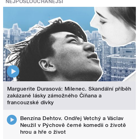
NEJPOSLOUCHANĚJŠÍ
Marguerite Durasová: Milenec. Skandální příběh
zakázané lásky zámožného Číňana a
francouzské dívky
Benzína Dehtov. Ondřej Vetchý a Václav
Neužil v Pýchově černé komedii o životě
hrou a hře o život