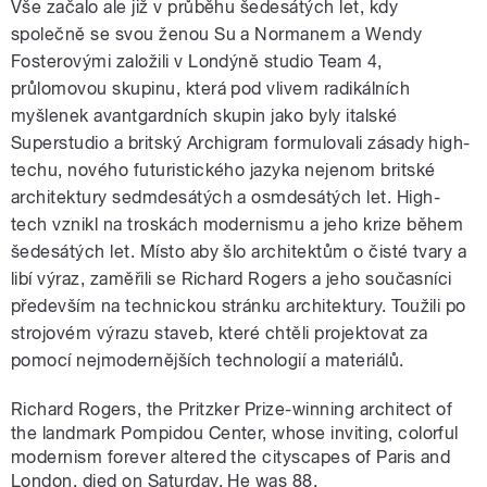
Vše začalo ale již v průběhu šedesátých let, kdy
společně se svou ženou Su a Normanem a Wendy
Fosterovými založili v Londýně studio Team 4,
průlomovou skupinu, která pod vlivem radikálních
myšlenek avantgardních skupin jako byly italské
Superstudio a britský Archigram formulovali zásady high-
techu, nového futuristického jazyka nejenom britské
architektury sedmdesátých a osmdesátých let. High-
tech vznikl na troskách modernismu a jeho krize během
šedesátých let. Místo aby šlo architektům o čisté tvary a
libí výraz, zaměřili se Richard Rogers a jeho současníci
především na technickou stránku architektury. Toužili po
strojovém výrazu staveb, které chtěli projektovat za
pomocí nejmodernějších technologií a materiálů.
Richard Rogers, the Pritzker Prize-winning architect of
the landmark Pompidou Center, whose inviting, colorful
modernism forever altered the cityscapes of Paris and
London, died on Saturday. He was 88.