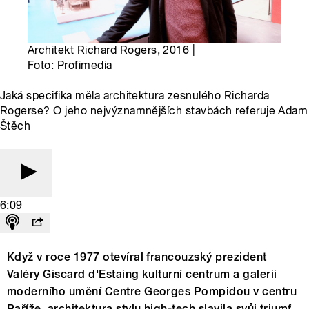
Architekt Richard Rogers, 2016 |
Foto: Profimedia
Jaká specifika měla architektura zesnulého Richarda
Rogerse? O jeho nejvýznamnějších stavbách referuje Adam
Štěch
6:09
Když v roce 1977 otevíral francouzský prezident
Valéry Giscard d'Estaing kulturní centrum a galerii
moderního umění Centre Georges Pompidou v centru
Paříže, architektura stylu high-tech slavila svůj triumf.