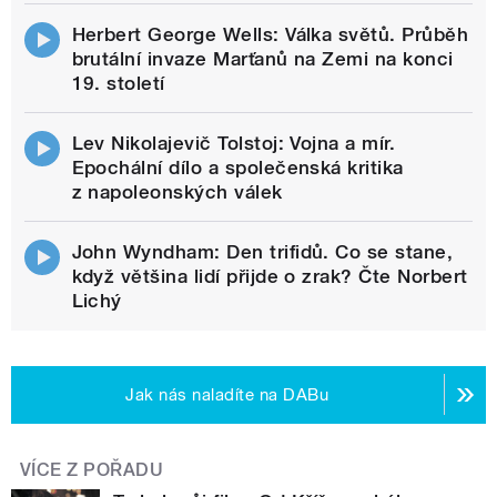
Herbert George Wells: Válka světů. Průběh
brutální invaze Marťanů na Zemi na konci
19. století
Lev Nikolajevič Tolstoj: Vojna a mír.
Epochální dílo a společenská kritika
z napoleonských válek
John Wyndham: Den trifidů. Co se stane,
když většina lidí přijde o zrak? Čte Norbert
Lichý
Jak nás naladíte na DABu
VÍCE Z POŘADU