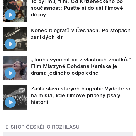
To byl můj film. Od Kříženeckého po
současnost: Pusťte si do uší filmové
dějiny
Konec biografů v Čechách. Po stopách
zaniklých kin
„Touha vymanit se z vlastních zmatků.“
Film Mistryně Bohdana Karáska je
drama jediného odpoledne
Zašlá sláva starých biografů: Vydejte se
na místa, kde filmové příběhy psaly
historii
E-SHOP ČESKÉHO ROZHLASU