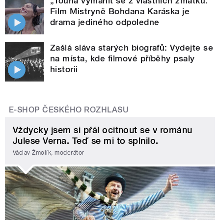
„Touha vymanit se z vlastních zmatků.“
Film Mistryně Bohdana Karáska je
drama jediného odpoledne
Zašlá sláva starých biografů: Vydejte se
na místa, kde filmové příběhy psaly
historii
E-SHOP ČESKÉHO ROZHLASU
Vždycky jsem si přál ocitnout se v románu
Julese Verna. Teď se mi to splnilo.
Václav Žmolík, moderátor