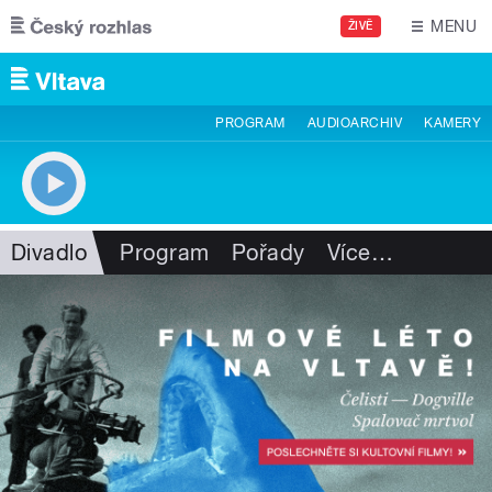
Přejít k hlavnímu obsahu
MENU
ŽIVĚ
PROGRAM
AUDIOARCHIV
KAMERY
Divadlo
Program
Pořady
Více
…