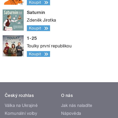
Koupit
Saturnin
Zdeněk Jirotka
Koupit
1-25
Toulky první republikou
Koupit
Český rozhlas
O nás
Válka na Ukrajině
Jak nás naladíte
Komunální volby
Nápověda