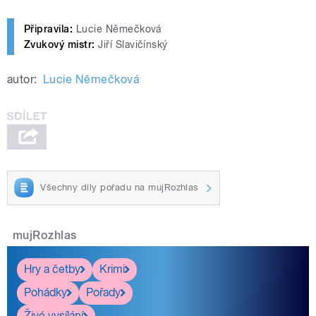
Připravila:
Lucie Němečková
Zvukový mistr:
Jiří Slavičínský
autor:
Lucie Němečková
Všechny díly pořadu na mujRozhlas
mujRozhlas
Hry a četby
Krimi
Pohádky
Pořady
Živé vysílání