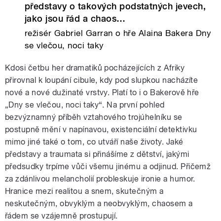
představy o takových podstatných jevech,
jako jsou řád a chaos…
režisér Gabriel Garran o hře Alaina Bakera Dny
se vlečou, noci taky
Kdosi četbu her dramatiků pocházejících z Afriky
přirovnal k loupání cibule, kdy pod slupkou nacházíte
nové a nové dužinaté vrstvy. Platí to i o Bakerově hře
„Dny se vlečou, noci taky“. Na první pohled
bezvýznamný příběh vztahového trojúhelníku se
postupně mění v napínavou, existenciální detektivku
mimo jiné také o tom, co utváří naše životy. Jaké
představy a traumata si přinášíme z dětství, jakými
předsudky trpíme vůči všemu jinému a odjinud. Přičemž
za zdánlivou melancholií probleskuje ironie a humor.
Hranice mezi realitou a snem, skutečným a
neskutečným, obvyklým a neobvyklým, chaosem a
řádem se vzájemně prostupují.