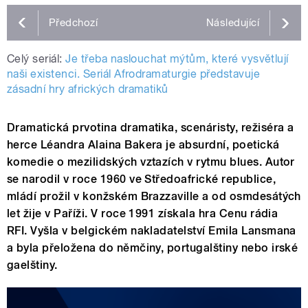
Předchozí
Následující
Celý seriál:
Je třeba naslouchat mýtům, které vysvětlují
naši existenci. Seriál Afrodramaturgie představuje
zásadní hry afrických dramatiků
Dramatická prvotina dramatika, scenáristy, režiséra a
herce Léandra Alaina Bakera je absurdní, poetická
komedie o mezilidských vztazích v rytmu blues. A
utor
se narodil v roce 1960 ve Středoafrické republice,
mládí prožil v konžském Brazzaville a od osmdesátých
let žije v Paříži. V roce 1991 získala hra Cenu rádia
RFI. Vyšla v belgickém nakladatelství Emila Lansmana
a byla přeložena do němčiny, portugalštiny nebo irské
gaelštiny.