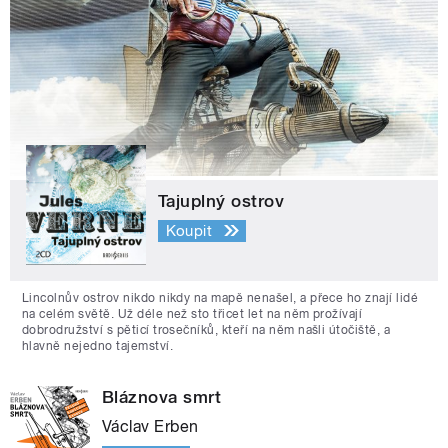
Tajuplný ostrov
Koupit
Lincolnův ostrov nikdo nikdy na mapě nenašel, a přece ho znají lidé
na celém světě. Už déle než sto třicet let na něm prožívají
dobrodružství s pěticí trosečníků, kteří na něm našli útočiště, a
hlavně nejedno tajemství.
Bláznova smrt
Václav Erben