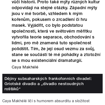
vůči historii. Proto také mýty různých kultur
odpovídají na stejné otázky. Západní mýty
jsou v mé tvorbě, vzhledem k mým
kořenům, pokusem o zrcadlení či hru
masek. Vyjádřit, co bylo podstatou
společnosti, která ve světovém měřítku
vytvořila teorie separace, obchodování s
lidmi, pro mě znamená tuto společnost
polidštit. Tím, že její osud vezmu za svůj,
stane se součástí té mé pohádky a ztotožní
se s mou existenciální dramaturgií.
Caya Makhélé
Dějiny subsaharských frankofonních divadel:
Griotské divadlo a „divadlo nestoudných
rošťáků“
Caya Makhélé líčí s humorem absurditu a složitost