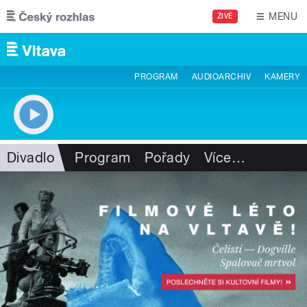
Přejít k hlavnímu obsahu
MENU
ŽIVĚ
PROGRAM
AUDIOARCHIV
KAMERY
Divadlo
Program
Pořady
Více
…