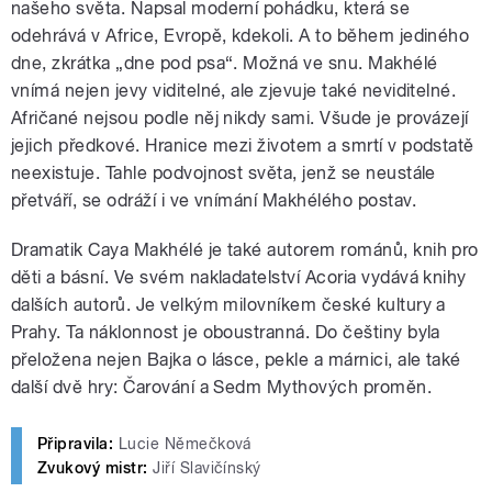
našeho světa. Napsal moderní pohádku, která se
odehrává v Africe, Evropě, kdekoli.
A to během jediného
dne, zkrátka „dne pod psa“.
Možná ve snu. Makhélé
vnímá nejen jevy viditelné, ale zjevuje také neviditelné.
Afričané nejsou podle něj nikdy sami. Všude je provázejí
jejich předkové. Hranice mezi životem a smrtí v podstatě
neexistuje. Tahle podvojnost světa, jenž se neustále
přetváří, se odráží i ve vnímání Makhélého postav.
Dramatik Caya Makhélé je také autorem románů, knih pro
děti a básní. Ve svém nakladatelství Acoria vydává knihy
dalších autorů. Je velkým milovníkem české kultury a
Prahy. Ta náklonnost je oboustranná. Do češtiny byla
přeložena nejen Bajka o lásce, pekle a márnici, ale také
další dvě hry: Čarování a Sedm Mythových proměn.
Připravila:
Lucie Němečková
Zvukový mistr:
Jiří Slavičínský