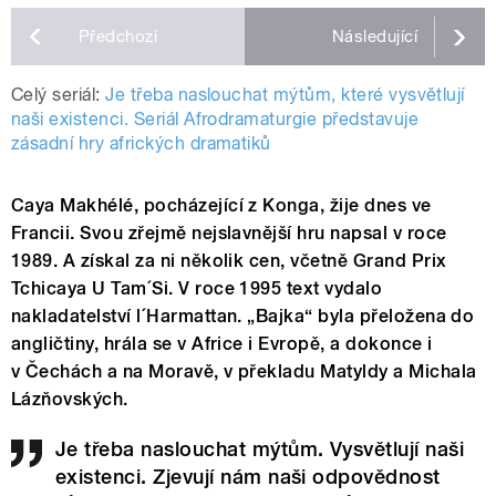
Předchozí
Následující
Celý seriál:
Je třeba naslouchat mýtům, které vysvětlují
naši existenci. Seriál Afrodramaturgie představuje
zásadní hry afrických dramatiků
Caya Makhélé, pocházející z Konga, žije dnes ve
Francii.
Svou zřejmě nejslavnější hru napsal v roce
1989. A získal za ni několik cen, včetně Grand Prix
Tchicaya U Tam´Si. V roce 1995 text vydalo
nakladatelství l´Harmattan. „Bajka“ byla přeložena do
angličtiny, hrála se v Africe i Evropě, a dokonce i
v Čechách a na Moravě, v překladu Matyldy a Michala
Lázňovských.
Je třeba naslouchat mýtům. Vysvětlují naši
existenci. Zjevují nám naši odpovědnost