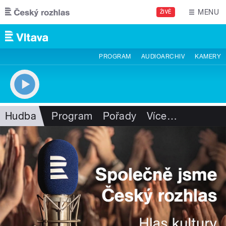
Přejít k hlavnímu obsahu
MENU
ŽIVĚ
PROGRAM
AUDIOARCHIV
KAMERY
Hudba
Program
Pořady
Více
…