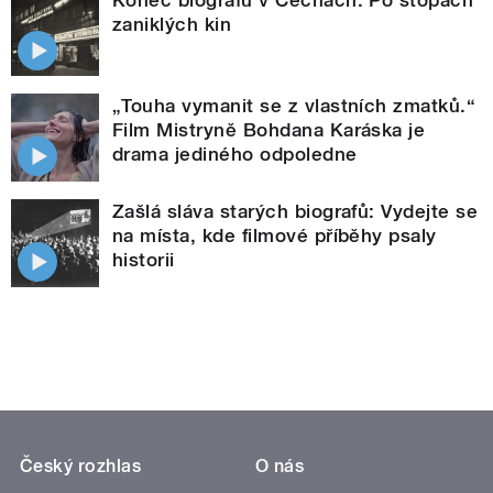
Konec biografů v Čechách. Po stopách
zaniklých kin
„Touha vymanit se z vlastních zmatků.“
Film Mistryně Bohdana Karáska je
drama jediného odpoledne
Zašlá sláva starých biografů: Vydejte se
na místa, kde filmové příběhy psaly
historii
Český rozhlas
O nás