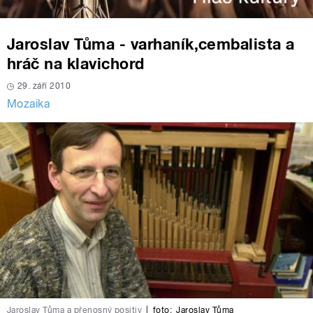
Jaroslav Tůma - varhaník,cembalista a
hráč na klavichord
29. září 2010
Mozaika
Jaroslav Tůma a přenosný positiv
|
foto:
Jaroslav Tůma