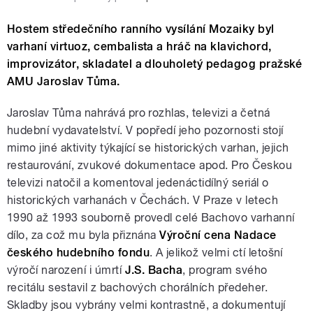
Hostem středečního ranního vysílání Mozaiky byl
varhaní virtuoz, cembalista a hráč na klavichord,
improvizátor, skladatel a dlouholetý pedagog pražské
AMU Jaroslav Tůma.
Jaroslav Tůma nahrává pro rozhlas, televizi a četná
hudební vydavatelství. V popředí jeho pozornosti stojí
mimo jiné aktivity týkající se historických varhan, jejich
restaurování, zvukové dokumentace apod. Pro Českou
televizi natočil a komentoval jedenáctidílný seriál o
historických varhanách v Čechách. V Praze v letech
1990 až 1993 souborně provedl celé Bachovo varhanní
dílo, za což mu byla přiznána
Výroční cena Nadace
českého hudebního fondu
. A jelikož velmi ctí letošní
výročí narození i úmrtí
J.S. Bacha
, program svého
recitálu sestavil z bachových chorálních předeher.
Skladby jsou vybrány velmi kontrastně, a dokumentují