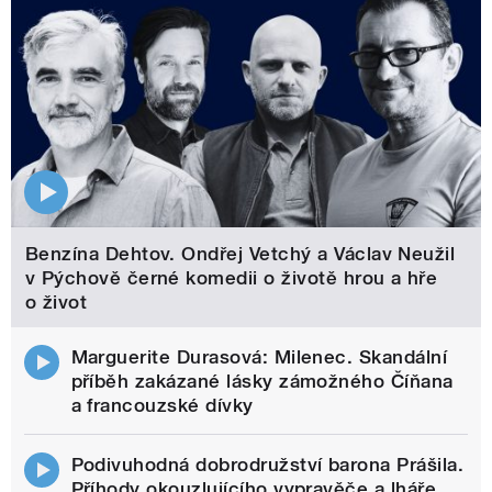
Benzína Dehtov. Ondřej Vetchý a Václav Neužil
v Pýchově černé komedii o životě hrou a hře
o život
Marguerite Durasová: Milenec. Skandální
příběh zakázané lásky zámožného Číňana
a francouzské dívky
Podivuhodná dobrodružství barona Prášila.
Příhody okouzlujícího vypravěče a lháře