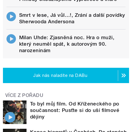
Smrt v lese, Já vůl…!, Zrání a další povídky
Sherwooda Andersona
Milan Uhde: Zjasněná noc. Hra o muži,
který neuměl spát, k autorovým 90.
narozeninám
Jak nás naladíte na DABu
VÍCE Z POŘADU
To byl můj film. Od Kříženeckého po
současnost: Pusťte si do uší filmové
dějiny