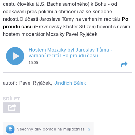
cestu člověka (J.S. Bacha samotného) k Bohu - od
očekávání přes pokání a obrácení až ke konečné
radosti.O účasti Jaroslava Tůmy na varhaním recitálu
Po
proudu času
(Břevnovský klášter 30.září) hovořil s naším
hostem moderátor Mozaiky Pavel Ryjáček.
Hostem Mozaiky byl Jaroslav Tůma -
Hostem Mozaiky byl Jaroslav Tůma -
varhaní recitál Po proudu času
15:05
varhaní recitál Po proudu času
Play /
Hostem Mozaiky byl Jaroslav Tůma -
autoři:
Pavel Ryjáček
,
Jindřich Bálek
varhaní recitál Po proudu času
Všechny díly pořadu na mujRozhlas