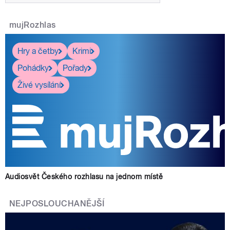
pause
mujRozhlas
Hry a četby
Krimi
Pohádky
Pořady
Živé vysílání
Audiosvět Českého rozhlasu na jednom místě
NEJPOSLOUCHANĚJŠÍ