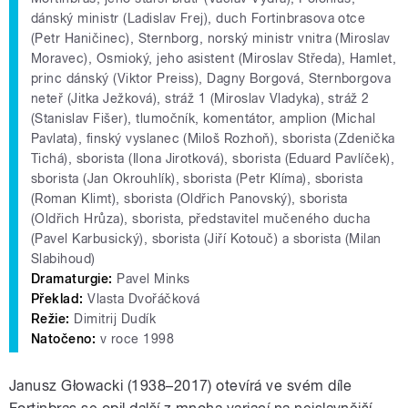
dánský ministr (Ladislav Frej), duch Fortinbrasova otce
(Petr Haničinec), Sternborg, norský ministr vnitra (Miroslav
Moravec), Osmioký, jeho asistent (Miroslav Středa), Hamlet,
princ dánský (Viktor Preiss), Dagny Borgová, Sternborgova
neteř (Jitka Ježková), stráž 1 (Miroslav Vladyka), stráž 2
(Stanislav Fišer), tlumočník, komentátor, amplion (Michal
Pavlata), finský vyslanec (Miloš Rozhoň), sborista (Zdenička
Tichá), sborista (Ilona Jirotková), sborista (Eduard Pavlíček),
sborista (Jan Okrouhlík), sborista (Petr Klíma), sborista
(Roman Klimt), sborista (Oldřich Panovský), sborista
(Oldřich Hrůza), sborista, představitel mučeného ducha
(Pavel Karbusický), sborista (Jiří Kotouč) a sborista (Milan
Slabihoud)
Dramaturgie:
Pavel Minks
Překlad:
Vlasta Dvořáčková
Režie:
Dimitrij Dudík
Natočeno:
v roce 1998
Janusz Głowacki (
1938–2017)
otevírá ve svém díle