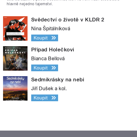
hlavně nejedno tajemství.
Svědectví o životě v KLDR 2
Nina Špitálníková
Koupit
Případ Holečkovi
Bianca Bellová
Koupit
Sedmikrásky na nebi
Jiří Dušek a kol.
Koupit