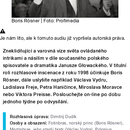
Boris Rösner | Foto: Profimedia
Je nám líto, ale k tomuto audiu již vypršela autorská práva.
Zneklidňující a varovná vize světa ovládaného
intrikami a násilím v díle současného polského
spisovatele a dramatika Janusze Głowackého. V titulní
roli rozhlasové inscenace z roku 1998 účinkuje Boris
Rösner, dále uslyšíte například Václava Vydru,
Ladislava Freje, Petra Haničince, Miroslava Moravce
nebo Viktora Preisse. Poslouchejte on-line po dobu
jednoho týdne po odvysílání.
Rozhlasová úprava:
Dimitrij Dudík
Osoby a obsazení:
Fotinbras, norský princ (Boris Rösner),
Mortinbras, jeho starší bratr (Václav Vydra), Polonius,