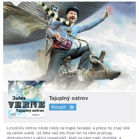
Tajuplný ostrov
Koupit
Lincolnův ostrov nikdo nikdy na mapě nenašel, a přece ho znají lidé
na celém světě. Už déle než sto třicet let na něm prožívají
dobrodružství s pěticí trosečníků, kteří na něm našli útočiště, a