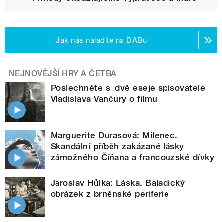
Jak nás naladíte na DABu
NEJNOVĚJŠÍ HRY A ČETBA
Poslechněte si dvě eseje spisovatele
Vladislava Vančury o filmu
Marguerite Durasová: Milenec.
Skandální příběh zakázané lásky
zámožného Číňana a francouzské dívky
Jaroslav Hůlka: Láska. Baladický
obrázek z brněnské periferie