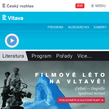
Přejít k hlavnímu obsahu
MENU
ŽIVĚ
PROGRAM
AUDIOARCHIV
KAMERY
Literatura
Program
Pořady
Více
…