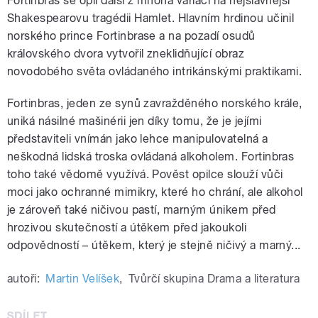
Fortinbras se opil další z mnoha variací na nejslavnější
Shakespearovu tragédii Hamlet. Hlavním hrdinou učinil
norského prince Fortinbrase a na pozadí osudů
královského dvora vytvořil zneklidňující obraz
novodobého světa ovládaného intrikánskými praktikami.
Fortinbras, jeden ze synů zavražděného norského krále,
uniká násilné mašinérii jen díky tomu, že je jejími
představiteli vnímán jako lehce manipulovatelná a
neškodná lidská troska ovládaná alkoholem. Fortinbras
toho také vědomě využívá. Pověst opilce slouží vůči
moci jako ochranné mimikry, které ho chrání, ale alkohol
je zároveň také ničivou pastí, marným únikem před
hrozivou skutečností a útěkem před jakoukoli
odpovědností – útěkem, který je stejně ničivý a marný...
autoři:
Martin Velíšek
,
Tvůrčí skupina Drama a literatura