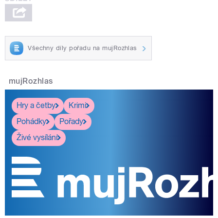
Všechny díly pořadu na mujRozhlas
mujRozhlas
Hry a četby
Krimi
Pohádky
Pořady
Živé vysílání