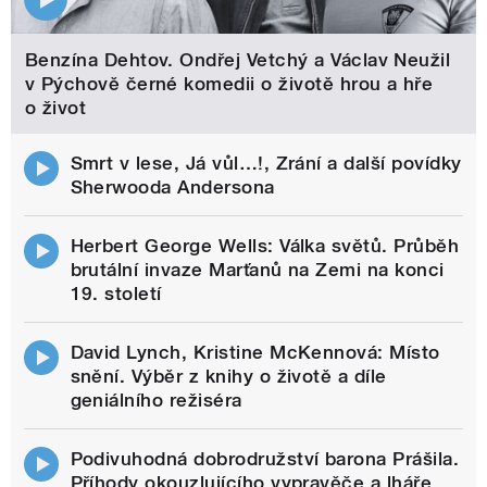
Benzína Dehtov. Ondřej Vetchý a Václav Neužil
v Pýchově černé komedii o životě hrou a hře
o život
Smrt v lese, Já vůl…!, Zrání a další povídky
Sherwooda Andersona
Herbert George Wells: Válka světů. Průběh
brutální invaze Marťanů na Zemi na konci
19. století
David Lynch, Kristine McKennová: Místo
snění. Výběr z knihy o životě a díle
geniálního režiséra
Podivuhodná dobrodružství barona Prášila.
Příhody okouzlujícího vypravěče a lháře