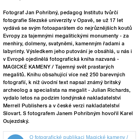
Fotograf Jan Pohribný, pedagog Institutu tvůrčí
fotografie Slezské univerzity v Opavě, se už 17 let
vydává se svým fotoaparátem do nejrůznějších koutů
Evropy za tajemnými megalitickými monumenty - za
menhiry, dolmeny, svatyněmi, kamenným řadami a
labyrinty. Výsledkem jeho putování je obsáhlá, u nás i
v Evropě ojedinělá fotografická kniha nazvaná -
MAGICKÉ KAMENY / Tajemný svět prastarých
megalitů. Knihu obsahující více než 250 barevných
fotografií, k níž úvodní text napsal známý britský
archeolog a specialista na megalit - Julian Richards,
vydalo letos na podzim londýnské nakladatelství
Merrell Publishers a v české verzi nakladatelství
Slovart. S fotografem Janem Pohribným hovořil Karel
Oujezdský.
O fotografické publikaci Magické kameny /