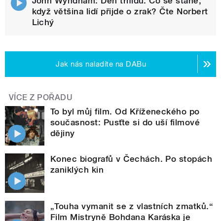
John Wyndham: Den trifidů. Co se stane,
když většina lidí přijde o zrak? Čte Norbert
Lichý
Jak nás naladíte na DABu
VÍCE Z POŘADU
To byl můj film. Od Kříženeckého po
současnost: Pusťte si do uší filmové
dějiny
Konec biografů v Čechách. Po stopách
zaniklých kin
„Touha vymanit se z vlastních zmatků.“
Film Mistryně Bohdana Karáska je