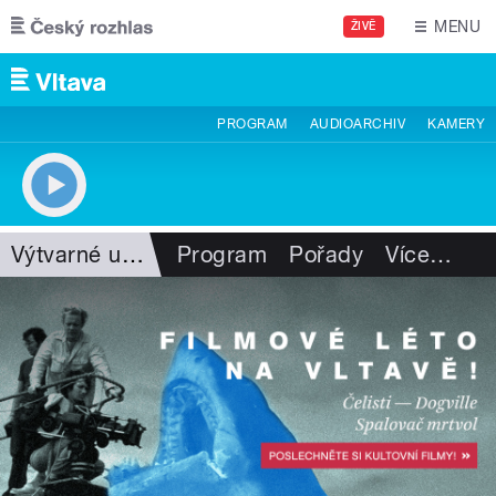
Přejít k hlavnímu obsahu
MENU
ŽIVĚ
PROGRAM
AUDIOARCHIV
KAMERY
Výtvarné umění
Program
Pořady
Více
…