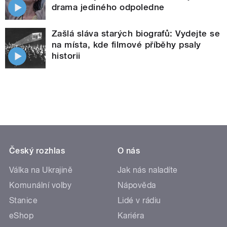
drama jediného odpoledne
Zašlá sláva starých biografů: Vydejte se
na místa, kde filmové příběhy psaly
historii
Český rozhlas
O nás
Válka na Ukrajině
Jak nás naladíte
Komunální volby
Nápověda
Stanice
Lidé v rádiu
eShop
Kariéra