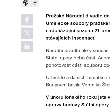
Pražské Národní divadlo dn
Umělecké soubory pražského
nadcházející sezonu 21 pre
stávajících inscenací.
Národní divadlo ale v součas
Státní opery nebo části Anens
pohotovost části souboru ope
O těchto a dalších tématech 
Burianem bavila Veronika Šte
V únoru loňského roku jste 
opravy budovy Státní opery.