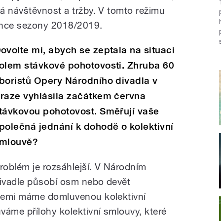
á návštěvnost a tržby. V tomto režimu
nce sezony 2018/2019.
ovolte mi, abych se zeptala na situaci
olem stávkové pohotovosti. Zhruba 60
boristů Opery Národního divadla v
raze vyhlásila začátkem června
távkovou pohotovost. Směřují vaše
polečná jednání k dohodě o kolektivní
mlouvě?
roblém je rozsáhlejší. V Národním
ivadle působí osm nebo devět
šemi máme domluvenou kolektivní
áme přílohy kolektivní smlouvy, které