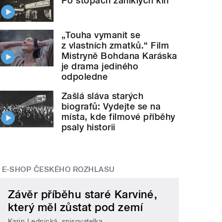
Po stopách zaniklých kin
„Touha vymanit se
z vlastních zmatků.“ Film
Mistryně Bohdana Karáska
je drama jediného
odpoledne
Zašlá sláva starých
biografů: Vydejte se na
místa, kde filmové příběhy
psaly historii
E-SHOP ČESKÉHO ROZHLASU
Závěr příběhu staré Karviné,
který měl zůstat pod zemí
Karin Lednická, spisovatelka