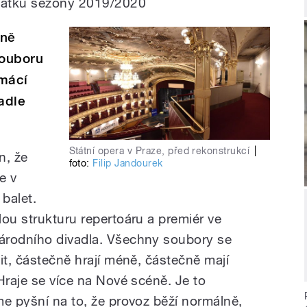
ačátku sezony 2019/2020
čně
souboru
omácí
adle
Státní opera v Praze, před rekonstrukcí
|
n, že
foto:
Filip Jandourek
e v
 balet.
ou strukturu repertoáru a premiér ve
árodního divadla. Všechny soubory se
it, částečně hrají méně, částečně mají
Hraje se více na Nové scéně. Je to
me pyšní na to, že provoz běží normálně,