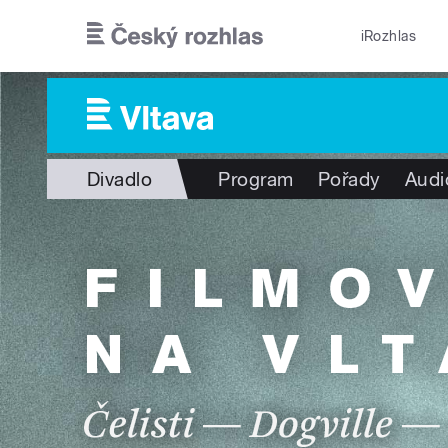
Přejít k hlavnímu obsahu
iRozhlas
Divadlo
Program
Pořady
Audi