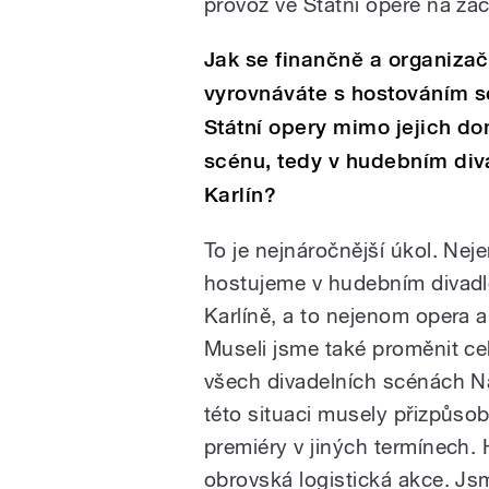
provoz ve Státní opeře na z
Jak se finančně a organiza
vyrovnáváte s hostováním 
Státní opery mimo jejich d
scénu, tedy v hudebním div
Karlín?
To je nejnáročnější úkol. Neje
hostujeme v hudebním divadl
Karlíně, a to nejenom opera a
Museli jsme také proměnit cel
všech divadelních scénách N
této situaci musely přizpůsob
premiéry v jiných termínech. 
obrovská logistická akce. Js