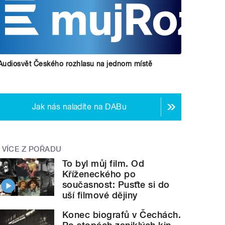
Audiosvět Českého rozhlasu na jednom místě
Jak nás naladíte na DABu
VÍCE Z POŘADU
To byl můj film. Od
Kříženeckého po
současnost: Pusťte si do
uší filmové dějiny
Konec biografů v Čechách.