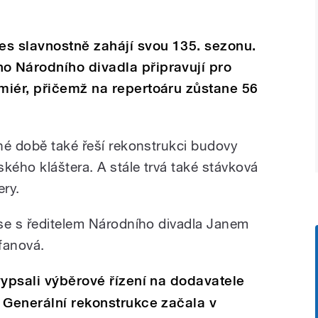
es slavnostně zahájí svou 135. sezonu.
 Národního divadla připravují pro
miér, přičemž na repertoáru zůstane 56
né době také řeší rekonstrukci budovy
kého kláštera. A stále trvá také stávková
ry.
se s ředitelem Národního divadla Janem
fanová.
vypsali výběrové řízení na dodavatele
 Generální rekonstrukce začala v