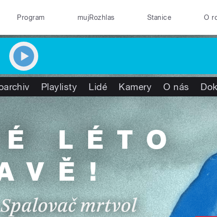
Program
mujRozhlas
Stanice
O r
oarchiv
Playlisty
Lidé
Kamery
O nás
Do