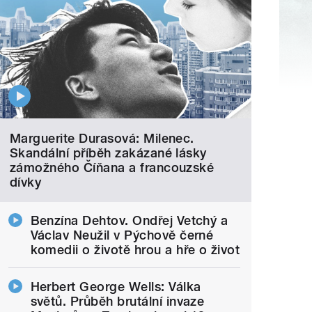
Marguerite Durasová: Milenec.
Skandální příběh zakázané lásky
zámožného Číňana a francouzské
dívky
Benzína Dehtov. Ondřej Vetchý a
Václav Neužil v Pýchově černé
komedii o životě hrou a hře o život
Herbert George Wells: Válka
světů. Průběh brutální invaze