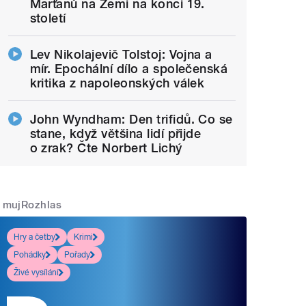
Marťanů na Zemi na konci 19.
století
Lev Nikolajevič Tolstoj: Vojna a
mír. Epochální dílo a společenská
kritika z napoleonských válek
John Wyndham: Den trifidů. Co se
stane, když většina lidí přijde
o zrak? Čte Norbert Lichý
mujRozhlas
Hry a četby
Krimi
Pohádky
Pořady
Živé vysílání