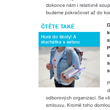
dokonce nám i relativně soup
budeme pokračovat až do ko
D
k
Hurá do školy! A
s
sluchátka s sebou
P
s
s
s
P
d
odborových organizací. Se v
smlouvu. Kromě toho domlouv