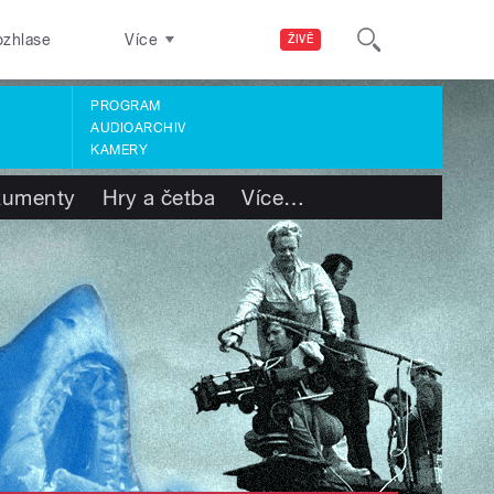
ozhlase
Více
ŽIVĚ
PROGRAM
AUDIOARCHIV
KAMERY
kumenty
Hry a četba
Více
…