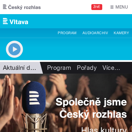
Přejít k hlavnímu obsahu
MENU
ŽIVĚ
PROGRAM
AUDIOARCHIV
KAMERY
Aktuální dění
Program
Pořady
Více
…