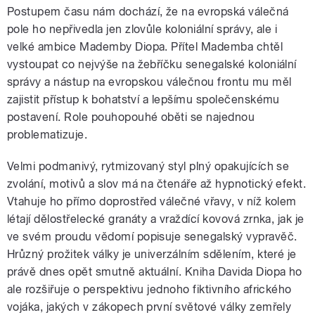
Postupem času nám dochází, že na evropská válečná
pole ho nepřivedla jen zlovůle koloniální správy, ale i
velké ambice Mademby Diopa. Přítel Mademba chtěl
vystoupat co nejvýše na žebříčku senegalské koloniální
správy a nástup na evropskou válečnou frontu mu měl
zajistit přístup k bohatství a lepšímu společenskému
postavení. Role pouhopouhé oběti se najednou
problematizuje.
Velmi podmanivý, rytmizovaný styl plný opakujících se
zvolání, motivů a slov má na čtenáře až hypnotický efekt.
Vtahuje ho přímo doprostřed válečné vřavy, v níž kolem
létají dělostřelecké granáty a vraždící kovová zrnka, jak je
ve svém proudu vědomí popisuje senegalský vypravěč.
Hrůzný prožitek války je univerzálním sdělením, které je
právě dnes opět smutně aktuální. Kniha Davida Diopa ho
ale rozšiřuje o perspektivu jednoho fiktivního afrického
vojáka, jakých v zákopech první světové války zemřely