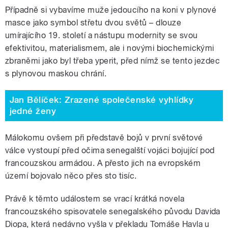
Případně si vybavíme muže jedoucího na koni v plynové
masce jako symbol střetu dvou světů – dlouze
umírajícího 19. století a nástupu modernity se svou
efektivitou, materialismem, ale i novými biochemickými
zbraněmi jako byl třeba yperit, před nímž se tento jezdec
s plynovou maskou chrání.
Jan Bělíček: Zrazené společenské vyhlídky
jedné ženy
Málokomu ovšem při představě bojů v první světové
válce vystoupí před očima senegalští vojáci bojující pod
francouzskou armádou. A přesto jich na evropském
území bojovalo něco přes sto tisíc.
Právě k těmto událostem se vrací krátká novela
francouzského spisovatele senegalského původu Davida
Diopa, která nedávno vyšla v překladu Tomáše Havla u