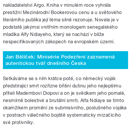
nakladatelství Argo. Kniha v minulém roce vyhrála
prestižní Mezinárodní Bookerovou cenu a u světového
literárního publika její téma silně rezonuje. Novela je v
podstatě jakýmsi vnitřním monologem senegalského
mladíka Alfy Ndiayeho, který se nachází v blíže
nespecifikovaných zákopech na evropském území.
Jan Bělíček: Minisérie Podezření zaznamená
autentickou tvář dnešního Česka
Setkáváme se s ním krátce poté, co německý voják
předstírající smrt rozřízne břišní dutinu jeho nejlepšímu
příteli Madembovi Diopovi a on je svědkem jeho pomalé,
nesmírně bolestivé a brutální smrti. Alfa Ndiaye se tímto
okamžikem promění ze submisivního, poslušného vojáka
v postrach válečného bojiště systematicky mrzačícího
své protivníky.