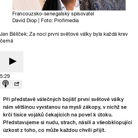
Francouzsko-senegalský spisovatel
David Diop | Foto: Profimedia
Jan Bělíček: Za nocí první světové války byla každá krev
černá
5:29
Při představě válečných bojišť první světové války
nám většinou vyvstanou na mysli zákopy, v nichž se
krčí tisíce vojáků čekajících na povel k útoku.
Představujeme si nudu, strach, násilí a všeobklopující
úzkost z toho, co může každou chvíli přijít.