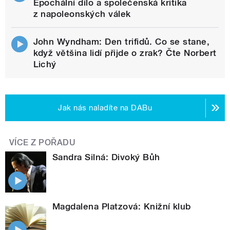
Epochální dílo a společenská kritika
z napoleonských válek
John Wyndham: Den trifidů. Co se stane,
když většina lidí přijde o zrak? Čte Norbert
Lichý
Jak nás naladíte na DABu
VÍCE Z POŘADU
Sandra Silná: Divoký Bůh
Magdalena Platzová: Knižní klub