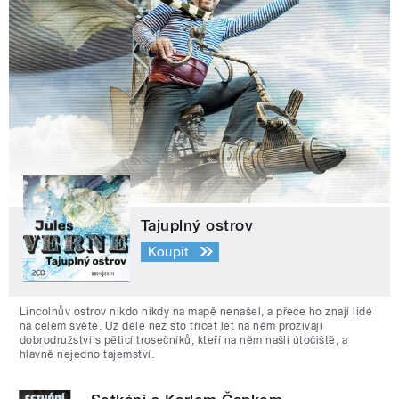
Tajuplný ostrov
Koupit
Lincolnův ostrov nikdo nikdy na mapě nenašel, a přece ho znají lidé
na celém světě. Už déle než sto třicet let na něm prožívají
dobrodružství s pěticí trosečníků, kteří na něm našli útočiště, a
hlavně nejedno tajemství.