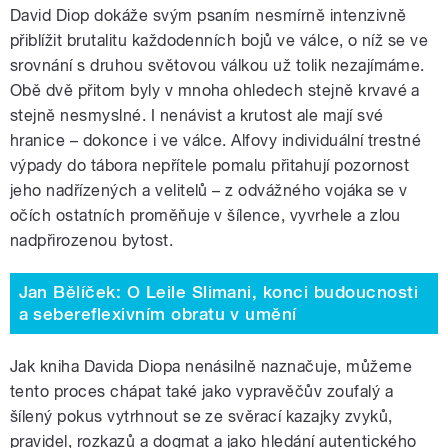
David Diop dokáže svým psaním nesmírně intenzivně
přiblížit brutalitu každodenních bojů ve válce, o níž se ve
srovnání s druhou světovou válkou už tolik nezajímáme.
Obě dvě přitom byly v mnoha ohledech stejně krvavé a
stejně nesmyslné. I nenávist a krutost ale mají své
hranice – dokonce i ve válce. Alfovy individuální trestné
výpady do tábora nepřítele pomalu přitahují pozornost
jeho nadřízených a velitelů – z odvážného vojáka se v
očích ostatních proměňuje v šílence, vyvrhele a zlou
nadpřirozenou bytost.
Jan Bělíček: O Leile Slimani, konci budoucnosti
a sebereflexivním obratu v umění
Jak kniha Davida Diopa nenásilně naznačuje, můžeme
tento proces chápat také jako vypravěčův zoufalý a
šílený pokus vytrhnout se ze svěrací kazajky zvyků,
pravidel, rozkazů a dogmat a jako hledání autentického