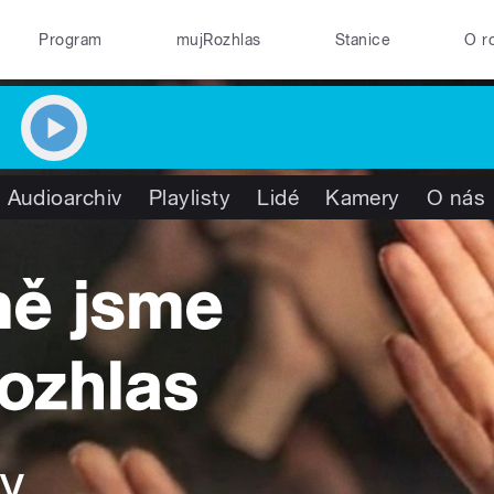
Program
mujRozhlas
Stanice
O r
Audioarchiv
Playlisty
Lidé
Kamery
O nás