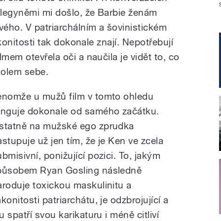
kolegyněmi mi došlo, že Barbie ženám
ého. V patriarchálním a šovinistickém
ákonitosti tak dokonale znají. Nepotřebují
mem otevřela oči a naučila je vidět to, co
kolem sebe.
enomže u mužů film v tomto ohledu
unguje dokonale od samého začátku.
statně na mužské ego zprudka
astupuje už jen tím, že je Ken ve zcela
ubmisivní, ponižující pozici. To, jakým
působem Ryan Gosling následně
aroduje toxickou maskulinitu a
konitosti patriarchátu, je odzbrojující a
 spatří svou karikaturu i méně citliví