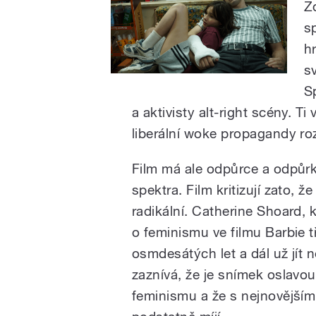
Z
s
h
s
S
a aktivisty alt-right scény. Ti
liberální woke propagandy roz
Film má ale odpůrce a odpůrk
spektra. Film kritizují zato, 
radikální. Catherine Shoard, k
o feminismu ve filmu Barbie t
osmdesátých let a dál už jít 
zaznívá, že je snímek oslavou 
feminismu a že s nejnovějším