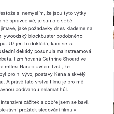
řestože si nemyslím, že jsou tyto výtky
plně spravedlivé, je samo o sobě
ajímavé, jaké požadavky dnes klademe na
ollywoodský blockbuster podobného
ypu. Už jen to dokládá, kam se za
oslední dekády posunula mainstreamová
ebata. I zmiňovaná Cathrine Shoard ve
vé reflexi Barbie ovšem tvrdí, že
 byl pro ni vývoj postavy Kena a skvělý
. A právě tato vrstva filmu je pro mě
avnou podívanou nelámat hůl.
intenzivní zážitek a dobře jsem se bavil.
olektivní prožitek sledování filmu v