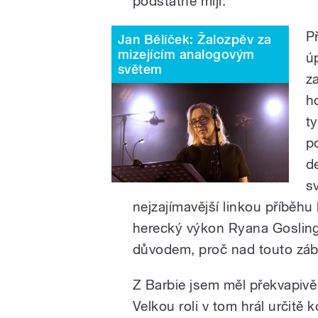
podstatně míjí.
P
Jan Bělíček: Žalozpěv za
mizejícím analogovým
ú
světem
z
h
t
p
d
s
nejzajímavější linkou příběhu
herecký výkon Ryana Goslinga
důvodem, proč nad touto záb
Z Barbie jsem měl překvapivě 
Velkou roli v tom hrál určitě k