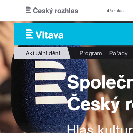
Přejít k hlavnímu obsahu
iRozhlas
Aktuální dění
Program
Pořady