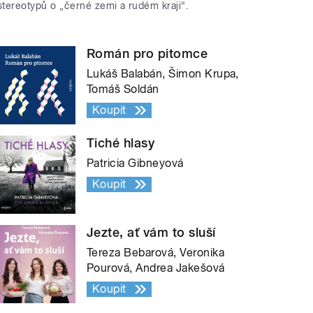
stereotypů o „černé zemi a rudém kraji“.
Román pro pitomce
Lukáš Balabán, Šimon Krupa,
Tomáš Soldán
Koupit
Tiché hlasy
Patricia Gibneyová
Koupit
Jezte, ať vám to sluší
Tereza Bebarová, Veronika
Pourová, Andrea Jakešová
Koupit