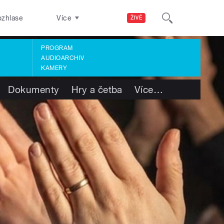
ozhlase
Více
ŽIVĚ
PROGRAM
AUDIOARCHIV
KAMERY
Dokumenty
Hry a četba
Více
…