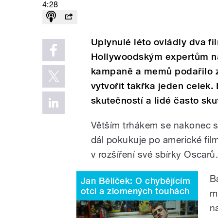
4:28
Uplynulé léto ovládly dva f
Hollywoodským expertům na
kampaně a memů podařilo z
vytvořit takřka jeden celek
skutečností a lidé často sk
Větším trhákem se nakonec 
dál pokukuje po americké fil
v rozšíření své sbírky Oscarů
B
Jan Bělíček: O chybějícím
otci a zlomených touhách
m
n