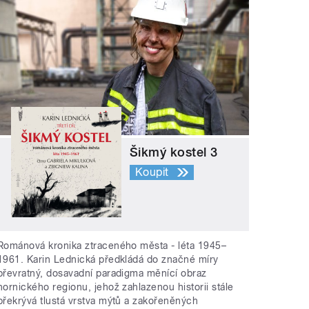
Šikmý kostel 3
Koupit
Románová kronika ztraceného města - léta 1945–
1961. Karin Lednická předkládá do značné míry
převratný, dosavadní paradigma měnící obraz
hornického regionu, jehož zahlazenou historii stále
překrývá tlustá vrstva mýtů a zakořeněných