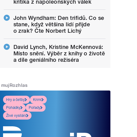
kritika z napoleonských válek
John Wyndham: Den trifidů. Co se
stane, když většina lidí přijde
o zrak? Čte Norbert Lichý
David Lynch, Kristine McKennová:
Místo snění. Výběr z knihy o životě
a díle geniálního režiséra
mujRozhlas
Hry a četby
Krimi
Pohádky
Pořady
Živé vysílání