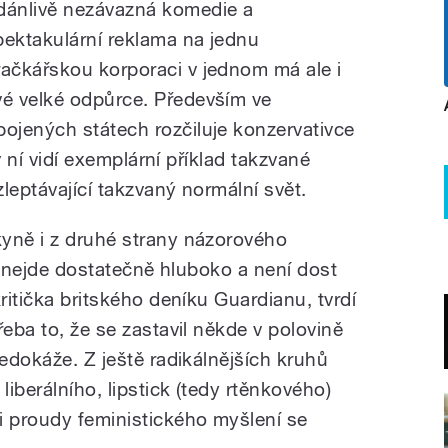
dánlivě nezávazná komedie a
pektakulární reklama na jednu
račkářskou korporaci v jednom má ale i
vé velké odpůrce. Především ve
pojených státech rozčiluje konzervativce
 v ní vidí exemplární příklad takzvané
leptávající takzvaný normální svět.
yně i z druhé strany názorového
že nejde dostatečně hluboko a není dost
ritička britského deníku Guardianu, tvrdí
řeba to, že se zastavil někde v polovině
nedokáže. Z ještě radikálnějších kruhů
liberálního, lipstick (tedy rtěnkového)
i proudy feministického myšlení se