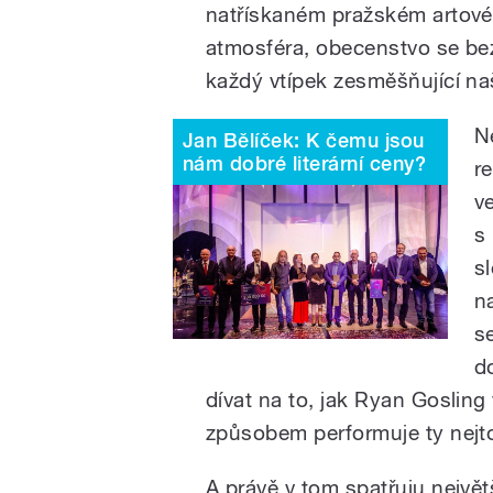
natřískaném pražském artové
atmosféra, obecenstvo se bez
každý vtípek zesměšňující n
N
Jan Bělíček: K čemu jsou
nám dobré literární ceny?
r
v
s
s
n
s
d
dívat na to, jak Ryan Goslin
způsobem performuje ty nejto
A právě v tom spatřuju největ