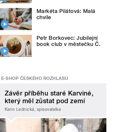
Markéta Pilátová: Malá
chvíle
Petr Borkovec: Jubilejní
book club v městečku Č.
E-SHOP ČESKÉHO ROZHLASU
Závěr příběhu staré Karviné,
který měl zůstat pod zemí
Karin Lednická, spisovatelka