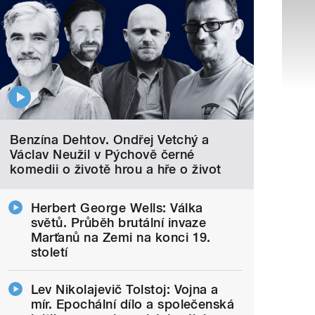
Benzína Dehtov. Ondřej Vetchý a
Václav Neužil v Pýchově černé
komedii o životě hrou a hře o život
Herbert George Wells: Válka
světů. Průběh brutální invaze
Marťanů na Zemi na konci 19.
století
Lev Nikolajevič Tolstoj: Vojna a
mír. Epochální dílo a společenská