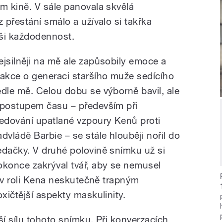
m kině. V sále panovala skvělá
 přestání smálo a užívalo si takřka
aši každodennost.
ejsilněji na mě ale zapůsobily emoce a
eakce o generaci staršího muže sedícího
edle mě. Celou dobu se výborně bavil, ale
 postupem času – především při
ledování upatlané vzpoury Kenů proti
advládě Barbie – se stále hlouběji nořil do
edačky. V druhé polovině snímku už si
okonce zakrýval tvář, aby se nemusel
g v roli Kena neskutečně trapným
xičtější aspekty maskulinity.
ší sílu tohoto snímku. Při konverzacích