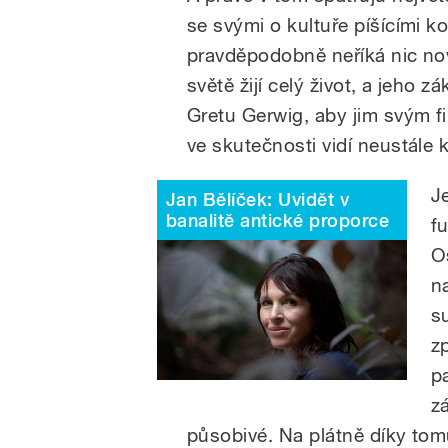
se svými o kultuře píšícími 
pravděpodobně neříká nic nov
světě žijí celý život, a jeho z
Gretu Gerwig, aby jim svým fil
ve skutečnosti vidí neustále 
J
Jan Bělíček: Uvidět v
banalitě antické proporce
f
O
n
s
z
p
zá
působivé. Na plátně díky tomu