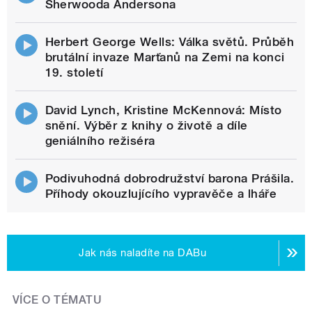
Sherwooda Andersona
Herbert George Wells: Válka světů. Průběh
brutální invaze Marťanů na Zemi na konci
19. století
David Lynch, Kristine McKennová: Místo
snění. Výběr z knihy o životě a díle
geniálního režiséra
Podivuhodná dobrodružství barona Prášila.
Příhody okouzlujícího vypravěče a lháře
Jak nás naladíte na DABu
VÍCE O TÉMATU