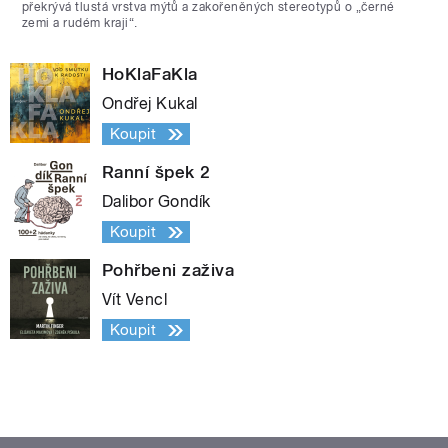
překrývá tlustá vrstva mýtů a zakořeněných stereotypů o „černé
zemi a rudém kraji“.
HoKlaFaKla
Ondřej Kukal
Koupit
Ranní špek 2
Dalibor Gondík
Koupit
Pohřbeni zaživa
Vít Vencl
Koupit