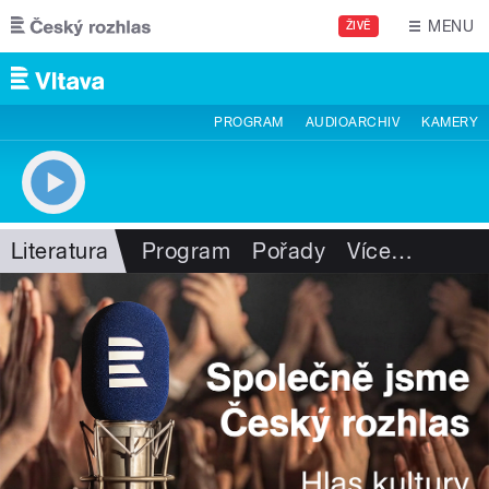
Přejít k hlavnímu obsahu
MENU
ŽIVĚ
PROGRAM
AUDIOARCHIV
KAMERY
Literatura
Program
Pořady
Více
…