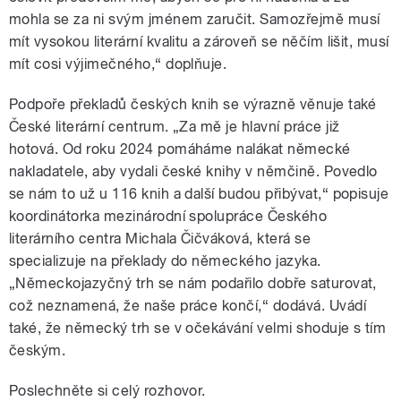
mohla se za ni svým jménem zaručit. Samozřejmě musí
mít vysokou literární kvalitu a zároveň se něčím lišit, musí
mít cosi výjimečného,“ doplňuje.
Podpoře překladů českých knih se výrazně věnuje také
České literární centrum. „Za mě je hlavní práce již
hotová. Od roku 2024 pomáháme nalákat německé
nakladatele, aby vydali české knihy v němčině. Povedlo
se nám to už u 116 knih a další budou přibývat,“ popisuje
koordinátorka mezinárodní spolupráce Českého
literárního centra Michala Čičváková, která se
specializuje na překlady do německého jazyka.
„Německojazyčný trh se nám podařilo dobře saturovat,
což neznamená, že naše práce končí,“ dodává. Uvádí
také, že německý trh se v očekávání velmi shoduje s tím
českým.
Poslechněte si celý rozhovor.