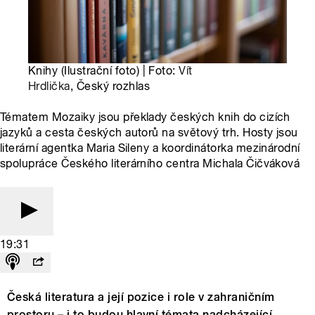
Knihy (Ilustrační foto) | Foto:
Vít
Hrdlička
, Český rozhlas
Tématem Mozaiky jsou překlady českých knih do cizích
jazyků a cesta českých autorů na světový trh. Hosty jsou
literární agentka Maria Sileny a koordinátorka mezinárodní
spolupráce Českého literárního centra Michala Čičváková
19:31
Česká literatura a její pozice i role v zahraničním
prostoru – i to budou hlavní témata nadcházející