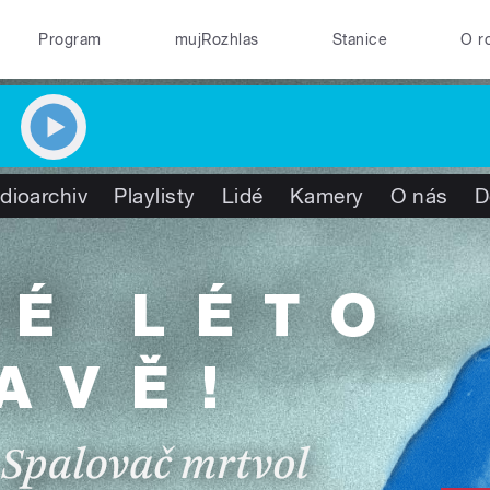
Program
mujRozhlas
Stanice
O r
dioarchiv
Playlisty
Lidé
Kamery
O nás
D