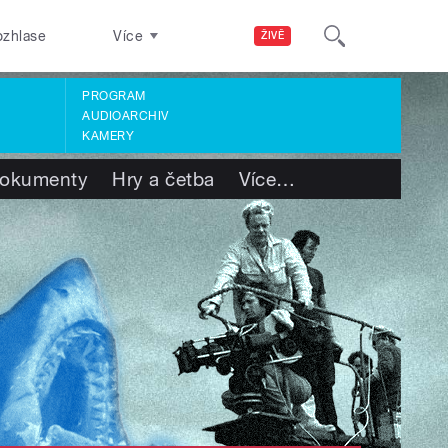
ozhlase
Více
ŽIVĚ
PROGRAM
AUDIOARCHIV
KAMERY
okumenty
Hry a četba
Více
…