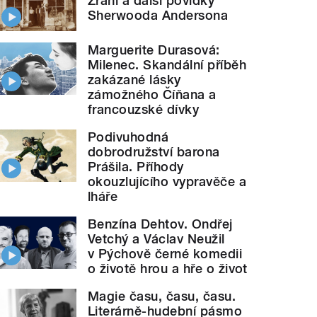
Zrání a další povídky
Sherwooda Andersona
Marguerite Durasová:
Milenec. Skandální příběh
zakázané lásky
zámožného Číňana a
francouzské dívky
Podivuhodná
dobrodružství barona
Prášila. Příhody
okouzlujícího vypravěče a
lháře
Benzína Dehtov. Ondřej
Vetchý a Václav Neužil
v Pýchově černé komedii
o životě hrou a hře o život
Magie času, času, času.
Literárně-hudební pásmo