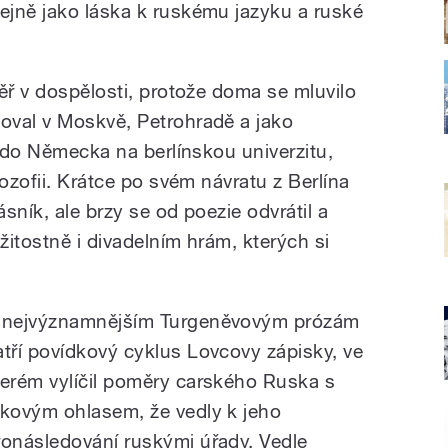
tejně jako láska k ruskému jazyku a ruské
ěř v dospělosti, protože doma se mluvilo
oval v Moskvě, Petrohradě a jako
y do Německa na berlínskou univerzitu,
lozofii. Krátce po svém návratu z Berlína
sník, ale brzy se od poezie odvrátil a
žitostně i divadelním hrám, kterých si
 nejvýznamnějším Turgeněvovým prózám
atří povídkový cyklus Lovcovy zápisky, ve
terém vylíčil poměry carského Ruska s
akovým ohlasem, že vedly k jeho
ronásledování ruskými úřady. Vedle