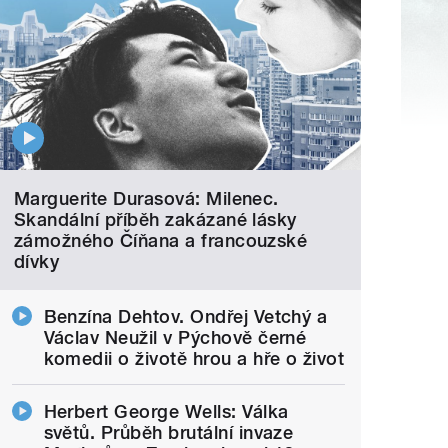
Marguerite Durasová: Milenec.
Skandální příběh zakázané lásky
zámožného Číňana a francouzské
dívky
Benzína Dehtov. Ondřej Vetchý a
Václav Neužil v Pýchově černé
komedii o životě hrou a hře o život
Herbert George Wells: Válka
světů. Průběh brutální invaze