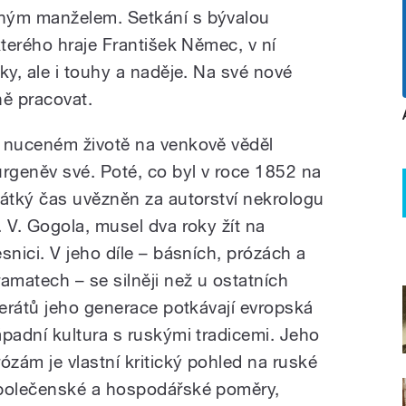
ým manželem. Setkání s bývalou
terého hraje František Němec, v ní
y, ale i touhy a naděje. Na své nové
ě pracovat.
 nuceném životě na venkově věděl
urgeněv své. Poté, co byl v roce 1852 na
rátký čas uvězněn za autorství nekrologu
. V. Gogola, musel dva roky žít na
esnici. V jeho díle – básních, prózách a
ramatech – se silněji než u ostatních
iterátů jeho generace potkávají evropská
ápadní kultura s ruskými tradicemi. Jeho
rózám je vlastní kritický pohled na ruské
polečenské a hospodářské poměry,