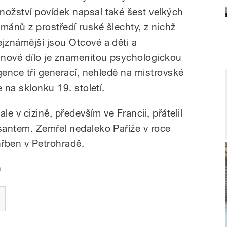
nožství povídek napsal také šest velkých
ománů z prostředí ruské šlechty, z nichž
ejznámější jsou Otcové a děti a
ánové dílo je znamenitou psychologickou
gence tří generací, nehledě na mistrovské
 na sklonku 19. století.
le v cizině, především ve Francii, přátelil
santem. Zemřel nedaleko Paříže v roce
hřben v Petrohradě.
a