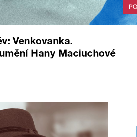
ěv: Venkovanka.
é umění Hany Maciuchové