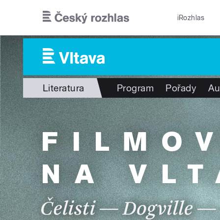
Přejít k hlavnímu obsahu
iRozhlas
Literatura
Program
Pořady
Au