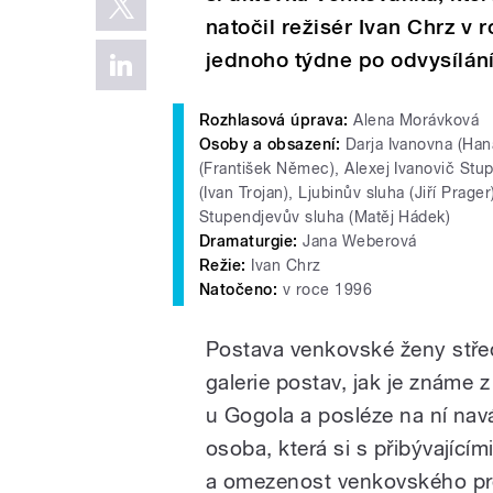
natočil režisér Ivan Chrz v 
jednoho týdne po odvysílání
Rozhlasová úprava:
Alena Morávková
Osoby a obsazení:
Darja Ivanovna (Hana
(František Němec), Alexej Ivanovič Stup
(Ivan Trojan), Ljubinův sluha (Jiří Prage
Stupendjevův sluha (Matěj Hádek)
Dramaturgie:
Jana Weberová
Režie:
Ivan Chrz
Natočeno:
v roce 1996
Postava venkovské ženy střed
galerie postav, jak je známe 
u Gogola a posléze na ní nav
osoba, která si s přibývajícím
a omezenost venkovského pros