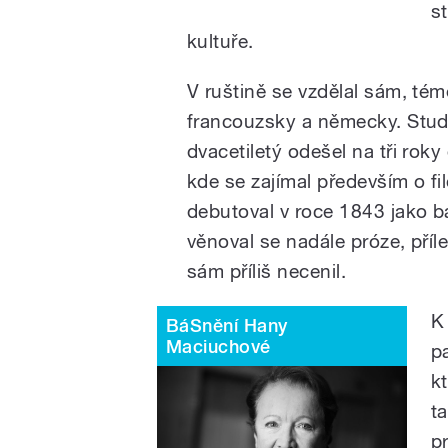
s
kultuře.
V ruštině se vzdělal sám, tém
francouzsky a německy. Stud
dvacetiletý odešel na tři rok
kde se zajímal především o fi
debutoval v roce 1843 jako bá
věnoval se nadále próze, příle
sám příliš necenil.
K
BáSnění Hany
Maciuchové
p
k
t
p