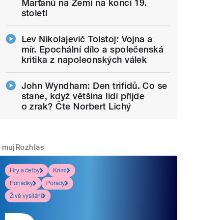
Marťanů na Zemi na konci 19.
století
Lev Nikolajevič Tolstoj: Vojna a
mír. Epochální dílo a společenská
kritika z napoleonských válek
John Wyndham: Den trifidů. Co se
stane, když většina lidí přijde
o zrak? Čte Norbert Lichý
mujRozhlas
Hry a četby
Krimi
Pohádky
Pořady
Živé vysílání