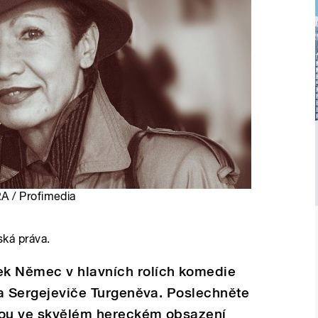
A / Profimedia
ská práva.
ek Němec v hlavních rolích komedie
ana Sergejeviče Turgeněva. Poslechněte
rou ve skvělém hereckém obsazení