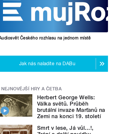
Audiosvět Českého rozhlasu na jednom místě
Jak nás naladíte na DABu
NEJNOVĚJŠÍ HRY A ČETBA
Herbert George Wells:
Válka světů. Průběh
brutální invaze Marťanů na
Zemi na konci 19. století
Smrt v lese, Já vůl…!,