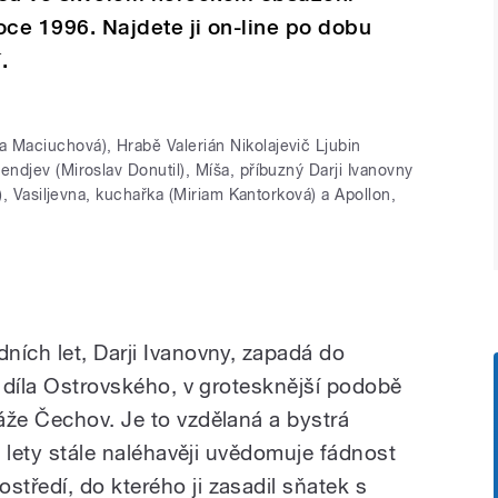
roce 1996. Najdete ji on-line po dobu
.
 Maciuchová), Hrabě Valerián Nikolajevič Ljubin
endjev (Miroslav Donutil), Míša, příbuzný Darji Ivanovny
r), Vasiljevna, kuchařka (Miriam Kantorková) a Apollon,
ních let, Darji Ivanovny, zapadá do
z díla Ostrovského, v grotesknější podobě
áže Čechov. Je to vzdělaná a bystrá
i lety stále naléhavěji uvědomuje fádnost
tředí, do kterého ji zasadil sňatek s