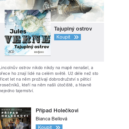
Tajuplný ostrov
Koupit
Lincolnův ostrov nikdo nikdy na mapě nenašel, a
přece ho znají lidé na celém světě. Už déle než sto
třicet let na něm prožívají dobrodružství s pěticí
trosečníků, kteří na něm našli útočiště, a hlavně
nejedno tajemství.
Případ Holečkovi
Bianca Bellová
Koupit