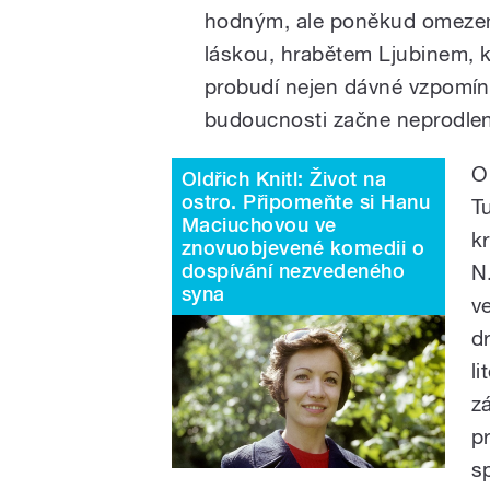
hodným, ale poněkud omezen
láskou, hrabětem Ljubinem, k
probudí nejen dávné vzpomínk
budoucnosti začne neprodlen
O
Oldřich Knitl: Život na
ostro. Připomeňte si Hanu
T
Maciuchovou ve
k
znovuobjevené komedii o
dospívání nezvedeného
N
syna
v
d
l
z
p
s