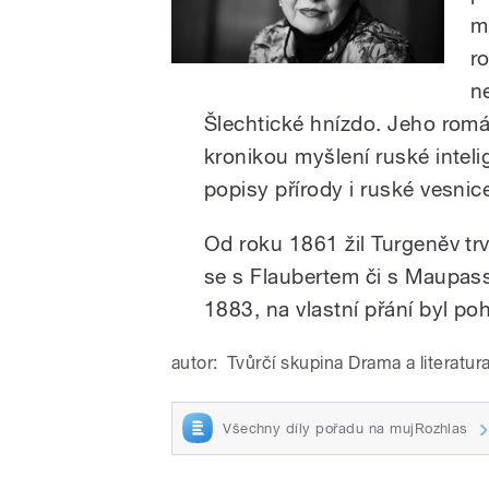
m
r
n
Šlechtické hnízdo. Jeho rom
kronikou myšlení ruské inteli
popisy přírody i ruské vesnice
Od roku 1861 žil Turgeněv trva
se s Flaubertem či s Maupas
1883, na vlastní přání byl po
autor:
Tvůrčí skupina Drama a literatur
Všechny díly pořadu na mujRozhlas