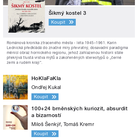
Šikmý kostel 3
Koupit
Románová kronika ztraceného města - léta 1945–1961. Karin
Lednická předkládá do značné míry převratný, dosavadní paradigma
měnící obraz hornického regionu, jehož zahlazenou historii stále
překrývá tlustá vrstva mýtů a zakořeněných stereotypů o „černé
zemi a rudém kraji“.
HoKlaFaKla
Ondřej Kukal
Koupit
100+24 brněnských kuriozit, absurdit
a bizarností
Miloš Šenkýř, Tomáš Kremr
Koupit