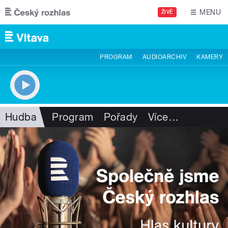
Přejít k hlavnímu obsahu
MENU
ŽIVĚ
PROGRAM
AUDIOARCHIV
KAMERY
Hudba
Program
Pořady
Více
…