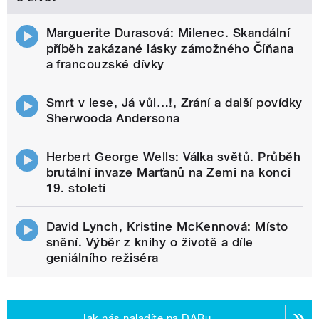
Marguerite Durasová: Milenec. Skandální
příběh zakázané lásky zámožného Číňana
a francouzské dívky
Smrt v lese, Já vůl…!, Zrání a další povídky
Sherwooda Andersona
Herbert George Wells: Válka světů. Průběh
brutální invaze Marťanů na Zemi na konci
19. století
David Lynch, Kristine McKennová: Místo
snění. Výběr z knihy o životě a díle
geniálního režiséra
Jak nás naladíte na DABu