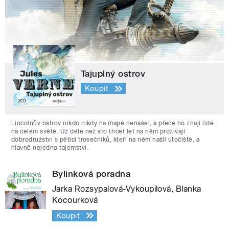
Tajuplný ostrov
Koupit
Lincolnův ostrov nikdo nikdy na mapě nenašel, a přece ho znají lidé
na celém světě. Už déle než sto třicet let na něm prožívají
dobrodružství s pěticí trosečníků, kteří na něm našli útočiště, a
hlavně nejedno tajemství.
Bylinková poradna
Jarka Rozsypalová-Vykoupilová, Blanka
Kocourková
Koupit