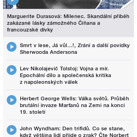
Marguerite Durasová: Milenec. Skandální příběh
zakázané lásky zámožného Číňana a
francouzské dívky
Smrt v lese, Já vůl…!, Zrání a další povídky
Sherwooda Andersona
Lev Nikolajevič Tolstoj: Vojna a mír.
Epochální dílo a společenská kritika
z napoleonských válek
Herbert George Wells: Válka světů. Průběh
brutální invaze Marťanů na Zemi na konci
19. století
John Wyndham: Den trifidů. Co se stane,
když většina lidí přijde o zrak? Čte Norbert