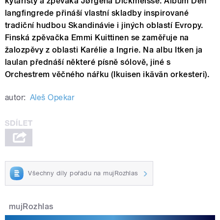
kytaristy a zpěváka Jørgena Dickmeisse. Album Den
langfingrede přináší vlastní skladby inspirované
tradiční hudbou Skandinávie i jiných oblastí Evropy.
Finská zpěvačka Emmi Kuittinen se zaměřuje na
žalozpěvy z oblasti Karélie a Ingrie. Na albu Itken ja
laulan přednáší některé písně sólově, jiné s
Orchestrem věčného nářku (Ikuisen ikävän orkesteri).
autor:
Aleš Opekar
Všechny díly pořadu na mujRozhlas
mujRozhlas