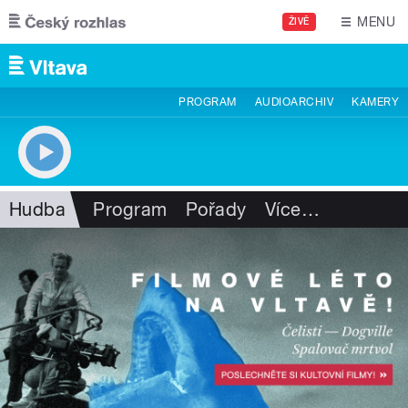
Přejít k hlavnímu obsahu
MENU
ŽIVĚ
PROGRAM
AUDIOARCHIV
KAMERY
Hudba
Program
Pořady
Více
…