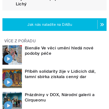
Lichý
Jak nás naladíte na DABu
VÍCE Z POŘADU
Bienále Ve věci umění hledá nové
podoby péče
Příběh solidarity žije v Lidicích dál,
tamní sbírka získala cenný dar
Prázdniny v DOX, Národní galerii a
Cirqueonu