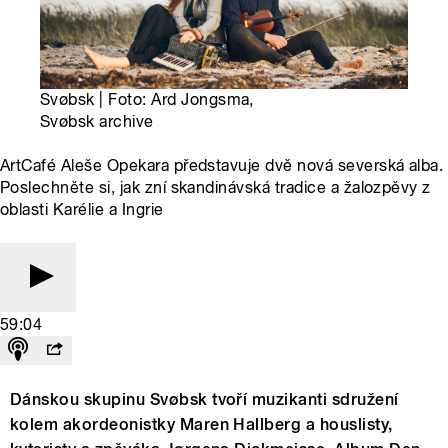
Svøbsk | Foto: Ard Jongsma,
Svøbsk archive
ArtCafé Aleše Opekara představuje dvě nová severská alba.
Poslechněte si, jak zní skandinávská tradice a žalozpěvy z
oblasti Karélie a Ingrie
59:04
Dánskou skupinu Svøbsk tvoří muzikanti sdružení
kolem akordeonistky Maren Hallberg a houslisty,