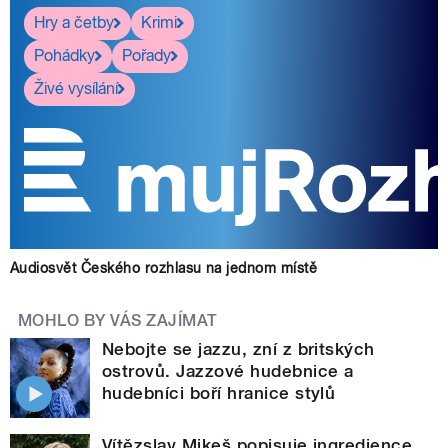
Hry a četby
Krimi
Pohádky
Pořady
Živé vysílání
Audiosvět Českého rozhlasu na jednom místě
MOHLO BY VÁS ZAJÍMAT
Nebojte se jazzu, zní z britských
ostrovů. Jazzové hudebnice a
hudebníci boří hranice stylů
Vítězslav Mikeš popisuje ingredience