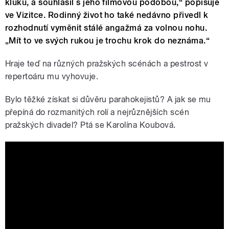
kluků, a souhlasil s jeho filmovou podobou,“ popisuje
ve Vizitce. Rodinný život ho také nedávno přivedl k
rozhodnutí vyměnit stálé angažmá za volnou nohu.
„Mít to ve svých rukou je trochu krok do neznáma.“
Hraje teď na různých pražských scénách a pestrost v
repertoáru mu vyhovuje.
Bylo těžké získat si důvěru parahokejistů? A jak se mu
přepíná do rozmanitých rolí a nejrůznějších scén
pražských divadel? Ptá se Karolína Koubová.
Neporazitelní (2025) HD trailer
#parahokej #IvanTrojan #HynekCerman