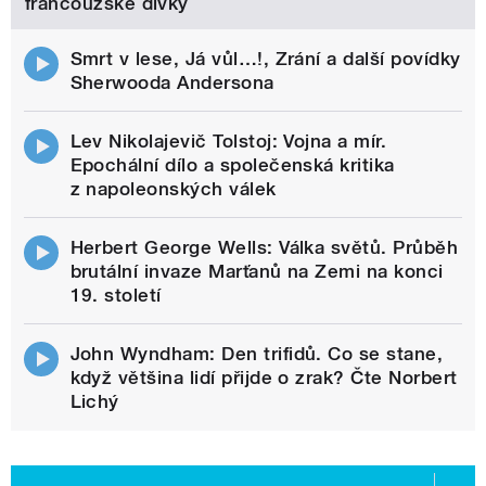
francouzské dívky
Smrt v lese, Já vůl…!, Zrání a další povídky
Sherwooda Andersona
Lev Nikolajevič Tolstoj: Vojna a mír.
Epochální dílo a společenská kritika
z napoleonských válek
Herbert George Wells: Válka světů. Průběh
brutální invaze Marťanů na Zemi na konci
19. století
John Wyndham: Den trifidů. Co se stane,
když většina lidí přijde o zrak? Čte Norbert
Lichý