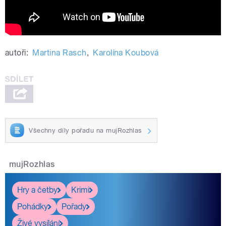
autoři:
Martina Rasch
,
Karolína Koubová
Všechny díly pořadu na mujRozhlas
mujRozhlas
Hry a četby
Krimi
Pohádky
Pořady
Živé vysílání