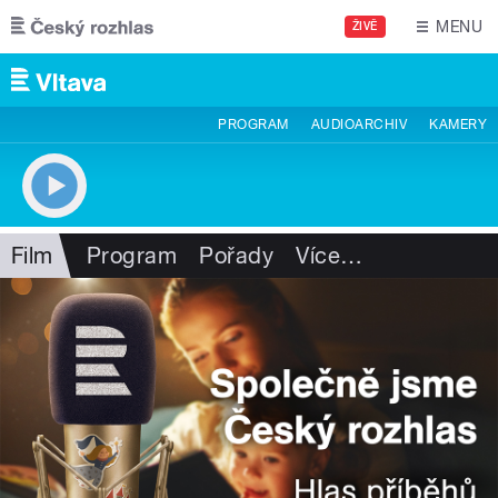
Přejít k hlavnímu obsahu
MENU
ŽIVĚ
PROGRAM
AUDIOARCHIV
KAMERY
Film
Program
Pořady
Více
…