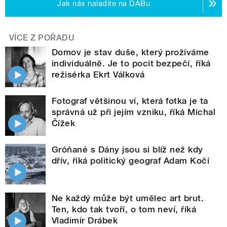
Jak nás naladíte na DABu
VÍCE Z POŘADU
Domov je stav duše, který prožíváme
individuálně. Je to pocit bezpečí, říká
režisérka Ekrt Válková
Fotograf většinou ví, která fotka je ta
správná už při jejím vzniku, říká Michal
Čížek
Gróňané s Dány jsou si blíž než kdy
dřív, říká politický geograf Adam Kočí
Ne každý může být umělec art brut.
Ten, kdo tak tvoří, o tom neví, říká
Vladimír Drábek