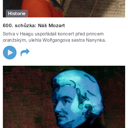
Historie
600. schůzka: Náš Mozart
Sotva v Haagu uspořádali koncert před princem
oranžským, ulehla Wolfgangova sestra Nanynka.