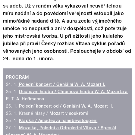
skladeb. Už v raném věku vykazoval neuvěřitelnou
míru nadání a do povědomí veřejnosti vstoupil jako
mimořádně nadané dítě. A aura zcela výjimečného
umělce ho neopustila ani v dospělosti, což potvrzuje
jeho mistrovská tvorba. U příležitosti jeho kulatého
jubilea připravil Český rozhlas Vltava cyklus pořadů
věnovaných jeho osobnosti. Poslouchejte v období od
24. ledna do 1. února.
PROGRAM
24. 1.
Polední koncert /
Geniální W. A. Mozart I.
25. 1.
Duchovní hudba /
Chrámová hudba W. A. Mozarta a
E. T. A. Hoffmanna
25. 1.
Polední koncert od /
Geniální W. A. Mozart II.
25. 1. Krásné hlasy /
Mozart v soukromí
25. 1.
Klapka /
Amadeovo nanebevstoupení
27. 1.
Mozaika, Polední a Odpolední Vltava /
Speciál