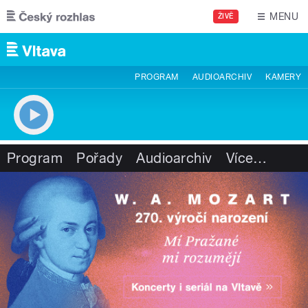
Přejít k hlavnímu obsahu
MENU
ŽIVĚ
PROGRAM
AUDIOARCHIV
KAMERY
Program
Pořady
Audioarchiv
Více
…