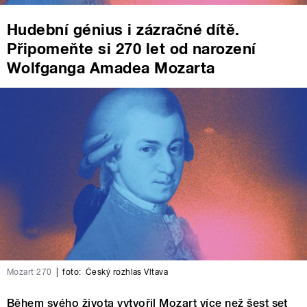
Hudební génius i zázračné dítě.
Připomeňte si 270 let od narození
Wolfganga Amadea Mozarta
Mozart 270
|
foto:
Český rozhlas Vltava
Během svého života vytvořil Mozart více než šest set