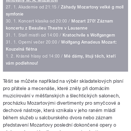
věnovaný W. A. Mozartovi
27. 1. Akademie od 21:15 /
Záhady Mozartovy velké g moll
symfonie
30. 1. Koncert klasika od 20:00 /
Mozart 270! Záznam
koncertu z Beaulieu Theatre v Lausanne
31. 1. Staří mistři od 14:00 /
Kratochvíle s Wolfgangem
31. 1. Operní večer 20:00 /
Wolfgang Amadeus Mozart:
Kouzelná flétna
1. 2. Krásné hlasy od 14:00 /
Mé dámy, lituji těch, kteří
vám podlehnou!
Těšit se můžete například na výběr skladatelových písní
pro přátele a mecenáše, které zněly při domácím
muzicírování v měšťanských a šlechtických salonech,
procházku Mozartovými divertimenty pro smyčcové a
dechové nástroje, která vznikala v jeho raném mládí
během služeb u salcburského dvora nebo záznam
představení Mozartovy poslední dokončené opery o