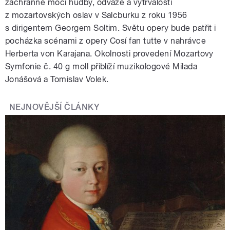
záchranné moci hudby, odvaze a vytrvalosti
z mozartovských oslav v Salcburku z roku 1956
s dirigentem Georgem Soltim. Světu opery bude patřit i
pocházka scénami z opery Cosí fan tutte v nahrávce
Herberta von Karajana. Okolnosti provedení Mozartovy
Symfonie č. 40 g moll přiblíží muzikologové Milada
Jonášová a Tomislav Volek.
NEJNOVĚJŠÍ ČLÁNKY