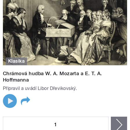
Klasika
Chrámová hudba W. A. Mozarta a E. T. A.
Hoffmanna
Připravil a uvádí Libor Dřevikovský.
STRÁNKY
1
n