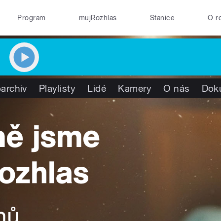
Program
mujRozhlas
Stanice
O r
archiv
Playlisty
Lidé
Kamery
O nás
Dok