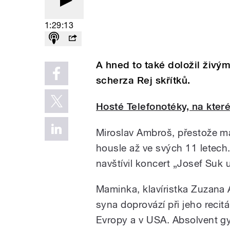
1:29:13
A hned to také doložil živý
scherza Rej skřítků.
Hosté Telefonotéky, na které
Miroslav Ambroš, přestože má
housle až ve svých 11 letech.
navštívil koncert „Josef Suk 
Maminka, klavíristka Zuzana
syna doprovází při jeho reci
Evropy a v USA. Absolvent gy