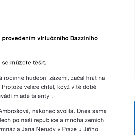
m provedením virtuózního Bazziniho
 se můžete těšit.
 rodinné hudební zázemí, začal hrát na
 Protože velice chtěl, když v té době
uvádí mladé talenty“.
 Ambrošová, nakonec svolila. Dnes sama
tálech po naší republice a mnoha zemích
mnázia Jana Nerudy v Praze u Jiřího