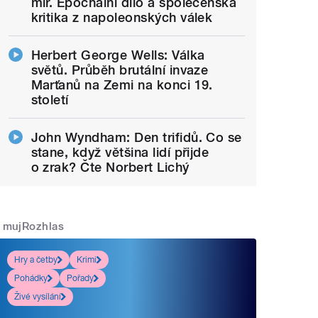
mír. Epochální dílo a společenská
kritika z napoleonských válek
Herbert George Wells: Válka
světů. Průběh brutální invaze
Marťanů na Zemi na konci 19.
století
John Wyndham: Den trifidů. Co se
stane, když většina lidí přijde
o zrak? Čte Norbert Lichý
mujRozhlas
Hry a četby
Krimi
Pohádky
Pořady
Živé vysílání