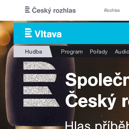
Přejít k hlavnímu obsahu
iRozhlas
Hudba
Program
Pořady
Audio