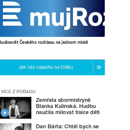
Audiosvět Českého rozhlasu na jednom místě
Jak nás naladíte na DABu
VÍCE Z POŘADU
Zemřela sbormistryně
Blanka Kulínská. Hudbu
naučila milovat tisíce dětí
Dan Bárta: Chtěl bych se