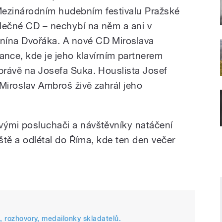
Mezinárodním hudebním festivalu Pražské
polečné CD – nechybí na něm a ani v
nína Dvořáka. A nové CD Miroslava
e, kde je jeho klavírním partnerem
 právě na Josefa Suka. Houslista Josef
Miroslav Ambroš živě zahrál jeho
vými posluchači a návštěvníky natáčení
tiště a odlétal do Říma, kde ten den večer
, rozhovory, medailonky skladatelů.