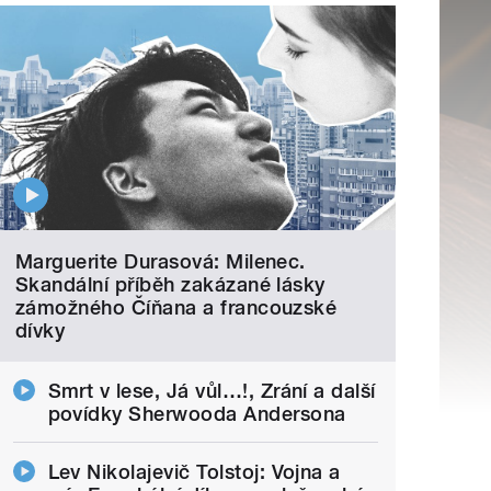
Marguerite Durasová: Milenec.
Skandální příběh zakázané lásky
zámožného Číňana a francouzské
dívky
Smrt v lese, Já vůl…!, Zrání a další
povídky Sherwooda Andersona
Lev Nikolajevič Tolstoj: Vojna a