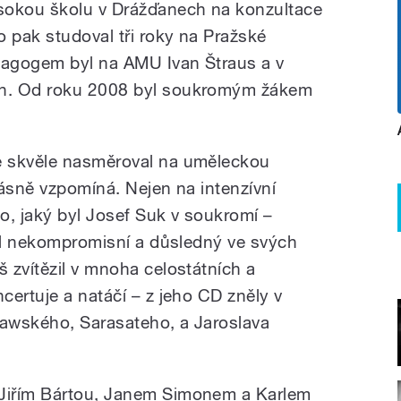
sokou školu v Drážďanech na konzultace
o pak studoval tři roky na Pražské
edagogem byl na AMU Ivan Štraus a v
n. Od roku 2008 byl soukromým žákem
e skvěle nasměroval na uměleckou
rásně vzpomíná. Nejen na intenzívní
to, jaký byl Josef Suk v soukromí –
tel nekompromisní a důsledný ve svých
 zvítězil v mnoha celostátních a
certuje a natáčí – z jeho CD zněly v
awského, Sarasateho, a Jaroslava
Jiřím Bártou, Janem Simonem a Karlem