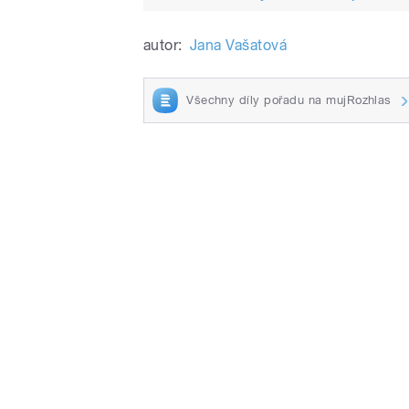
autor:
Jana Vašatová
Všechny díly pořadu na mujRozhlas