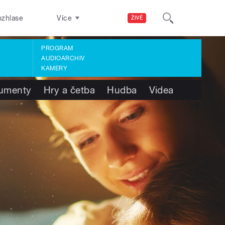
ozhlase
Více
ŽIVĚ
PROGRAM
AUDIOARCHIV
KAMERY
umenty
Hry a četba
Hudba
Videa