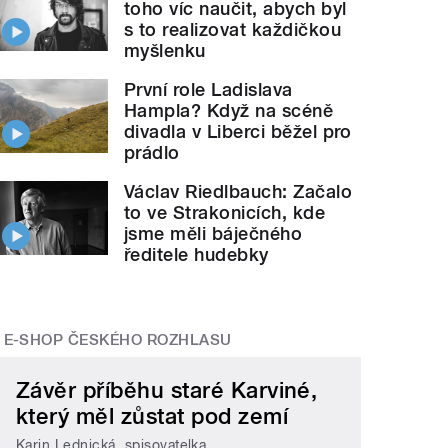
toho víc naučit, abych byl
s to realizovat každičkou
myšlenku
První role Ladislava
Hampla? Když na scéně
divadla v Liberci běžel pro
prádlo
Václav Riedlbauch: Začalo
to ve Strakonicích, kde
jsme měli báječného
ředitele hudebky
E-SHOP ČESKÉHO ROZHLASU
Závěr příběhu staré Karviné,
který měl zůstat pod zemí
Karin Lednická, spisovatelka