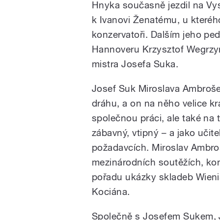
Hnyka současně jezdil na Vy
k Ivanovi Ženatému, u kteréh
konzervatoři. Dalším jeho p
Hannoveru Krzysztof Wegrzy
mistra Josefa Suka.
Josef Suk Miroslava Ambroš
dráhu, a on na něho velice k
společnou práci, ale také na 
zábavný, vtipný – a jako uči
požadavcích. Miroslav Ambroš
mezinárodních soutěžích, kon
pořadu ukázky skladeb Wieni
Kociána.
Společně s Josefem Sukem, 