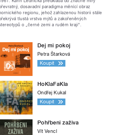
1961. Karin Lednická předkládá do značné míry
převratný, dosavadní paradigma měnící obraz
hornického regionu, jehož zahlazenou historii stále
překrývá tlustá vrstva mýtů a zakořeněných
stereotypů o „černé zemi a rudém kraji“.
Dej mi pokoj
Petra Štarková
Koupit
HoKlaFaKla
Ondřej Kukal
Koupit
Pohřbeni zaživa
Vít Vencl