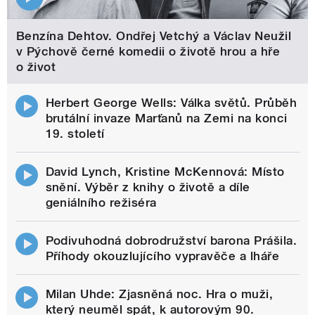
Benzína Dehtov. Ondřej Vetchý a Václav Neužil
v Pýchově černé komedii o životě hrou a hře
o život
Herbert George Wells: Válka světů. Průběh
brutální invaze Marťanů na Zemi na konci
19. století
David Lynch, Kristine McKennová: Místo
snění. Výběr z knihy o životě a díle
geniálního režiséra
Podivuhodná dobrodružství barona Prášila.
Příhody okouzlujícího vypravěče a lháře
Milan Uhde: Zjasněná noc. Hra o muži,
který neuměl spát, k autorovým 90.