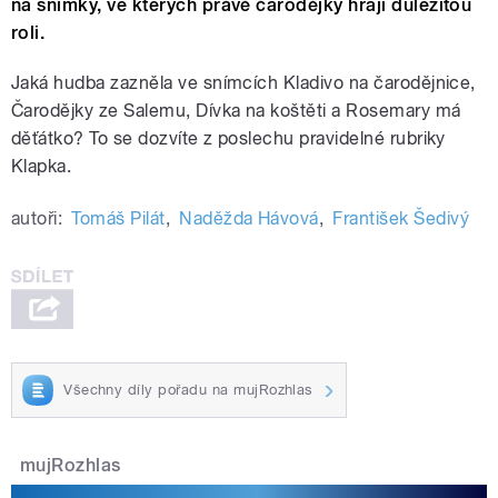
na snímky, ve kterých právě čarodějky hrají důležitou
roli.
Jaká hudba zazněla ve snímcích Kladivo na čarodějnice,
Čarodějky ze Salemu, Dívka na koštěti a Rosemary má
děťátko? To se dozvíte z poslechu pravidelné rubriky
Klapka.
autoři:
Tomáš Pilát
,
Naděžda Hávová
,
František Šedivý
Všechny díly pořadu na mujRozhlas
mujRozhlas