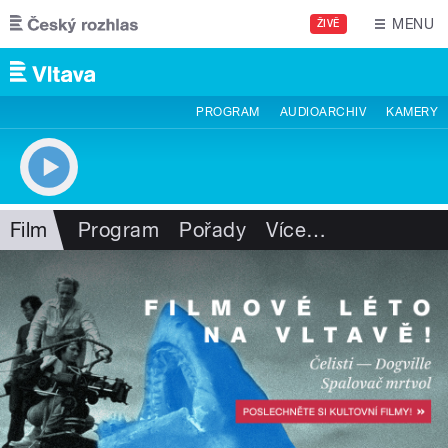
Přejít k hlavnímu obsahu
MENU
ŽIVĚ
PROGRAM
AUDIOARCHIV
KAMERY
Film
Program
Pořady
Více
…