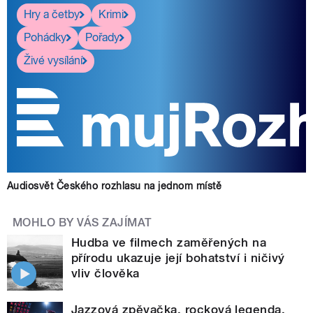
Hry a četby
Krimi
Pohádky
Pořady
Živé vysílání
Audiosvět Českého rozhlasu na jednom místě
MOHLO BY VÁS ZAJÍMAT
Hudba ve filmech zaměřených na
přírodu ukazuje její bohatství i ničivý
vliv člověka
Jazzová zpěvačka, rocková legenda,