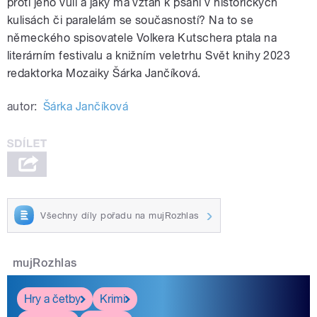
proti jeho vůli a jaký má vztah k psaní v historických
kulisách či paralelám se současností? Na to se
německého spisovatele Volkera Kutschera ptala na
literárním festivalu a knižním veletrhu Svět knihy 2023
redaktorka Mozaiky Šárka Jančíková.
autor:
Šárka Jančíková
Všechny díly pořadu na mujRozhlas
mujRozhlas
Hry a četby
Krimi