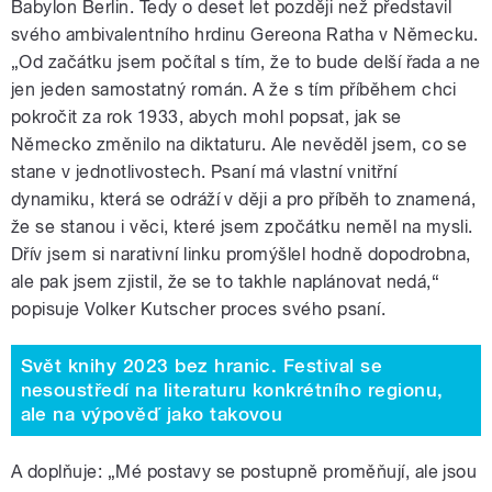
Babylon Berlin. Tedy o deset let později než představil
svého ambivalentního hrdinu Gereona Ratha v Německu.
„Od začátku jsem počítal s tím, že to bude delší řada a ne
jen jeden samostatný román. A že s tím příběhem chci
pokročit za rok 1933, abych mohl popsat, jak se
Německo změnilo na diktaturu. Ale nevěděl jsem, co se
stane v jednotlivostech. Psaní má vlastní vnitřní
dynamiku, která se odráží v ději a pro příběh to znamená,
že se stanou i věci, které jsem zpočátku neměl na mysli.
Dřív jsem si narativní linku promýšlel hodně dopodrobna,
ale pak jsem zjistil, že se to takhle naplánovat nedá,“
popisuje Volker Kutscher proces svého psaní.
Svět knihy 2023 bez hranic. Festival se
nesoustředí na literaturu konkrétního regionu,
ale na výpověď jako takovou
A doplňuje: „Mé postavy se postupně proměňují, ale jsou