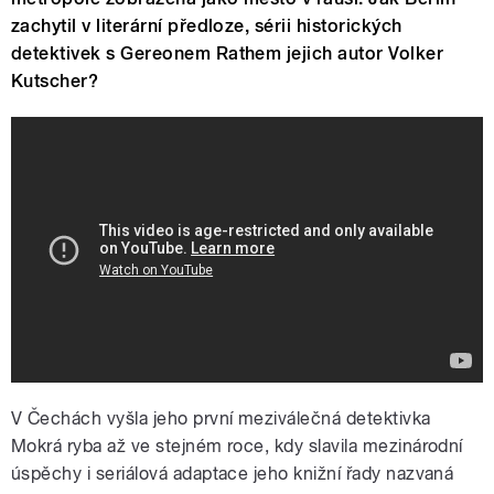
zachytil v literární předloze, sérii historických
detektivek s Gereonem Rathem jejich autor Volker
Kutscher?
BABYLON BERLIN | OFFICIAL TRAILER
| ENGLISH SUBS | LUMIÈRE SERIES
V Čechách vyšla jeho první meziválečná detektivka
Mokrá ryba až ve stejném roce, kdy slavila mezinárodní
úspěchy i seriálová adaptace jeho knižní řady nazvaná