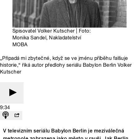
Spisovatel Volker Kutscher | Foto:
Monika Sandel, Nakladatelství
MOBA
„Připadá mi zbytečné, když se ve jménu příběhu falšuje
historie,“ říká autor předlohy seriálu Babylon Berlin Volker
Kutscher
9:34
V televizním seriálu Babylon Berlin je meziválečná
metropole zobrazena jako město v rauši. Jak Berlín