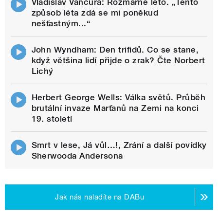
Vladislav Vančura: Rozmarné léto. „Tento
způsob léta zdá se mi poněkud
nešťastným...“
John Wyndham: Den trifidů. Co se stane,
když většina lidí přijde o zrak? Čte Norbert
Lichý
Herbert George Wells: Válka světů. Průběh
brutální invaze Marťanů na Zemi na konci
19. století
Smrt v lese, Já vůl…!, Zrání a další povídky
Sherwooda Andersona
Jak nás naladíte na DABu