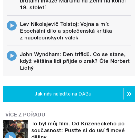
brutální invaze Marťanů na Zemi na konci
19. století
Lev Nikolajevič Tolstoj: Vojna a mír.
Epochální dílo a společenská kritika
z napoleonských válek
John Wyndham: Den trifidů. Co se stane,
když většina lidí přijde o zrak? Čte Norbert
Lichý
Jak nás naladíte na DABu
VÍCE Z POŘADU
To byl můj film. Od Kříženeckého po
současnost: Pusťte si do uší filmové
dějiny