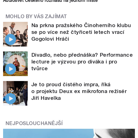
Audiosvět Českého rozhlasu na jednom místě
MOHLO BY VÁS ZAJÍMAT
Na prkna pražského Činoherního klubu
se po více než čtyřiceti letech vrací
Gogolovi Hráči
Divadlo, nebo přednáška? Performance
lecture je výzvou pro diváka i pro
tvůrce
Je to proud čistého impra, říká
o projektu Deux ex mikrofona režisér
Jiří Havelka
NEJPOSLOUCHANĚJŠÍ