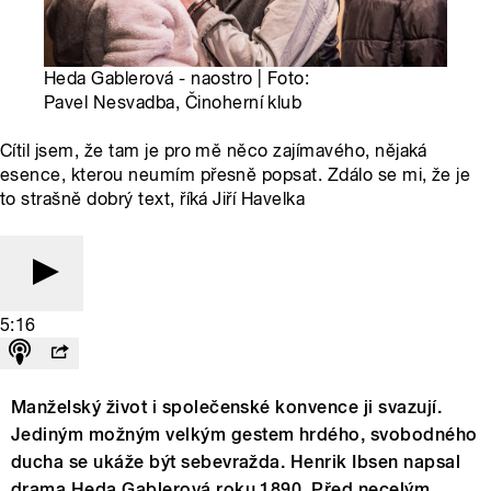
Heda Gablerová - naostro | Foto:
Pavel Nesvadba, Činoherní klub
Cítil jsem, že tam je pro mě něco zajímavého, nějaká
esence, kterou neumím přesně popsat. Zdálo se mi, že je
to strašně dobrý text, říká Jiří Havelka
5:16
Manželsk
ý
život i společensk
é
konvence ji svazuj
í
.
Jedin
ý
m možn
ý
m velk
ý
m gestem hrd
é
ho, svobodn
é
ho
ducha se uk
á
že b
ý
t sebevražda. Henrik Ibsen napsal
drama Heda Gablerov
á
roku 1890. Před necel
ý
m