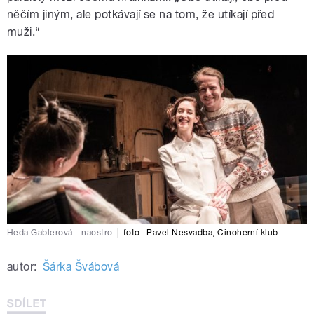
něčím jiným, ale potkávají se na tom, že utíkají před
muži.“
Heda Gablerová - naostro
|
foto:
Pavel Nesvadba
,
Činoherní klub
autor:
Šárka Švábová