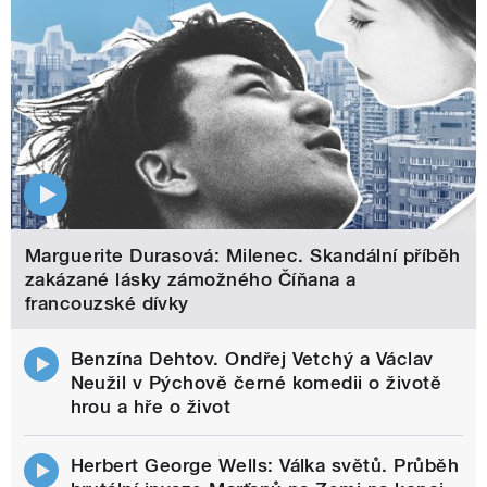
Marguerite Durasová: Milenec. Skandální příběh
zakázané lásky zámožného Číňana a
francouzské dívky
Benzína Dehtov. Ondřej Vetchý a Václav
Neužil v Pýchově černé komedii o životě
hrou a hře o život
Herbert George Wells: Válka světů. Průběh