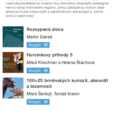
Lednická předkládá do značné míry převratný, dosavadní paradigma
měnící obraz hornického regionu, jehož zahlazenou historii stále
překrývá tlustá vrstva mýtů a zakořeněných stereotypů o „černé
zemi a rudém kraji“.
Rozsypaná slova
Martin Daneš
Koupit
Hurvínkovy příhody 5
Miloš Kirschner a Helena Štáchová
Koupit
100+25 brněnských kuriozit, absurdit
a bizarností
Miloš Šenkýř, Tomáš Kremr
Koupit