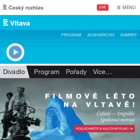
Přejít k hlavnímu obsahu
MENU
ŽIVĚ
PROGRAM
AUDIOARCHIV
KAMERY
Divadlo
Program
Pořady
Více
…