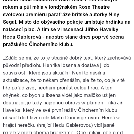
rokem a půl měla v lond
ý
nsk
é
m Rose Theatre
světovou premi
é
ru parafr
á
ze britsk
é
autorky Niny
Segal. M
í
sto do ob
ý
vac
í
ho pokoje um
í
sťuje hrdinku na
nat
á
čec
í
plac. A t
í
m se v inscenaci Jiřího Havelky
Heda Gablerová - naostro stane dnes poprv
é
sc
é
na
pražsk
é
ho Činohern
í
ho klubu.
„
Zdálo se mi, že to je strašně dobrý text, který zachovává
původní předlohu Henrika Ibsena a dostává ji do
souvislostí, které jsou aktuální. Není to násilná
aktualizace, že to někam přenáším, ale že to, co je v té
hře pořád živé, nechám prorůst celou hrou. A ten
ohýnek, co bych u Ibsena viděl jako maličko už jen
doutnající, je tady najednou obrovský plamen,“ říká Jiří
Havelka,
kter
ý
ve sv
é
prvn
í
režii v Činohern
í
m klubu
obsadil do hlavní role Martu Dancingerovou. Herečka
hrající herečku (hrající Hedu Gablerovou) vidí jasné
paralely mezi oběma hrdinkami:
„Obě utíkají, obě před