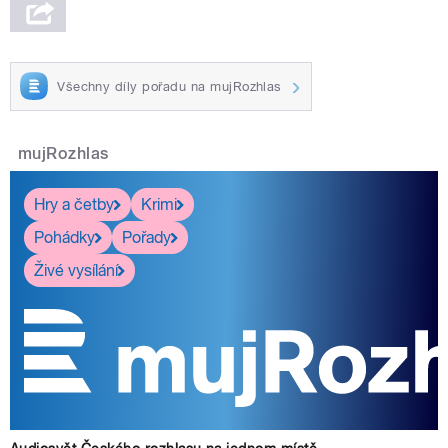
Všechny díly pořadu na mujRozhlas
mujRozhlas
Hry a četby
Krimi
Pohádky
Pořady
Živé vysílání