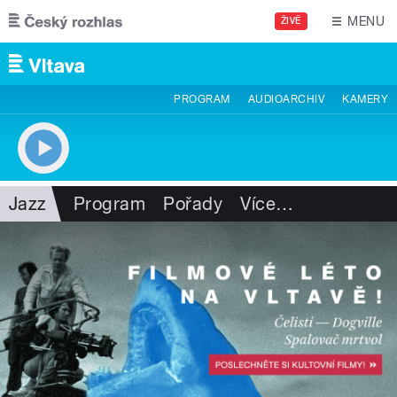
Přejít k hlavnímu obsahu
MENU
ŽIVĚ
PROGRAM
AUDIOARCHIV
KAMERY
Jazz
Program
Pořady
Více
…