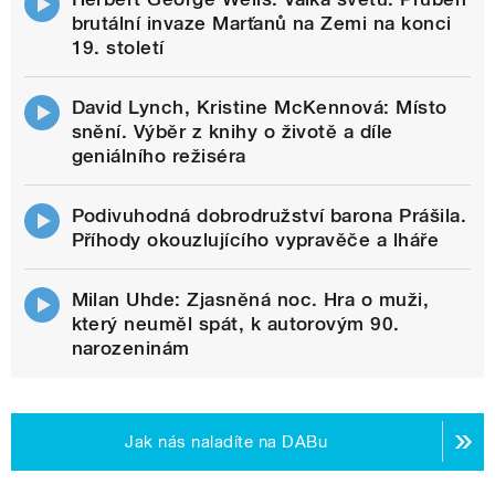
brutální invaze Marťanů na Zemi na konci
19. století
David Lynch, Kristine McKennová: Místo
snění. Výběr z knihy o životě a díle
geniálního režiséra
Podivuhodná dobrodružství barona Prášila.
Příhody okouzlujícího vypravěče a lháře
Milan Uhde: Zjasněná noc. Hra o muži,
který neuměl spát, k autorovým 90.
narozeninám
Jak nás naladíte na DABu