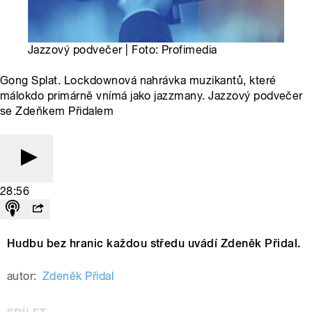
Jazzový podvečer | Foto: Profimedia
Gong Splat. Lockdownová nahrávka muzikantů, které
málokdo primárně vnímá jako jazzmany. Jazzový podvečer
se Zdeňkem Přidalem
28:56
Hudbu bez hranic každou středu uvádí Zdeněk Přidal.
autor:
Zdeněk Přidal