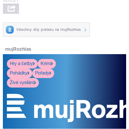
Všechny díly pořadu na mujRozhlas
mujRozhlas
Hry a četby
Krimi
Pohádky
Pořady
Živé vysílání