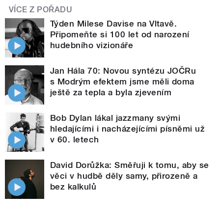
VÍCE Z POŘADU
Týden Milese Davise na Vltavě.
Připomeňte si 100 let od narození
hudebního vizionáře
Jan Hála 70: Novou syntézu JOČRu
s Modrým efektem jsme měli doma
ještě za tepla a byla zjevením
Bob Dylan lákal jazzmany svými
hledajícími i nacházejícími písněmi už
v 60. letech
David Dorůžka: Směřuji k tomu, aby se
věci v hudbě děly samy, přirozeně a
bez kalkulů