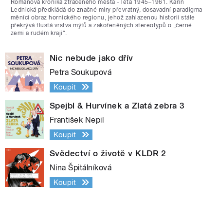
Románová kronika ztraceného města - léta 1945–1961. Karin
Lednická předkládá do značné míry převratný, dosavadní paradigma
měnící obraz hornického regionu, jehož zahlazenou historii stále
překrývá tlustá vrstva mýtů a zakořeněných stereotypů o „černé
zemi a rudém kraji“.
Nic nebude jako dřív
Petra Soukupová
Koupit
Spejbl & Hurvínek a Zlatá zebra 3
František Nepil
Koupit
Svědectví o životě v KLDR 2
Nina Špitálníková
Koupit