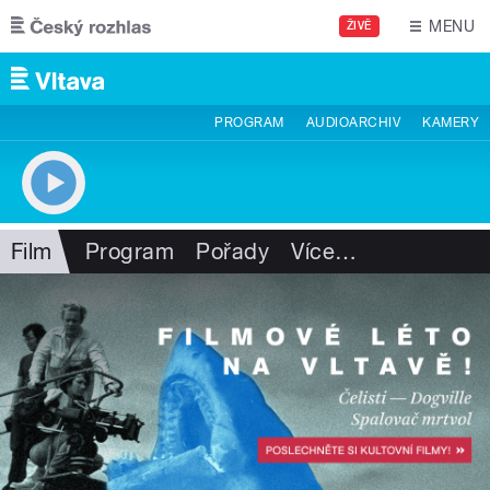
Přejít k hlavnímu obsahu
MENU
ŽIVĚ
PROGRAM
AUDIOARCHIV
KAMERY
Film
Program
Pořady
Více
…