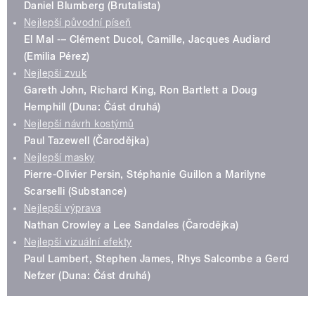
Daniel Blumberg (Brutalista)
Nejlepší původní píseň
El Mal -– Clément Ducol, Camille, Jacques Audiard
(Emilia Pérez)
Nejlepší zvuk
Gareth John, Richard King, Ron Bartlett a Doug
Hemphill (Duna: Část druhá)
Nejlepší návrh kostýmů
Paul Tazewell (Čarodějka)
Nejlepší masky
Pierre-Olivier Persin, Stéphanie Guillon a Marilyne
Scarselli (Substance)
Nejlepší výprava
Nathan Crowley a Lee Sandales (Čarodějka)
Nejlepší vizuální efekty
Paul Lambert, Stephen James, Rhys Salcombe a Gerd
Nefzer (Duna: Část druhá)