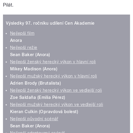
Pilát.
Výsledky 97. ročníku udílení Cen Akademie
Nejlepší film
Anora
Nejlepší režie
Sean Baker (Anora)
Nejlepší ženský herecký výkon v hlavní roli
Mikey Madison (Anora)
Nejlepší mužský herecký výkon v hlavní roli
Adrien Brody (Brutalista)
Nejlepší ženský herecký výkon ve vedlejší roli
Zoe Saldaña (Emilia Pérez)
Nejlepší mužský herecký výkon ve vedlejší roli
Kieran Culkin (Opravdová bolest)
Nejlepší původní scénář
Sean Baker (Anora)