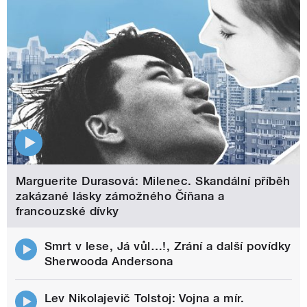
Marguerite Durasová: Milenec. Skandální příběh
zakázané lásky zámožného Číňana a
francouzské dívky
Smrt v lese, Já vůl…!, Zrání a další povídky
Sherwooda Andersona
Lev Nikolajevič Tolstoj: Vojna a mír.