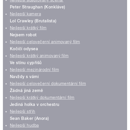
Nejlepší adaptovaný scénář
Peter Straughan (Konkláve)
Nejlepší kamera
Lol Crawley (Brutalista)
Nejlepší krátký film
Nejsem robot
Nejlepší celovečerní animovaný film
Kočičí odysea
Nejlepší krátký animovaný film
Ve stínu cypřišů
Nejlepší mezinárodní film
Navždy s vámi
Nejlepší celovečerní dokumentární film
Žádná jiná země
Nejlepší krátký dokumentární film
Jediná holka v orchestru
Nejlepší střih
Sean Baker (Anora)
Nejlepší hudba