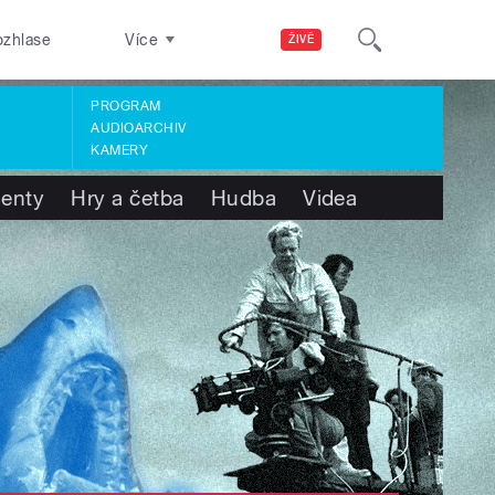
ozhlase
Více
ŽIVĚ
PROGRAM
AUDIOARCHIV
KAMERY
enty
Hry a četba
Hudba
Videa