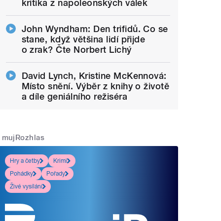
kritika z napoleonských válek
John Wyndham: Den trifidů. Co se
stane, když většina lidí přijde
o zrak? Čte Norbert Lichý
David Lynch, Kristine McKennová:
Místo snění. Výběr z knihy o životě
a díle geniálního režiséra
mujRozhlas
Hry a četby
Krimi
Pohádky
Pořady
Živé vysílání