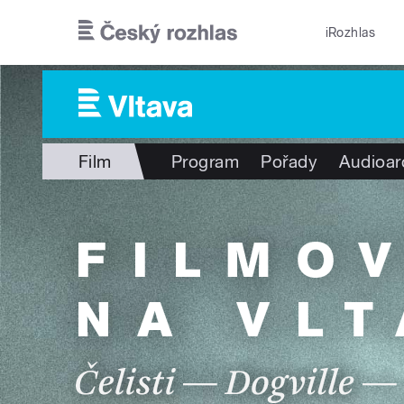
Přejít k hlavnímu obsahu
iRozhlas
Film
Program
Pořady
Audioar