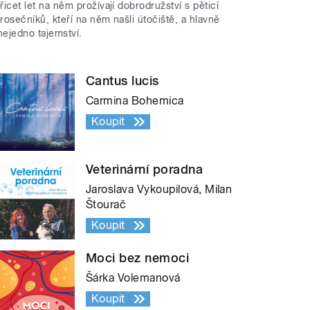
třicet let na něm prožívají dobrodružství s pěticí
trosečníků, kteří na něm našli útočiště, a hlavně
nejedno tajemství.
Cantus lucis
Carmina Bohemica
Koupit
Veterinární poradna
Jaroslava Vykoupilová, Milan
Štourač
Koupit
Moci bez nemoci
Šárka Volemanová
Koupit