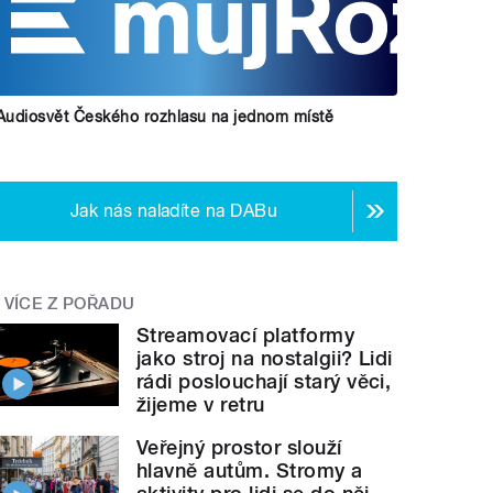
Audiosvět Českého rozhlasu na jednom místě
Jak nás naladíte na DABu
VÍCE Z POŘADU
Streamovací platformy
jako stroj na nostalgii? Lidi
rádi poslouchají starý věci,
žijeme v retru
Veřejný prostor slouží
hlavně autům. Stromy a