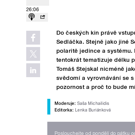
26:06
Do českých kin právě vstup
Sedláčka. Stejně jako jiné S
polaritě jedince a systému. 
tentokrát tematizuje délku 
Tomáš Stejskal nicméně jako
svědomí a vyrovnávání se s 
pozornost a proč to bude mí
Moderuje:
Saša Michailidis
Editorka:
Lenka Buriánková
Poslouchejte od pondělí do pátku 