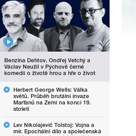
Benzína Dehtov. Ondřej Vetchý a
Václav Neužil v Pýchově černé
komedii o životě hrou a hře o život
Herbert George Wells: Válka
světů. Průběh brutální invaze
Marťanů na Zemi na konci 19.
století
Lev Nikolajevič Tolstoj: Vojna a
mír. Epochální dílo a společenská