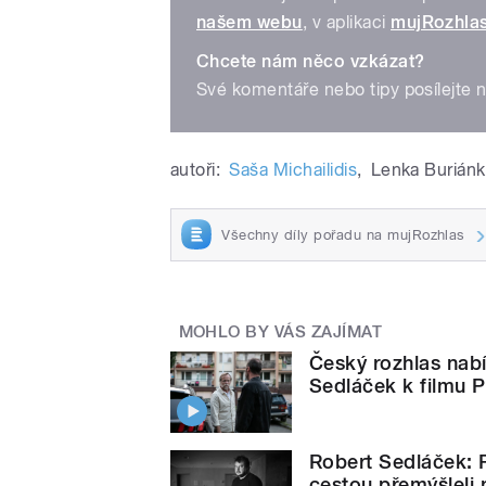
našem webu
, v aplikaci
mujRozhla
Chcete nám něco vzkázat?
Své komentáře nebo tipy posílejte 
autoři:
Saša Michailidis
,
Lenka Burián
Všechny díly pořadu na mujRozhlas
MOHLO BY VÁS ZAJÍMAT
Český rozhlas nabíz
Sedláček k filmu 
Robert Sedláček: P
cestou přemýšleli