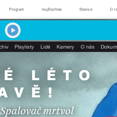
Program
mujRozhlas
Stanice
O r
chiv
Playlisty
Lidé
Kamery
O nás
Dokum