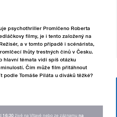
uje psychothriller Promlčeno Roberta
edláčkovy filmy, je i tento založený na
Režisér, a v tomto případě i scénárista,
promlčecí lhůty trestných činů v Česku.
 hlavní témata vidí spíš otázku
minulostí. Čím může film přitáhnout
t podle Tomáše Piláta u diváků těžké?
od
16:30
živě na Vltavě nebo ze záznamu
na