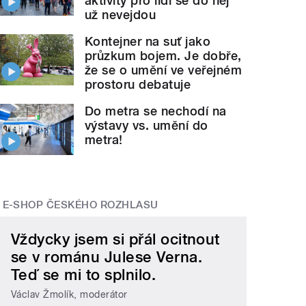
aktivity pro lidi se do něj
už nevejdou
Kontejner na suť jako
průzkum bojem. Je dobře,
že se o umění ve veřejném
prostoru debatuje
Do metra se nechodí na
výstavy vs. umění do
metra!
E-SHOP ČESKÉHO ROZHLASU
Vždycky jsem si přál ocitnout
se v románu Julese Verna.
Teď se mi to splnilo.
Václav Žmolík, moderátor