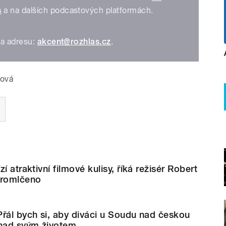
s
a na dalších podcastových platformách.
na adresu:
akcent@rozhlas.cz
.
ková
í atraktivní filmové kulisy, říká režisér Robert
Promlčeno
řál bych si, aby diváci u Soudu nad českou
 nad svým životem