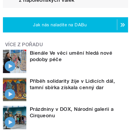
Jak nás naladíte na DABu
VÍCE Z POŘADU
Bienále Ve věci umění hledá nové
podoby péče
Příběh solidarity žije v Lidicích dál,
tamní sbírka získala cenný dar
Prázdniny v DOX, Národní galerii a
Cirqueonu