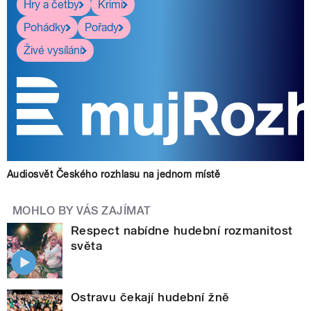
Hry a četby
Krimi
Pohádky
Pořady
Živé vysílání
Audiosvět Českého rozhlasu na jednom místě
MOHLO BY VÁS ZAJÍMAT
Respect nabídne hudební rozmanitost
světa
Ostravu čekají hudební žně