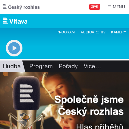
Přejít k hlavnímu obsahu
MENU
ŽIVĚ
PROGRAM
AUDIOARCHIV
KAMERY
Hudba
Program
Pořady
Více
…