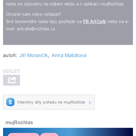
nebo ze záznamu na našem webu a v aplikaci mujRozhlas.
Chcete nám něco vzkázat?
Své komentáře nebo tipy posílejte na
FB ArtCafé
nebo na e-
mail: artcafe@rozhlas.cz
autoři:
Jiří Moravčík
,
Anna Mašátová
Všechny díly pořadu na mujRozhlas
mujRozhlas