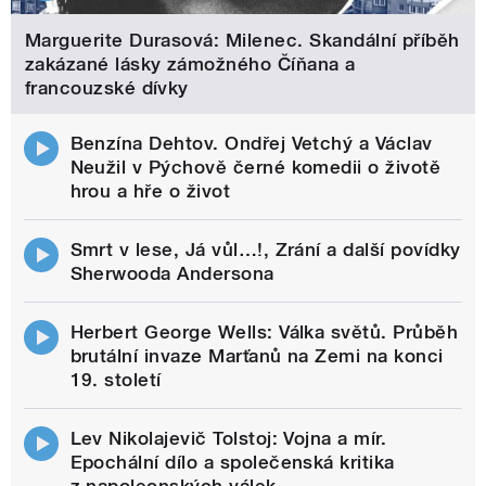
Marguerite Durasová: Milenec. Skandální příběh
zakázané lásky zámožného Číňana a
francouzské dívky
Benzína Dehtov. Ondřej Vetchý a Václav
Neužil v Pýchově černé komedii o životě
hrou a hře o život
Smrt v lese, Já vůl…!, Zrání a další povídky
Sherwooda Andersona
Herbert George Wells: Válka světů. Průběh
brutální invaze Marťanů na Zemi na konci
19. století
Lev Nikolajevič Tolstoj: Vojna a mír.
Epochální dílo a společenská kritika
z napoleonských válek