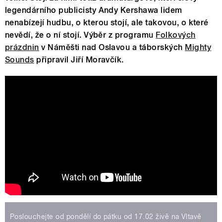
legendárního publicisty Andy Kershawa lidem
nenabízejí hudbu, o kterou stojí, ale takovou, o které
nevědí, že o ní stojí. Výběr z programu
Folkových
prázdnin
v Náměšti nad Oslavou a táborských
Mighty
Sounds
připravil Jiří Moravčík.
L'Antidote - Pomegranate (live)
[Extended Version]
Poslouchejte od pondělí do pátku od 17.02 živě na Vltavě