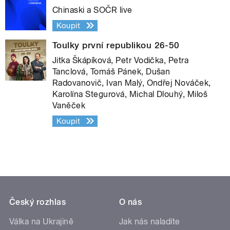
Chinaski a SOČR live
Koupit
Toulky první republikou 26-50
Jitka Škápíková, Petr Vodička, Petra
Tanclová, Tomáš Pánek, Dušan
Radovanovič, Ivan Malý, Ondřej Nováček,
Karolína Stegurová, Michal Dlouhý, Miloš
Vaněček
Koupit
Český rozhlas
O nás
Válka na Ukrajině
Jak nás naladíte