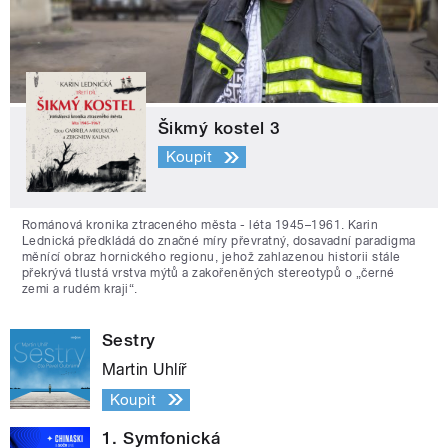
Šikmý kostel 3
Koupit
Románová kronika ztraceného města - léta 1945–1961. Karin
Lednická předkládá do značné míry převratný, dosavadní paradigma
měnící obraz hornického regionu, jehož zahlazenou historii stále
překrývá tlustá vrstva mýtů a zakořeněných stereotypů o „černé
zemi a rudém kraji“.
Sestry
Martin Uhlíř
Koupit
1. Symfonická