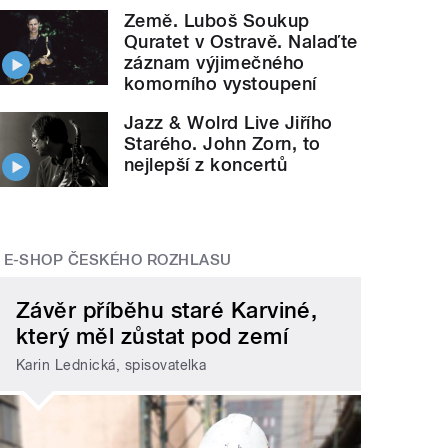
Země. Luboš Soukup
Quratet v Ostravě. Nalaďte
záznam výjimečného
komorního vystoupení
Jazz & Wolrd Live Jiřího
Starého. John Zorn, to
nejlepší z koncertů
E-SHOP ČESKÉHO ROZHLASU
Závěr příběhu staré Karviné,
který měl zůstat pod zemí
Karin Lednická, spisovatelka