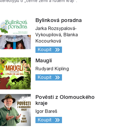
stereotypů o „černé zemi a rudém kraji“.
Bylinková poradna
Jarka Rozsypalová-
Vykoupilová, Blanka
Kocourková
Koupit
Mauglí
Rudyard Kipling
Koupit
Pověsti z Olomouckého
kraje
Igor Bareš
Koupit