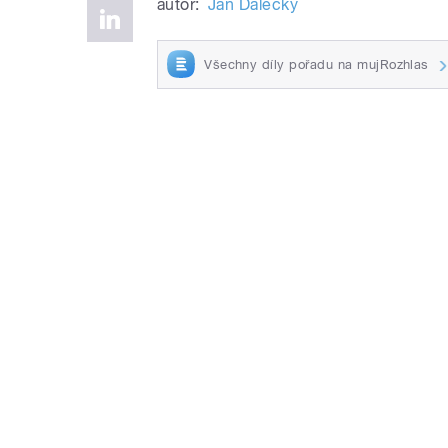
autor:
Jan Dalecký
Všechny díly pořadu na mujRozhlas