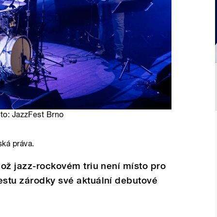
oto: JazzFest Brno
ská práva.
hož jazz-rockovém triu není místo pro
estu zárodky své aktuální debutové