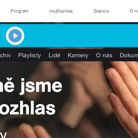
Program
mujRozhlas
Stanice
O r
chiv
Playlisty
Lidé
Kamery
O nás
Dokum