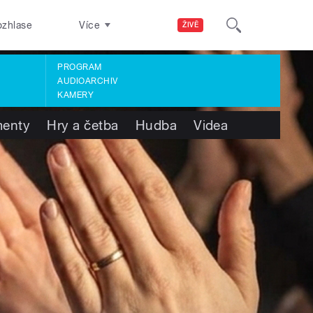
ozhlase
Více
ŽIVĚ
PROGRAM
AUDIOARCHIV
KAMERY
enty
Hry a četba
Hudba
Videa