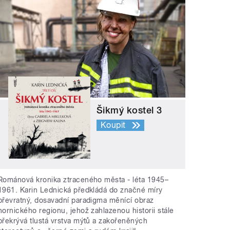
Šikmý kostel 3
Koupit
Románová kronika ztraceného města - léta 1945–
1961. Karin Lednická předkládá do značné míry
převratný, dosavadní paradigma měnící obraz
hornického regionu, jehož zahlazenou historii stále
překrývá tlustá vrstva mýtů a zakořeněných