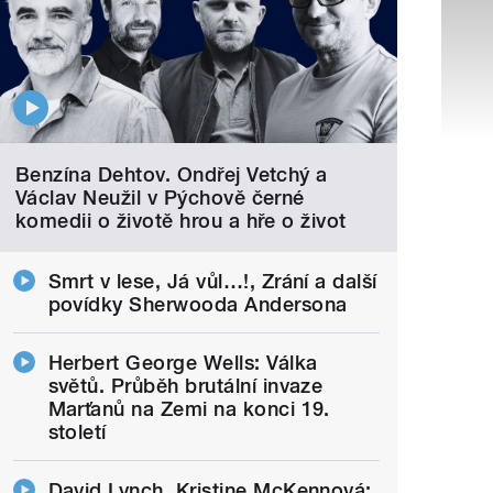
Benzína Dehtov. Ondřej Vetchý a
Václav Neužil v Pýchově černé
komedii o životě hrou a hře o život
Smrt v lese, Já vůl…!, Zrání a další
povídky Sherwooda Andersona
Herbert George Wells: Válka
světů. Průběh brutální invaze
Marťanů na Zemi na konci 19.
století
David Lynch, Kristine McKennová: