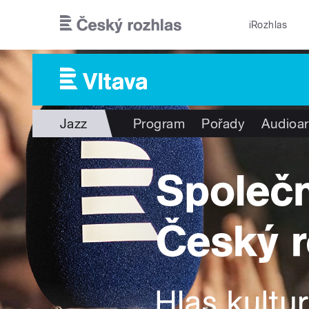
Přejít k hlavnímu obsahu
iRozhlas
Jazz
Program
Pořady
Audioar