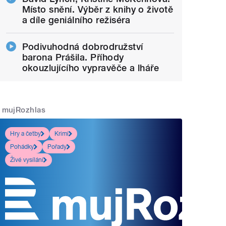
Místo snění. Výběr z knihy o životě
a díle geniálního režiséra
Podivuhodná dobrodružství
barona Prášila. Příhody
okouzlujícího vypravěče a lháře
mujRozhlas
Hry a četby
Krimi
Pohádky
Pořady
Živé vysílání