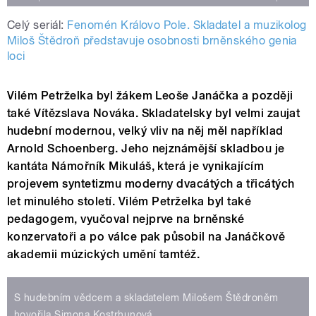
Celý seriál:
Fenomén Královo Pole. Skladatel a muzikolog
Miloš Štědroň představuje osobnosti brněnského genia
loci
Vilém Petrželka byl žákem Leoše Janáčka a později
také Vítězslava Nováka. Skladatelsky byl velmi zaujat
hudební modernou, velký vliv na něj měl například
Arnold Schoenberg. Jeho nejznámější skladbou je
kantáta Námořník Mikuláš, která je vynikajícím
projevem syntetizmu moderny dvacátých a třicátých
let minulého století. Vilém Petrželka byl také
pedagogem, vyučoval nejprve na brněnské
konzervatoři a po válce pak působil na Janáčkově
akademii múzických umění tamtéž.
S hudebním vědcem a skladatelem Milošem Štědroněm
hovořila Simona Kostrhunová.