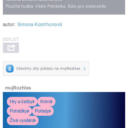
Použitá hudba: Vilém Petrželka. Sólo pro violoncello
autor:
Simona Kostrhunová
Všechny díly pořadu na mujRozhlas
mujRozhlas
Hry a četby
Krimi
Pohádky
Pořady
Živé vysílání