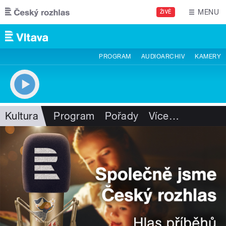
Přejít k hlavnímu obsahu
MENU
ŽIVĚ
PROGRAM
AUDIOARCHIV
KAMERY
Kultura
Program
Pořady
Více
…