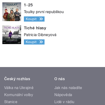
1-25
Toulky první republikou
Koupit
Tiché hlasy
Patricia Gibneyová
Koupit
Český rozhlas
O nás
Válka na Ukrajině
Jak nás naladíte
Komunální volby
Nápověda
Stanice
Lidé v rádiu