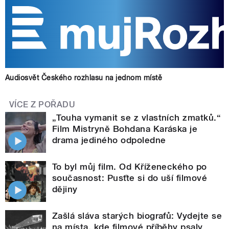
Audiosvět Českého rozhlasu na jednom místě
VÍCE Z POŘADU
„Touha vymanit se z vlastních zmatků.“
Film Mistryně Bohdana Karáska je
drama jediného odpoledne
To byl můj film. Od Kříženeckého po
současnost: Pusťte si do uší filmové
dějiny
Zašlá sláva starých biografů: Vydejte se
na místa, kde filmové příběhy psaly