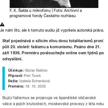
F. X. Šalda u mikrofonu | Foto: Archivní a
programové fondy Českého rozhlasu
Je nám líto, ale k tomuto audiu již vypršela autorská práva.
Stať pojednává o sílícím vlivu dvou totalitarismů první
půli 20. století: fašismu a komunismu. Psáno dne 21.
září 1936. Premiéru poslouchejte online osm týdnů po
odvysílání.
Účinkuje:
Václav Rašilov
Připravil:
Petr Turek
Režie:
Izabela Schenková
Premiéra:
18. 10. 2025
Bující fašismus se projevuje ve španělské občanské
válce a jejích krutostech, moskevské procesy z léta roku