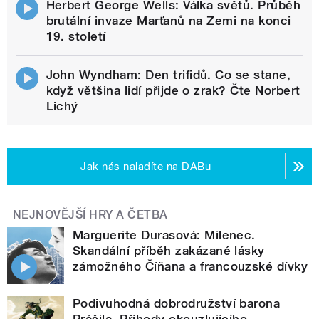
Herbert George Wells: Válka světů. Průběh
brutální invaze Marťanů na Zemi na konci
19. století
John Wyndham: Den trifidů. Co se stane,
když většina lidí přijde o zrak? Čte Norbert
Lichý
Jak nás naladíte na DABu
NEJNOVĚJŠÍ HRY A ČETBA
Marguerite Durasová: Milenec.
Skandální příběh zakázané lásky
zámožného Číňana a francouzské dívky
Podivuhodná dobrodružství barona
Prášila. Příhody okouzlujícího