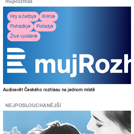
mujRozhlas
Hry a četby
Krimi
Pohádky
Pořady
Živé vysílání
Audiosvět Českého rozhlasu na jednom místě
NEJPOSLOUCHANĚJŠÍ