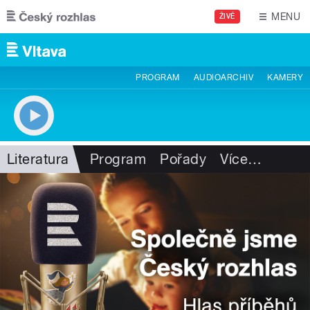
Přejít k hlavnímu obsahu
MENU
ŽIVĚ
PROGRAM
AUDIOARCHIV
KAMERY
Literatura
Program
Pořady
Více
…