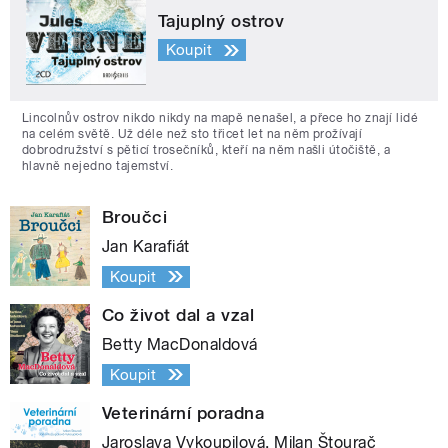
Tajuplný ostrov
Koupit
Lincolnův ostrov nikdo nikdy na mapě nenašel, a přece ho znají lidé
na celém světě. Už déle než sto třicet let na něm prožívají
dobrodružství s pěticí trosečníků, kteří na něm našli útočiště, a
hlavně nejedno tajemství.
Broučci
Jan Karafiát
Koupit
Co život dal a vzal
Betty MacDonaldová
Koupit
Veterinární poradna
Jaroslava Vykoupilová, Milan Štourač