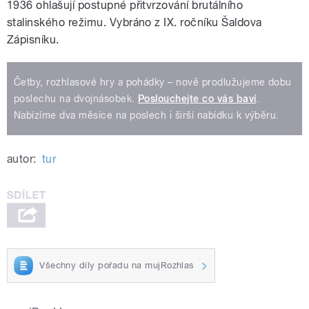
1936 ohlašují postupné přitvrzování brutálního
stalinského režimu. Vybráno z IX. ročníku Šaldova
Zápisníku.
Četby, rozhlasové hry a pohádky – nově prodlužujeme dobu
poslechu na dvojnásobek.
Poslouchejte co vás baví
.
Nabízíme dva měsíce na poslech i širší nabídku k výběru.
autor:
tur
Všechny díly pořadu na mujRozhlas