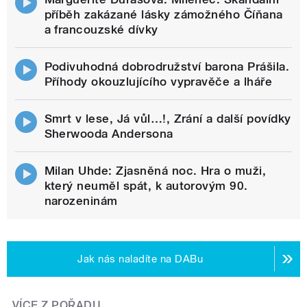
příběh zakázané lásky zámožného Číňana
a francouzské dívky
Podivuhodná dobrodružství barona Prášila.
Příhody okouzlujícího vypravěče a lháře
Smrt v lese, Já vůl…!, Zrání a další povídky
Sherwooda Andersona
Milan Uhde: Zjasněná noc. Hra o muži,
který neuměl spát, k autorovým 90.
narozeninám
Jak nás naladíte na DABu
VÍCE Z POŘADU