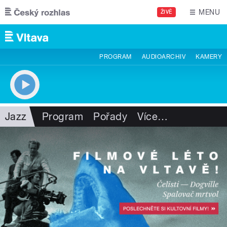
Přejít k hlavnímu obsahu
MENU
ŽIVĚ
PROGRAM
AUDIOARCHIV
KAMERY
Jazz
Program
Pořady
Více
…