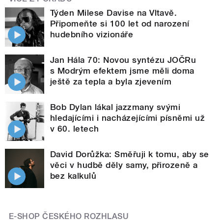
Týden Milese Davise na Vltavě.
Připomeňte si 100 let od narození
hudebního vizionáře
Jan Hála 70: Novou syntézu JOČRu
s Modrým efektem jsme měli doma
ještě za tepla a byla zjevením
Bob Dylan lákal jazzmany svými
hledajícími i nacházejícími písněmi už
v 60. letech
David Dorůžka: Směřuji k tomu, aby se
věci v hudbě děly samy, přirozeně a
bez kalkulů
E-SHOP ČESKÉHO ROZHLASU