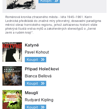
Koupit
Románová kronika ztraceného města - léta 1945–1961. Karin
Lednická předkládá do značné míry převratný, dosavadní paradigma
měnící obraz hornického regionu, jehož zahlazenou historii stále
překrývá tlustá vrstva mýtů a zakořeněných stereotypů o „černé
zemi a rudém kraji“.
Katyně
Pavel Kohout
Koupit
Případ Holečkovi
Bianca Bellová
Koupit
Mauglí
Rudyard Kipling
Koupit