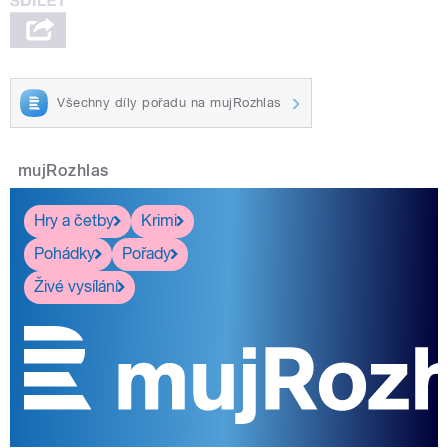
Všechny díly pořadu na mujRozhlas
mujRozhlas
Hry a četby
Krimi
Pohádky
Pořady
Živé vysílání