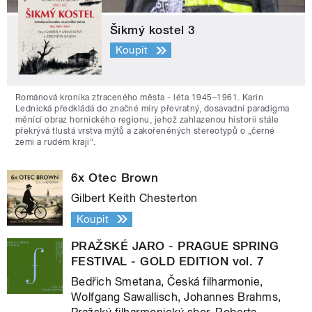
Šikmý kostel 3
Koupit
Románová kronika ztraceného města - léta 1945–1961. Karin
Lednická předkládá do značné míry převratný, dosavadní paradigma
měnící obraz hornického regionu, jehož zahlazenou historii stále
překrývá tlustá vrstva mýtů a zakořeněných stereotypů o „černé
zemi a rudém kraji“.
6x Otec Brown
Gilbert Keith Chesterton
Koupit
PRAŽSKÉ JARO - PRAGUE SPRING
FESTIVAL - GOLD EDITION vol. 7
Bedřich Smetana, Česká filharmonie,
Wolfgang Sawallisch, Johannes Brahms,