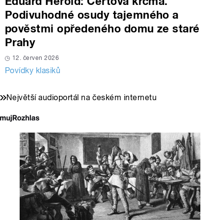
Eduard Herold: Čertova krčma.
Podivuhodné osudy tajemného a
pověstmi opředeného domu ze staré
Prahy
12. červen 2026
Povídky klasiků
Největší audioportál na českém internetu