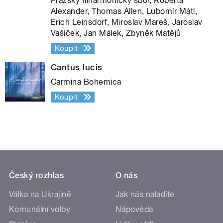
Pražský filharmonický sbor, Roberta
Alexander, Thomas Allen, Lubomír Mátl,
Erich Leinsdorf, Miroslav Mareš, Jaroslav
Vašíček, Jan Málek, Zbyněk Matějů
Koupit
Cantus lucis
Carmina Bohemica
Koupit
Český rozhlas
O nás
Válka na Ukrajině
Jak nás naladíte
Komunální volby
Nápověda