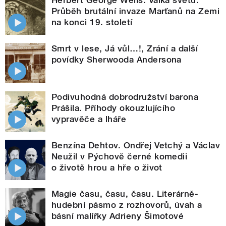
Průběh brutální invaze Marťanů na Zemi
na konci 19. století
Smrt v lese, Já vůl…!, Zrání a další
povídky Sherwooda Andersona
Podivuhodná dobrodružství barona
Prášila. Příhody okouzlujícího
vypravěče a lháře
Benzína Dehtov. Ondřej Vetchý a Václav
Neužil v Pýchově černé komedii
o životě hrou a hře o život
Magie času, času, času. Literárně-
hudební pásmo z rozhovorů, úvah a
básní malířky Adrieny Šimotové