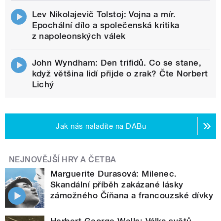
Lev Nikolajevič Tolstoj: Vojna a mír.
Epochální dílo a společenská kritika
z napoleonských válek
John Wyndham: Den trifidů. Co se stane,
když většina lidí přijde o zrak? Čte Norbert
Lichý
Jak nás naladíte na DABu
NEJNOVĚJŠÍ HRY A ČETBA
Marguerite Durasová: Milenec.
Skandální příběh zakázané lásky
zámožného Číňana a francouzské dívky
Herbert George Wells: Válka světů.