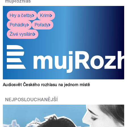
mujRozhlas
Hry a četby
Krimi
Pohádky
Pořady
Živé vysílání
Audiosvět Českého rozhlasu na jednom místě
NEJPOSLOUCHANĚJŠÍ