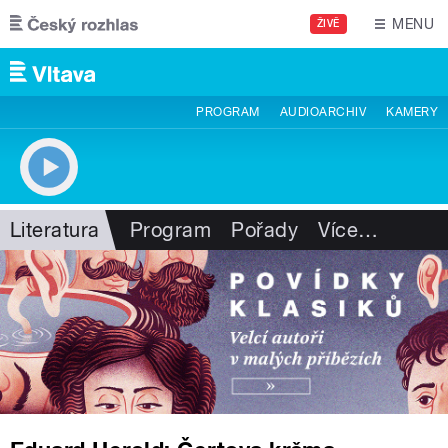
Přejít k hlavnímu obsahu
MENU
ŽIVĚ
PROGRAM
AUDIOARCHIV
KAMERY
Literatura
Program
Pořady
Více
…