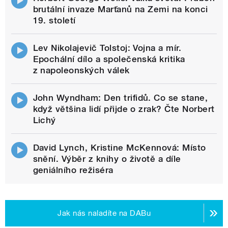
brutální invaze Marťanů na Zemi na konci
19. století
Lev Nikolajevič Tolstoj: Vojna a mír.
Epochální dílo a společenská kritika
z napoleonských válek
John Wyndham: Den trifidů. Co se stane,
když většina lidí přijde o zrak? Čte Norbert
Lichý
David Lynch, Kristine McKennová: Místo
snění. Výběr z knihy o životě a díle
geniálního režiséra
Jak nás naladíte na DABu