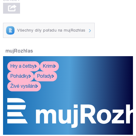
Všechny díly pořadu na mujRozhlas
mujRozhlas
Hry a četby
Krimi
Pohádky
Pořady
Živé vysílání