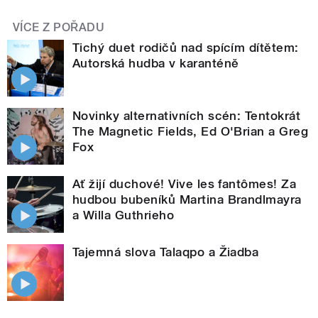
VÍCE Z POŘADU
Tichý duet rodičů nad spícím dítětem:
Autorská hudba v karanténě
Novinky alternativních scén: Tentokrát
The Magnetic Fields, Ed O'Brian a Greg
Fox
Ať žijí duchové! Vive les fantômes! Za
hudbou bubeníků Martina Brandlmayra
a Willa Guthrieho
Tajemná slova Talaqpo a Žiadba