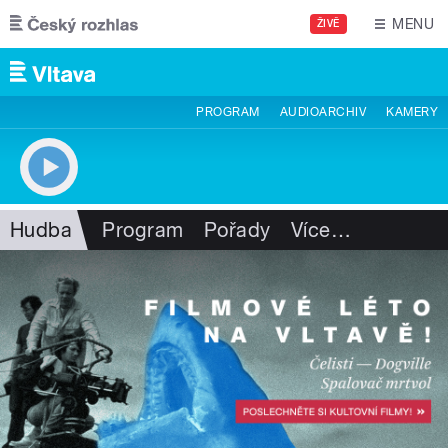
Přejít k hlavnímu obsahu
MENU
ŽIVĚ
PROGRAM
AUDIOARCHIV
KAMERY
Hudba
Program
Pořady
Více
…