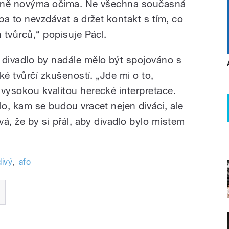
na ně novýma očima. Ne všechna současná
eba to nevzdávat a držet kontakt s tím, co
h tvůrců,“ popisuje Pácl.
 divadlo by nadále mělo být spojováno s
aké tvůrčí zkušeností. „Jde mi o to,
 vysokou kvalitou herecké interpretace.
lo, kam se budou vracet nejen diváci, ale
vá, že by si přál, aby divadlo bylo místem
divý
,
afo