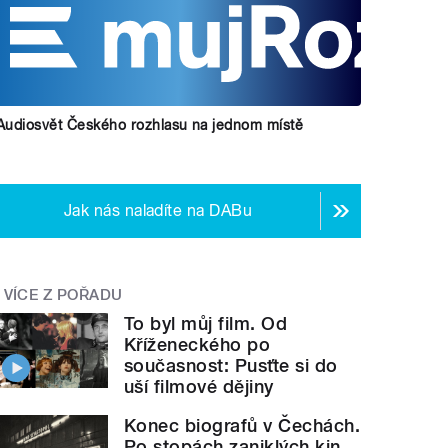
Audiosvět Českého rozhlasu na jednom místě
Jak nás naladíte na DABu
VÍCE Z POŘADU
To byl můj film. Od
Kříženeckého po
současnost: Pusťte si do
uší filmové dějiny
Konec biografů v Čechách.
Po stopách zaniklých kin