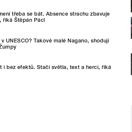
není třeba se bát. Absence strachu zbavuje
 říká Štěpán Pácl
o v UNESCO? Takové malé Nagano, shodují
f Žumpy
 i bez efektů. Stačí světla, text a herci, říká