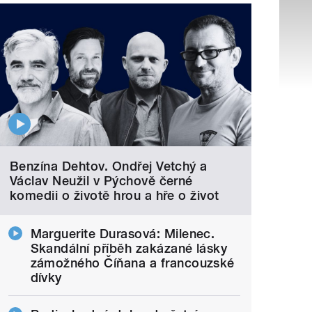
Benzína Dehtov. Ondřej Vetchý a
Václav Neužil v Pýchově černé
komedii o životě hrou a hře o život
Marguerite Durasová: Milenec.
Skandální příběh zakázané lásky
zámožného Číňana a francouzské
dívky