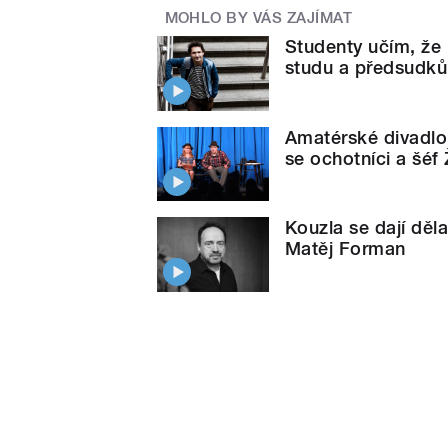
MOHLO BY VÁS ZAJÍMAT
Studenty učím, že 
studu a předsudků,
Amatérské divadl
se ochotníci a šé
Kouzla se dají dělat
Matěj Forman