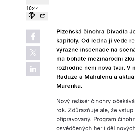
10:44
Plzeňská činohra Divadla J
kapitoly. Od ledna ji vede 
výrazné inscenace na scéná
má bohaté mezinárodní zkuš
rozhodně není nová tvář. V 
Radúze a Mahulenu a aktuá
Mařenka.
Nový režisér činohry očekává
rok. Zdůrazňuje ale, že vstup
připravovaný. Program činoh
osvědčených her i děl nových