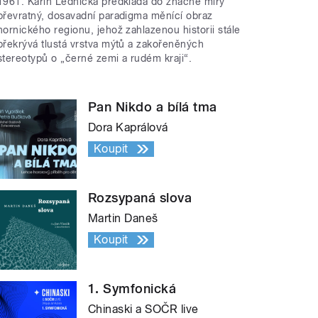
1961. Karin Lednická předkládá do značné míry
převratný, dosavadní paradigma měnící obraz
hornického regionu, jehož zahlazenou historii stále
překrývá tlustá vrstva mýtů a zakořeněných
stereotypů o „černé zemi a rudém kraji“.
Pan Nikdo a bílá tma
Dora Kaprálová
Koupit
Rozsypaná slova
Martin Daneš
Koupit
1. Symfonická
Chinaski a SOČR live