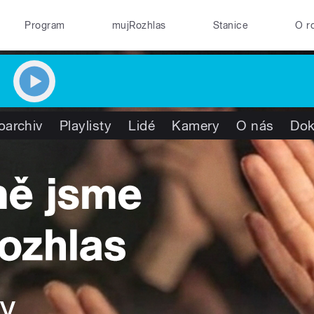
Program
mujRozhlas
Stanice
O r
oarchiv
Playlisty
Lidé
Kamery
O nás
Do