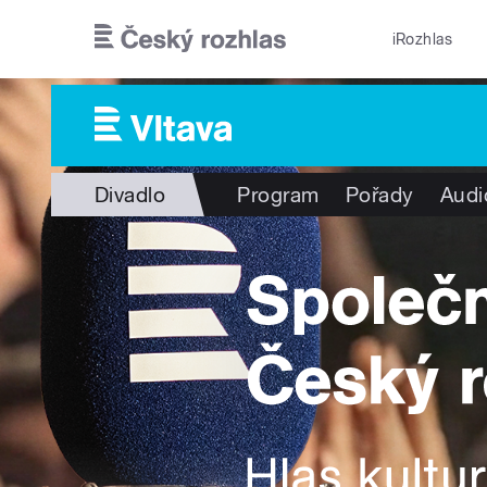
Přejít k hlavnímu obsahu
iRozhlas
Divadlo
Program
Pořady
Audi