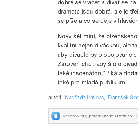
dobré se vracet a dívat se 
dramata jsou dobrá, ale je tř
se píše a co se děje v hlavác
Nový šéf míní, že plzeňského
kvalitní nejen diváckou, ale t
aby divadlo bylo spojované s
Zároveň chci, aby šlo o divad
také inscenátoři,“ říká a dodá
také pro mladé publikum.
autoři:
Naděžda Hávová
,
František Še
Všechny díly pořadu na mujRozhlas