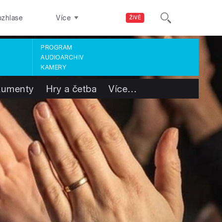
ozhlase
Více
ŽIVĚ
PROGRAM
AUDIOARCHIV
KAMERY
kumenty
Hry a četba
Více
…