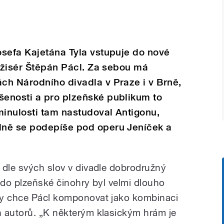
osefa Kajetána Tyla vstupuje do nové
režisér Štěpán Pácl. Za sebou má
ch Národního divadla v Praze i v Brně,
enosti a pro plzeňské publikum to
minulosti tam nastudoval Antigonu,
lně se podepíše pod operu Jeníček a
 dle svých slov v divadle dobrodružný
 do plzeňské činohry byl velmi dlouho
ry chce Pácl komponovat jako kombinaci
 autorů. „K některým klasickým hrám je