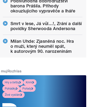
Podivuhodná dobrodružství
barona Prášila. Příhody
okouzlujícího vypravěče a lháře
Smrt v lese, Já vůl…!, Zrání a další
povídky Sherwooda Andersona
Milan Uhde: Zjasněná noc. Hra
o muži, který neuměl spát,
k autorovým 90. narozeninám
mujRozhlas
Hry a četby
Krimi
Pohádky
Pořady
Živé vysílání