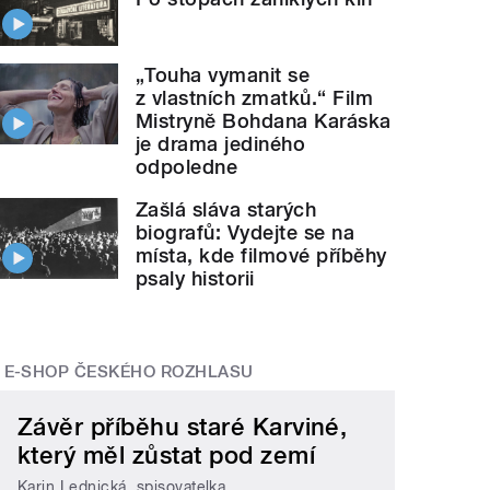
„Touha vymanit se
z vlastních zmatků.“ Film
Mistryně Bohdana Karáska
je drama jediného
odpoledne
Zašlá sláva starých
biografů: Vydejte se na
místa, kde filmové příběhy
psaly historii
E-SHOP ČESKÉHO ROZHLASU
Závěr příběhu staré Karviné,
který měl zůstat pod zemí
Karin Lednická, spisovatelka