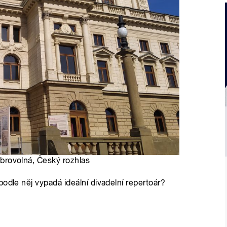
Dobrovolná, Český rozhlas
odle něj vypadá ideální divadelní repertoár?