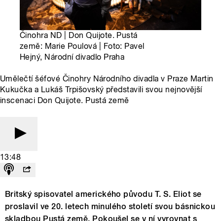
Činohra ND | Don Quijote. Pustá
země: Marie Poulová | Foto: Pavel
Hejný, Národní divadlo Praha
Umělečtí šéfové Činohry Národního divadla v Praze Martin
Kukučka a Lukáš Trpišovský představili svou nejnovější
inscenaci Don Quijote. Pustá země
13:48
Britsk
ý
spisovatel americk
é
ho původu T. S. Eliot se
proslavil ve 20. letech minul
é
ho stolet
í
svou básnickou
skladbou Pust
á
země. Pokoušel se v n
í
vyrovnat s