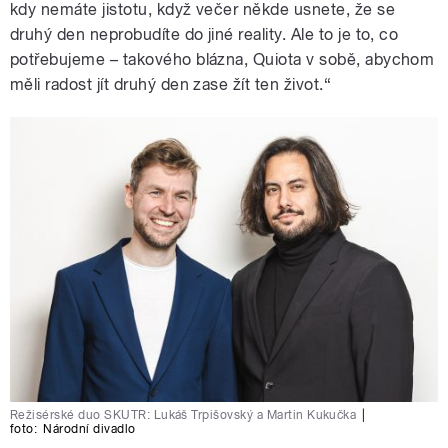
kdy nemáte jistotu, když večer někde usnete, že se
druhý den neprobudíte do jiné reality. Ale to je to, co
potřebujeme – takového blázna, Quiota v sobě, abychom
měli radost jít druhý den zase žít ten život.“
Režisérské duo SKUTR: Lukáš Trpišovský a Martin Kukučka
|
foto:
Národní divadlo