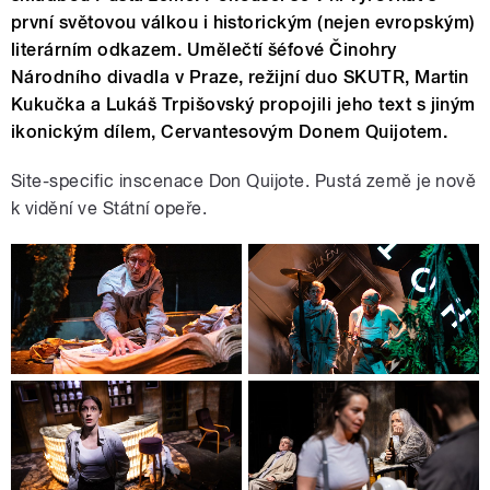
prvn
í
světovou v
á
lkou i historick
ý
m (nejen evropsk
ý
m)
liter
á
rn
í
m odkazem. Umělečt
í
š
é
fov
é
Činohry
N
á
rodn
í
ho divadla v Praze, režijní duo SKUTR, Martin
Kukučka a Luk
á
š Trpišovsk
ý
propojili jeho text s jin
ý
m
ikonick
ý
m d
í
lem, Cervantesov
ý
m Donem Quijotem.
Site-specific inscenace Don Quijote. Pust
á
země je nově
k viděn
í
ve St
á
tn
í
opeře.