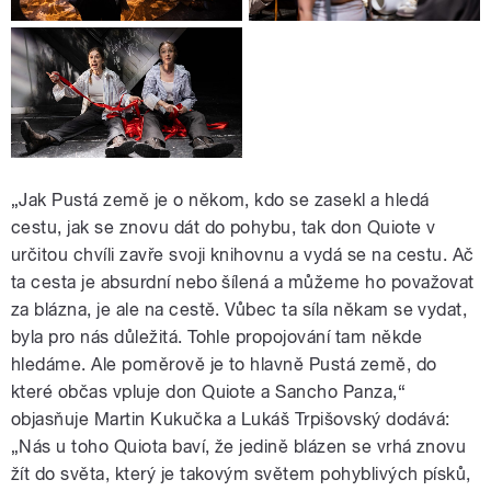
„Jak Pustá země je o někom, kdo se zasekl a hledá
cestu, jak se znovu dát do pohybu, tak don Quiote v
určitou chvíli zavře svoji knihovnu a vydá se na cestu. Ač
ta cesta je absurdní nebo šílená a můžeme ho považovat
za blázna, je ale na cestě. Vůbec ta síla někam se vydat,
byla pro nás důležitá. Tohle propojování tam někde
hledáme. Ale poměrově je to hlavně Pustá země, do
které občas vpluje don Quiote a Sancho Panza,“
objasňuje Martin Kukučka a Lukáš Trpišovský dodává:
„Nás u toho Quiota baví, že jedině blázen se vrhá znovu
žít do světa, který je takovým světem pohyblivých písků,