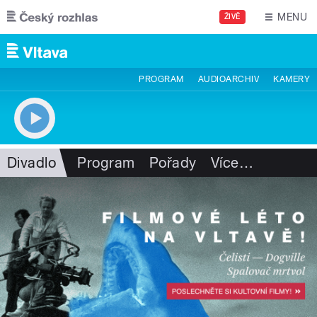
Přejít k hlavnímu obsahu
MENU
ŽIVĚ
PROGRAM
AUDIOARCHIV
KAMERY
Divadlo
Program
Pořady
Více
…