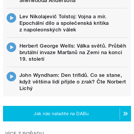
Sherwooda Andersona
Lev Nikolajevič Tolstoj: Vojna a mír.
Epochální dílo a společenská kritika
z napoleonských válek
Herbert George Wells: Válka světů. Průběh
brutální invaze Marťanů na Zemi na konci
19. století
John Wyndham: Den trifidů. Co se stane,
když většina lidí přijde o zrak? Čte Norbert
Lichý
Jak nás naladíte na DABu
VÍCE Z POŘADU