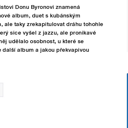
etistovi Donu Byronovi znamená
 nové album, duet s kubánským
, ale taky zrekapitulovat dráhu tohohle
erý sice vyšel z jazzu, ale pronikavé
ěj udělalo osobnost, u které se
 další album a jakou překvapivou