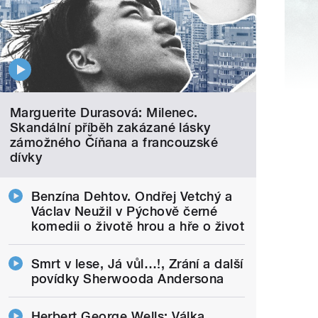
Marguerite Durasová: Milenec.
Skandální příběh zakázané lásky
zámožného Číňana a francouzské
dívky
Benzína Dehtov. Ondřej Vetchý a
Václav Neužil v Pýchově černé
komedii o životě hrou a hře o život
Smrt v lese, Já vůl…!, Zrání a další
povídky Sherwooda Andersona
Herbert George Wells: Válka