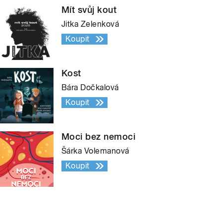
Mít svůj kout
Jitka Zelenková
Koupit
Kost
Bára Dočkalová
Koupit
Moci bez nemoci
Šárka Volemanová
Koupit