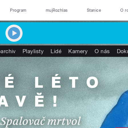
Program
mujRozhlas
Stanice
O r
archiv
Playlisty
Lidé
Kamery
O nás
Dok