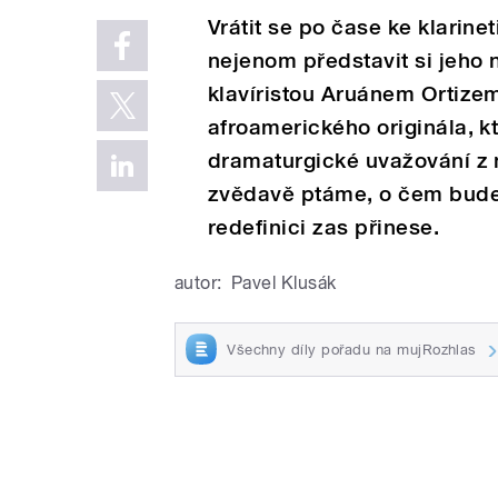
Vrátit se po čase ke klarin
nejenom představit si jeho
klavíristou Aruánem Ortizem
afroamerického originála, kt
dramaturgické uvažování z n
zvědavě ptáme, o čem bude
redefinici zas přinese.
autor:
Pavel Klusák
Všechny díly pořadu na mujRozhlas