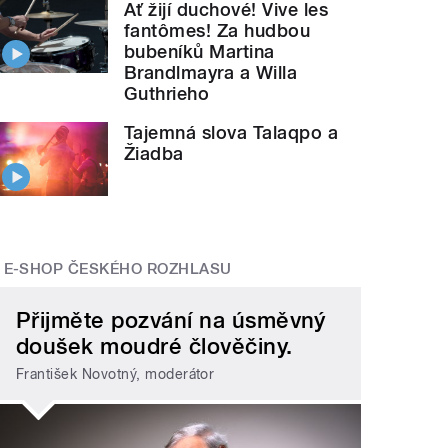
Ať žijí duchové! Vive les
fantômes! Za hudbou
bubeníků Martina
Brandlmayra a Willa
Guthrieho
Tajemná slova Talaqpo a
Žiadba
E-SHOP ČESKÉHO ROZHLASU
Přijměte pozvání na úsměvný
doušek moudré člověčiny.
František Novotný, moderátor