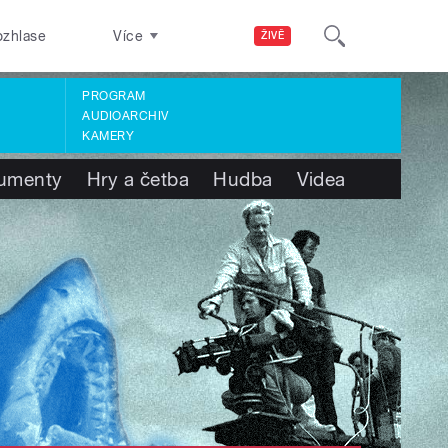
ozhlase
Více
ŽIVĚ
PROGRAM
AUDIOARCHIV
KAMERY
umenty
Hry a četba
Hudba
Videa