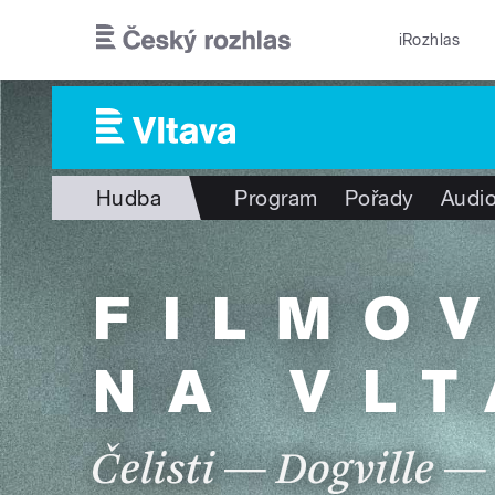
Přejít k hlavnímu obsahu
iRozhlas
Hudba
Program
Pořady
Audio