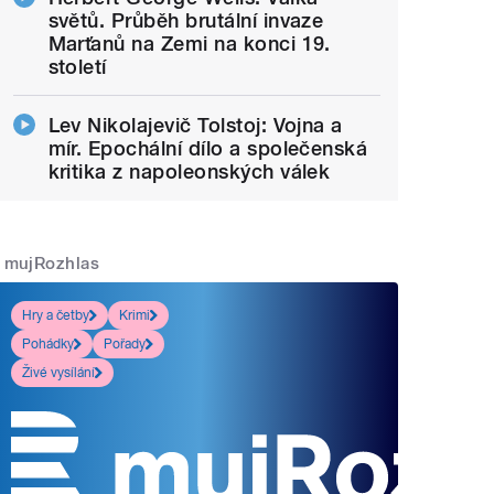
světů. Průběh brutální invaze
Marťanů na Zemi na konci 19.
století
Lev Nikolajevič Tolstoj: Vojna a
mír. Epochální dílo a společenská
kritika z napoleonských válek
mujRozhlas
Hry a četby
Krimi
Pohádky
Pořady
Živé vysílání