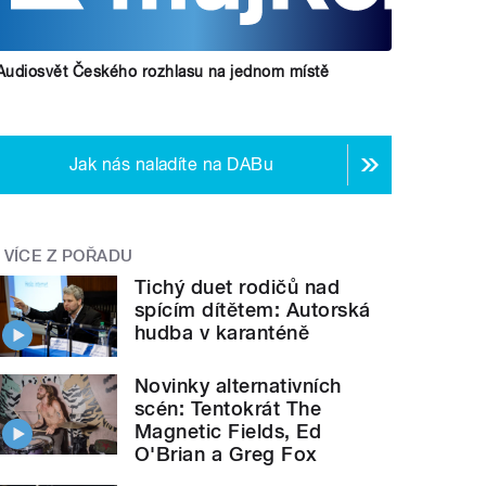
Audiosvět Českého rozhlasu na jednom místě
Jak nás naladíte na DABu
VÍCE Z POŘADU
Tichý duet rodičů nad
spícím dítětem: Autorská
hudba v karanténě
Novinky alternativních
scén: Tentokrát The
Magnetic Fields, Ed
O'Brian a Greg Fox