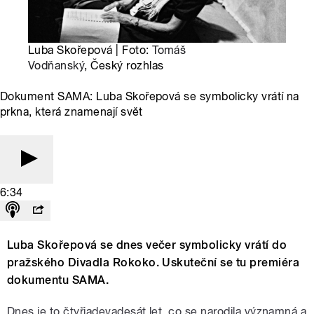
Luba Skořepová | Foto:
Tomáš
Vodňanský
, Český rozhlas
Dokument SAMA: Luba Skořepová se symbolicky vrátí na
prkna, která znamenají svět
6:34
Luba Skořepová se dnes večer symbolicky vrátí do
pražského Divadla Rokoko. Uskuteční se tu premiéra
dokumentu SAMA.
Dnes je to čtyřiadevadesát let, co se narodila významná a