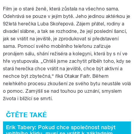
Film je o staré ženě, která zůstala na všechno sama.
Odehrává se pouze v jejím bytě. Jeho jedinou aktérkou je
92letá herečka Luba Skořepová. Zájem přátel, rodiny a
divadel slábne, a tak se rozhodne, že její poslední šancí,
jak se vrátit na jeviště, je zprodukovat si představení
sama. Pomocí svého mobilního telefonu zařizuje
pronájem sálu, shání režiséra a kolegyni, která by s ní ve
hře vystupovala. „Chtěli jsme zachytit příběh toho, kdy se
stará herečka chce vrátit na jeviště, chce být aktivní a
nechce být zbytečná,“ říká Otakar Faifr. Během
nelehkého procesu zkoušení ze svého bytu neustále volá
o pomoc. Zamýšlí se nad touhou po uznání, smyslem
života i blížící se smrtí.
Erik Tabery: Pokud chce společnost nabýt
vnitřního klidu, musí se vrátit k základním