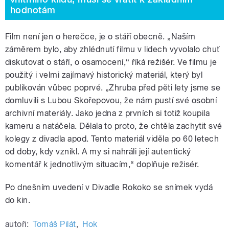
hodnotám
Film není jen o herečce, je o stáří obecně. „Naším
záměrem bylo, aby zhlédnutí filmu v lidech vyvolalo chuť
diskutovat o stáří, o osamocení,“ říká režišér. Ve filmu je
použitý i velmi zajímavý historický materiál, který byl
publikován vůbec poprvé. „Zhruba před pěti lety jsme se
domluvili s Lubou Skořepovou, že nám pustí své osobní
archivní materiály. Jako jedna z prvních si totiž koupila
kameru a natáčela. Dělala to proto, že chtěla zachytit své
kolegy z divadla apod. Tento materiál viděla po 60 letech
od doby, kdy vznikl. A my si nahráli její autentický
komentář k jednotlivým situacím,“ doplňuje režisér.
Po dnešním uvedení v Divadle Rokoko se snímek vydá
do kin.
autoři:
Tomáš Pilát
,
Hok