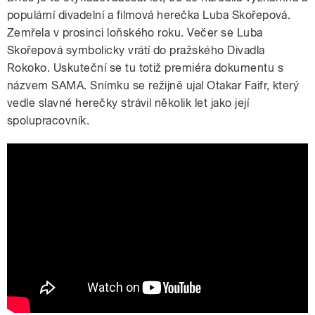
populární divadelní a filmová herečka Luba Skořepová.
Zemřela v prosinci loňského roku. Večer se Luba
Skořepová symbolicky vrátí do pražského Divadla
Rokoko. Uskuteční se tu totiž premiéra dokumentu s
názvem SAMA. Snímku se režijně ujal Otakar Faifr, který
vedle slavné herečky strávil několik let jako její
spolupracovník.
Hithit.cz - Dokument "SAMA" -
pomozme Lubě Skořepové znovu na
jeviště