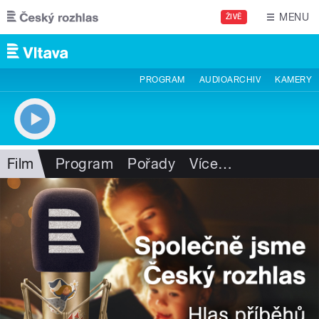
Přejít k hlavnímu obsahu
MENU
ŽIVĚ
PROGRAM
AUDIOARCHIV
KAMERY
Film
Program
Pořady
Více
…