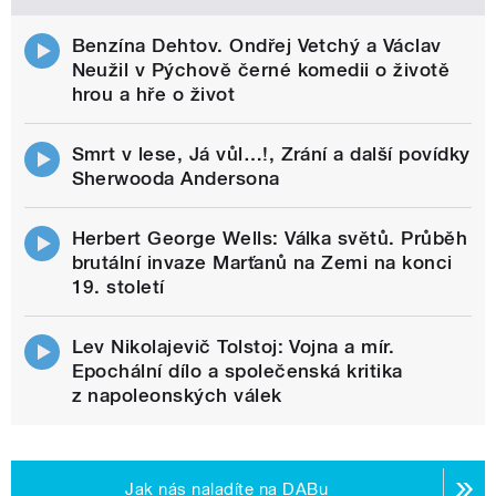
Benzína Dehtov. Ondřej Vetchý a Václav
Neužil v Pýchově černé komedii o životě
hrou a hře o život
Smrt v lese, Já vůl…!, Zrání a další povídky
Sherwooda Andersona
Herbert George Wells: Válka světů. Průběh
brutální invaze Marťanů na Zemi na konci
19. století
Lev Nikolajevič Tolstoj: Vojna a mír.
Epochální dílo a společenská kritika
z napoleonských válek
Jak nás naladíte na DABu