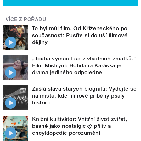
VÍCE Z POŘADU
To byl můj film. Od Kříženeckého po
současnost: Pusťte si do uší filmové
dějiny
„Touha vymanit se z vlastních zmatků.“
Film Mistryně Bohdana Karáska je
drama jediného odpoledne
Zašlá sláva starých biografů: Vydejte se
na místa, kde filmové příběhy psaly
historii
Knižní kultivátor: Vnitřní život zvířat,
básně jako nostalgický příliv a
encyklopedie porozumění