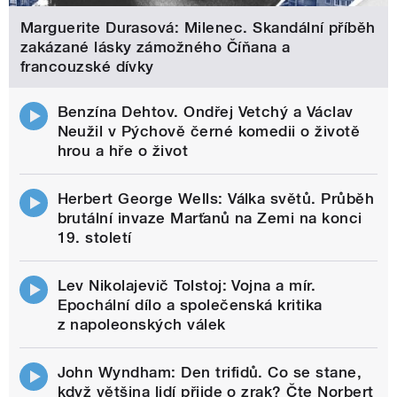
Marguerite Durasová: Milenec. Skandální příběh
zakázané lásky zámožného Číňana a
francouzské dívky
Benzína Dehtov. Ondřej Vetchý a Václav
Neužil v Pýchově černé komedii o životě
hrou a hře o život
Herbert George Wells: Válka světů. Průběh
brutální invaze Marťanů na Zemi na konci
19. století
Lev Nikolajevič Tolstoj: Vojna a mír.
Epochální dílo a společenská kritika
z napoleonských válek
John Wyndham: Den trifidů. Co se stane,
když většina lidí přijde o zrak? Čte Norbert