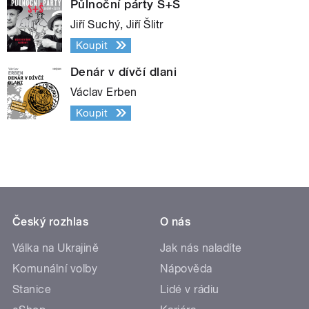
Půlnoční párty S+Š
Jiří Suchý, Jiří Šlitr
Koupit
Denár v dívčí dlani
Václav Erben
Koupit
Český rozhlas
O nás
Válka na Ukrajině
Jak nás naladíte
Komunální volby
Nápověda
Stanice
Lidé v rádiu