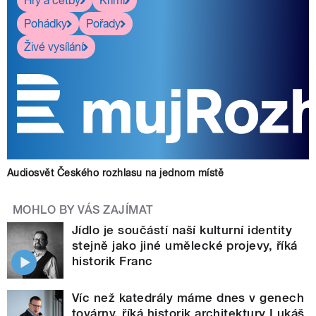
Hry a četby
Krimi
Pohádky
Pořady
Živé vysílání
Audiosvět Českého rozhlasu na jednom místě
MOHLO BY VÁS ZAJÍMAT
Jídlo je součástí naší kulturní identity
stejně jako jiné umělecké projevy, říká
historik Franc
Víc než katedrály máme dnes v genech
továrny, říká historik architektury Lukáš