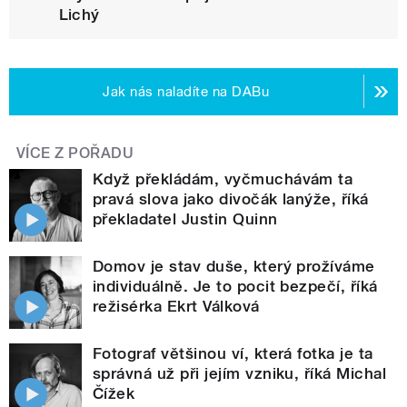
Lichý
Jak nás naladíte na DABu
VÍCE Z POŘADU
Když překládám, vyčmuchávám ta
pravá slova jako divočák lanýže, říká
překladatel Justin Quinn
Domov je stav duše, který prožíváme
individuálně. Je to pocit bezpečí, říká
režisérka Ekrt Válková
Fotograf většinou ví, která fotka je ta
správná už při jejím vzniku, říká Michal
Čížek