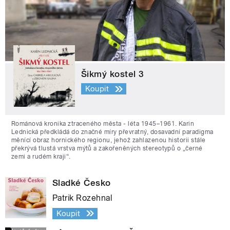
Šikmý kostel 3
Koupit
Románová kronika ztraceného města - léta 1945–1961. Karin
Lednická předkládá do značné míry převratný, dosavadní paradigma
měnící obraz hornického regionu, jehož zahlazenou historii stále
překrývá tlustá vrstva mýtů a zakořeněných stereotypů o „černé
zemi a rudém kraji“.
Sladké Česko
Patrik Rozehnal
Koupit