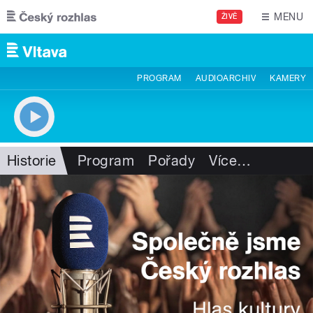
Přejít k hlavnímu obsahu
MENU
ŽIVĚ
PROGRAM
AUDIOARCHIV
KAMERY
Historie
Program
Pořady
Více
…