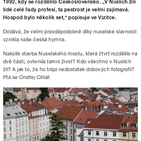
1992, kdy se rozdělilo Československo. „V Nuslích žili
lidé celé řady profesí, ta pestrost je velmi zajímavá.
Hospod bylo několik set,“ popisuje ve Vizitce.
Dodává, že velmi pravděpodobně díky nuselské slavnosti
vznikla naše česká hymna.
Nakolik stavba Nuselského mostu, která čtvrť rozdělila na
dvě části, ovlivnila tamní život? Kdo všechno v Nuslích
žil? A jak to, že ho trápí nedostatek dobových fotografií?
Ptá se Ondřej Cihlář.