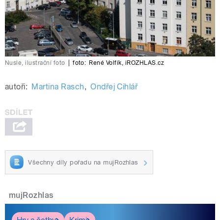
Nusle, ilustrační foto
|
foto:
René Volfík
,
iROZHLAS.cz
autoři:
Martina Rasch
,
Ondřej Cihlář
Všechny díly pořadu na mujRozhlas
mujRozhlas