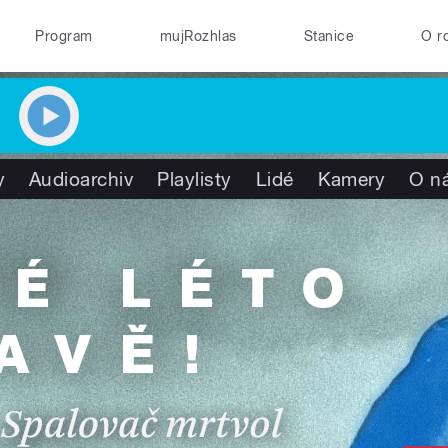
Program
mujRozhlas
Stanice
O r
y
Audioarchiv
Playlisty
Lidé
Kamery
O n