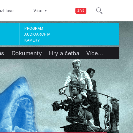
ozhlase
Více
ŽIVĚ
PROGRAM
AUDIOARCHIV
KAMERY
ás
Dokumenty
Hry a četba
Více
…