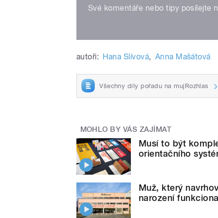
Své komentáře nebo tipy posílejte 
autoři:
Hana Slívová
,
Anna Mašátová
Všechny díly pořadu na mujRozhlas
MOHLO BY VÁS ZAJÍMAT
Musí to být komple
orientačního syst
Muž, který navrhov
narození funkcion