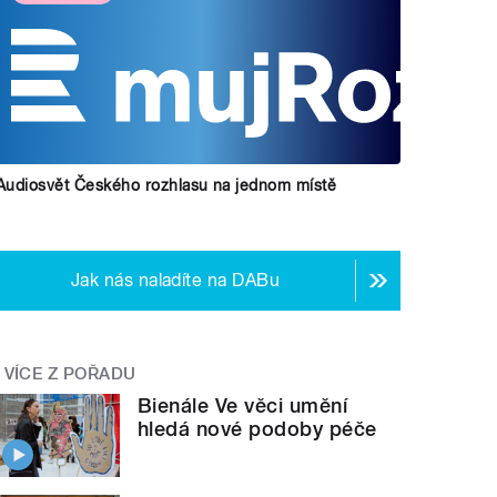
Audiosvět Českého rozhlasu na jednom místě
Jak nás naladíte na DABu
VÍCE Z POŘADU
Bienále Ve věci umění
hledá nové podoby péče