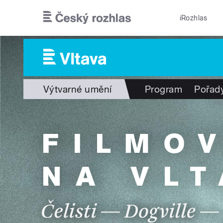
Přejít k hlavnímu obsahu
iRozhlas
Výtvarné umění
Program
Pořad