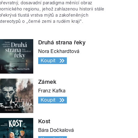
převratný, dosavadní paradigma měnící obraz
hornického regionu, jehož zahlazenou historii stále
překrývá tlustá vrstva mýtů a zakořeněných
stereotypů o „černé zemi a rudém kraji“.
Druhá strana řeky
Nora Eckhardtová
Koupit
Zámek
Franz Kafka
Koupit
Kost
Bára Dočkalová