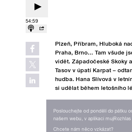
54:59
Plzeň, Příbram, Hluboká nad
Praha, Brno… Tam všude jsou
vidět. Západočeské Skoky 
Tasov v úpatí Karpat – odta
hudba. Hana Slívová v letn
si udělat během letošního lé
Poslouchejte od pondělí do pátku o
našem webu, v aplikaci mujRozhlas 
Chcete nám něco vzkázat?