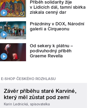
Příběh solidarity žije
v Lidicích dál, tamní sbírka
získala cenný dar
Prázdniny v DOX, Národní
galerii a Cirqueonu
Od sekery k plátnu –
podivuhodný příběh
Graeme Revella
E-SHOP ČESKÉHO ROZHLASU
Závěr příběhu staré Karviné,
který měl zůstat pod zemí
Karin Lednická, spisovatelka