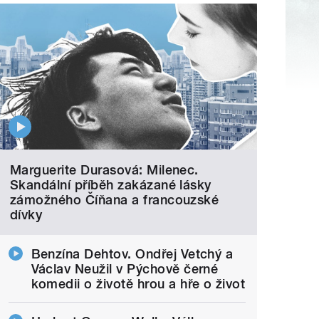
Marguerite Durasová: Milenec.
Skandální příběh zakázané lásky
zámožného Číňana a francouzské
dívky
Benzína Dehtov. Ondřej Vetchý a
Václav Neužil v Pýchově černé
komedii o životě hrou a hře o život