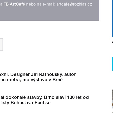
na
FB ArtCafé
nebo na e-mail: artcafe@rozhlas.cz
xní. Designér Jiří Rathouský, autor
ému metra, má výstavu v Brně
al dokonalé stavby. Brno slaví 130 let od
alisty Bohuslava Fuchse