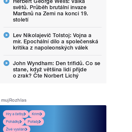
Herbert George Wells: Válka
světů. Průběh brutální invaze
Marťanů na Zemi na konci 19.
století
Lev Nikolajevič Tolstoj: Vojna a
mír. Epochální dílo a společenská
kritika z napoleonských válek
John Wyndham: Den trifidů. Co se
stane, když většina lidí přijde
o zrak? Čte Norbert Lichý
mujRozhlas
Hry a četby
Krimi
Pohádky
Pořady
Živé vysílání