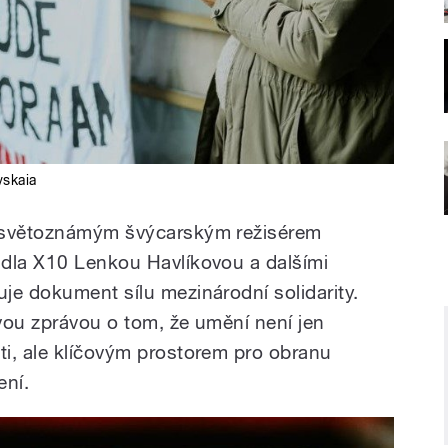
vskaia
e světoznámým švýcarským režisérem
adla X10 Lenkou Havlíkovou a dalšími
je dokument sílu mezinárodní solidarity.
vou zprávou o tom, že umění není jen
i, ale klíčovým prostorem pro obranu
ení.