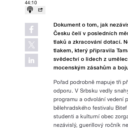
44:10
Dokument o tom, jak nezávis
Česku čelí v posledních mě
tlaků a zkracování dotací.
tlakem, který připravila Tam
svědectví o lidech z uměleck
mocenským zásahům a bojuj
Pořad podrobně mapuje tři p
odporu. V Srbsku vedly snah
programu a odvolání vedení p
bělehradského festivalu Bitef
studenti a kulturní obec zorg
nezávislý, guerillový ročník n