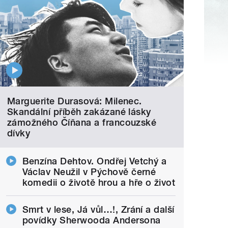
Marguerite Durasová: Milenec.
Skandální příběh zakázané lásky
zámožného Číňana a francouzské
dívky
Benzína Dehtov. Ondřej Vetchý a
Václav Neužil v Pýchově černé
komedii o životě hrou a hře o život
Smrt v lese, Já vůl…!, Zrání a další
povídky Sherwooda Andersona