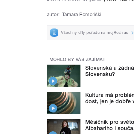
autor:
Tamara Pomoriški
Všechny díly pořadu na mujRozhlas
MOHLO BY VÁS ZAJÍMAT
Slovenská a žádná 
Slovensku?
Kultura má problém 
dost, jen je dobře 
Měsíčník pro světo
Albahariho i souča