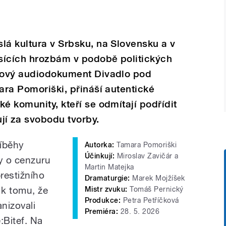
lá kultura v Srbsku, na Slovensku a v
sících hrozbám v podobě politických
 Nový audiodokument Divadlo pod
ara Pomoriški, přináší autentické
é komunity, kteří se odmítají podřídit
í za svobodu tvorby.
říběhy
Autorka:
Tamara Pomoriški
Účinkují:
Miroslav Zavičár a
y o cenzuru
Martin Matejka
restižního
Dramaturgie:
Marek Mojžíšek
 k tomu, že
Mistr zvuku:
Tomáš Pernický
Produkce:
Petra Petříčková
anizovali
Premiéra:
28. 5. 2026
e:Bitef. Na