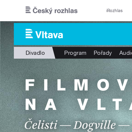
Přejít k hlavnímu obsahu
iRozhlas
Divadlo
Program
Pořady
Audi