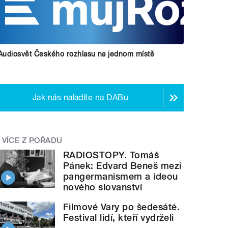
Audiosvět Českého rozhlasu na jednom místě
Jak nás naladíte na DABu
VÍCE Z POŘADU
RADIOSTOPY. Tomáš
Pánek: Edvard Beneš mezi
pangermanismem a ideou
nového slovanství
Filmové Vary po šedesáté.
Festival lidí, kteří vydrželi