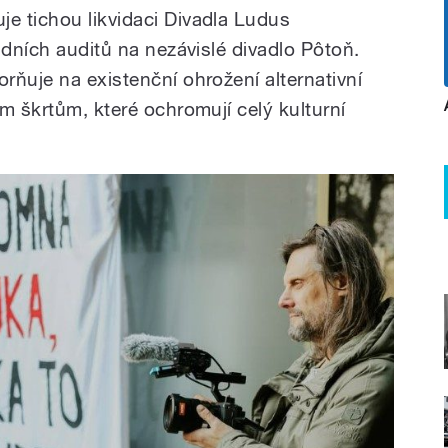
e tichou likvidaci Divadla Ludus
ádních auditů na nezávislé divadlo Pôtoň.
rňuje na existenční ohrožení alternativní
m škrtům, které ochromují celý kulturní