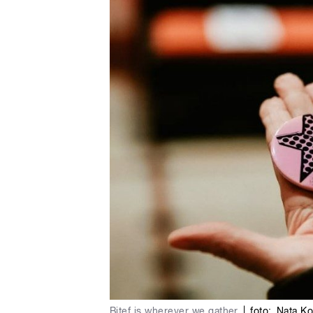
Bitef is wherever we gather
|
foto:
Nata Ko