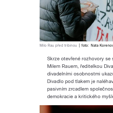
Milo Rau před tribinou
|
foto:
Nata Koreno
Skrze otevřené rozhovory s
Milem Rauem, ředitelkou Div
divadelními osobnostmi ukazu
Divadlo pod tlakem je naléha
pasivním zrcadlem společnost
demokracie a kritického myšl