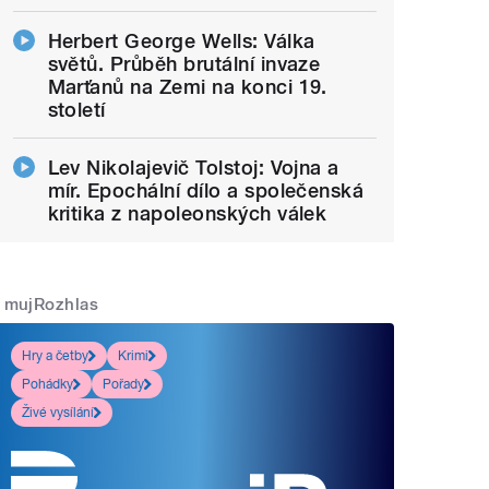
Herbert George Wells: Válka
světů. Průběh brutální invaze
Marťanů na Zemi na konci 19.
století
Lev Nikolajevič Tolstoj: Vojna a
mír. Epochální dílo a společenská
kritika z napoleonských válek
mujRozhlas
Hry a četby
Krimi
Pohádky
Pořady
Živé vysílání