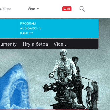
ozhlase
Více
ŽIVĚ
PROGRAM
AUDIOARCHIV
KAMERY
kumenty
Hry a četba
Více
…