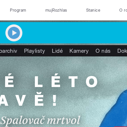
Program
mujRozhlas
Stanice
O r
oarchiv
Playlisty
Lidé
Kamery
O nás
Do