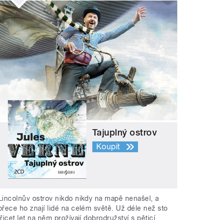
Tajuplný ostrov
Koupit
Lincolnův ostrov nikdo nikdy na mapě nenašel, a
přece ho znají lidé na celém světě. Už déle než sto
třicet let na něm prožívají dobrodružství s pěticí