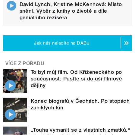
David Lynch, Kristine McKennová: Místo
snění. Výběr z knihy o životě a díle
geniálního režiséra
Jak nás naladíte na DABu
VÍCE Z POŘADU
To byl můj film. Od Kříženeckého po
současnost: Pusťte si do uší filmové
dějiny
Konec biografů v Čechách. Po stopách
zaniklých kin
„Touha vymanit se z vlastních zmatků.“