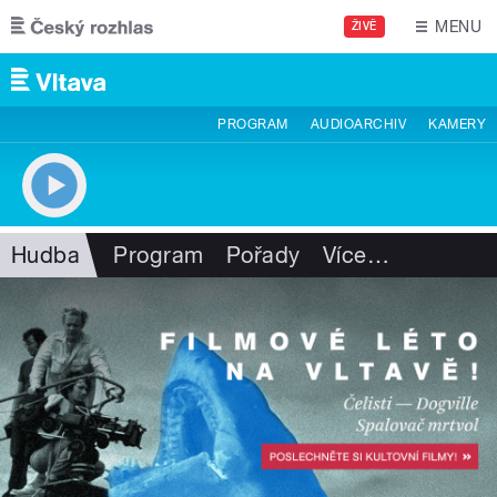
Přejít k hlavnímu obsahu
MENU
ŽIVĚ
PROGRAM
AUDIOARCHIV
KAMERY
Hudba
Program
Pořady
Více
…