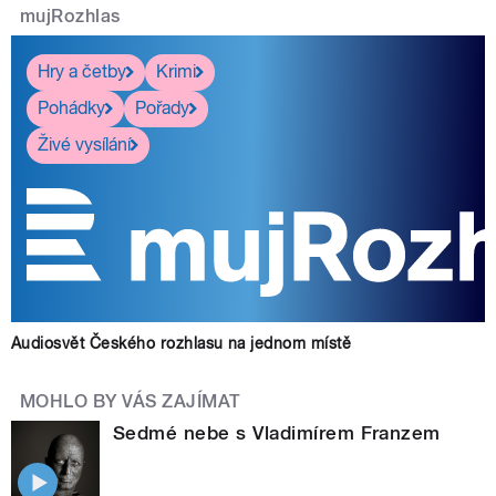
mujRozhlas
Hry a četby
Krimi
Pohádky
Pořady
Živé vysílání
Audiosvět Českého rozhlasu na jednom místě
MOHLO BY VÁS ZAJÍMAT
Sedmé nebe s Vladimírem Franzem