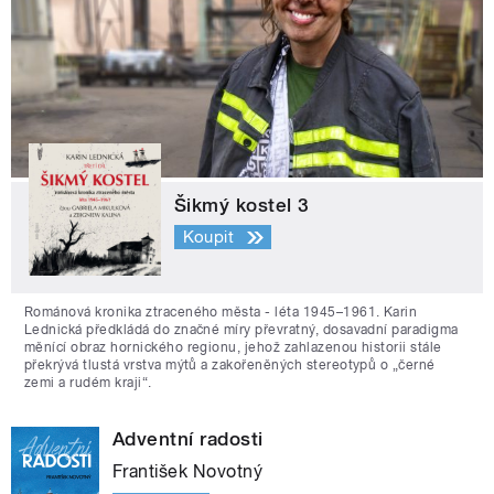
Šikmý kostel 3
Koupit
Románová kronika ztraceného města - léta 1945–1961. Karin
Lednická předkládá do značné míry převratný, dosavadní paradigma
měnící obraz hornického regionu, jehož zahlazenou historii stále
překrývá tlustá vrstva mýtů a zakořeněných stereotypů o „černé
zemi a rudém kraji“.
Adventní radosti
František Novotný