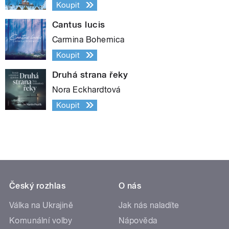
Koupit
Cantus lucis
Carmina Bohemica
Koupit
Druhá strana řeky
Nora Eckhardtová
Koupit
Český rozhlas
O nás
Válka na Ukrajině
Jak nás naladíte
Komunální volby
Nápověda