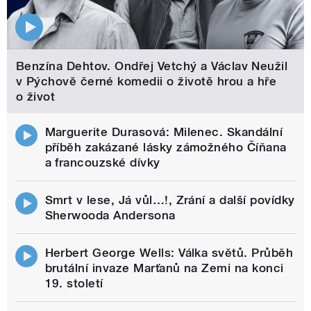
Benzína Dehtov. Ondřej Vetchý a Václav Neužil
v Pýchově černé komedii o životě hrou a hře
o život
Marguerite Durasová: Milenec. Skandální
příběh zakázané lásky zámožného Číňana
a francouzské dívky
Smrt v lese, Já vůl…!, Zrání a další povídky
Sherwooda Andersona
Herbert George Wells: Válka světů. Průběh
brutální invaze Marťanů na Zemi na konci
19. století