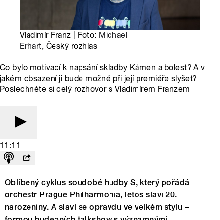
Vladimír Franz | Foto:
Michael
Erhart
, Český rozhlas
Co bylo motivací k napsání skladby Kámen a bolest? A v
jakém obsazení ji bude možné při její premiéře slyšet?
Poslechněte si celý rozhovor s Vladimírem Franzem
11:11
Oblíbený cyklus soudobé hudby S, který pořádá
orchestr Prague Philharmonia, letos slaví 20.
narozeniny. A slaví se opravdu ve velkém stylu –
formou hudebních talkshow s významnými