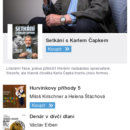
Setkání s Karlem Čapkem
Koupit
Literární fikce, pokus přiblížit literární nadsázkou spisovatele,
filozofa, ale hlavně člověka Karla Čapka trochu jinou formou.
Hurvínkovy příhody 5
Miloš Kirschner a Helena Štáchová
Koupit
Denár v dívčí dlani
Václav Erben