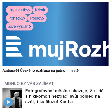
Hry a četby
Krimi
Pohádky
Pořady
Živé vysílání
Audiosvět Českého rozhlasu na jednom místě
MOHLO BY VÁS ZAJÍMAT
Fotografování měsíce ukazuje, že lidé
s hikikomori neztrácí svůj pohled na
svět, říká filozof Kouba