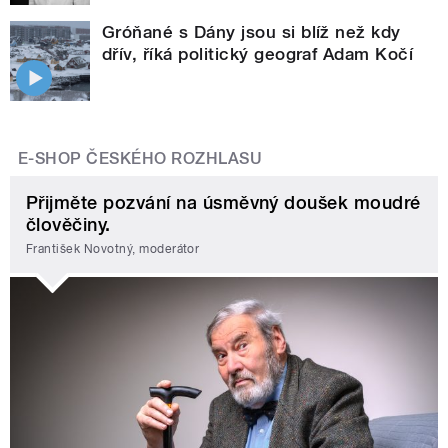
Gróňané s Dány jsou si blíž než kdy
dřív, říká politický geograf Adam Kočí
E-SHOP ČESKÉHO ROZHLASU
Přijměte pozvání na úsměvný doušek moudré
člověčiny.
František Novotný, moderátor