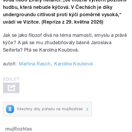
hudbu, která nebude kýčová. V Čechách je díky
undergroundu citlivost proti kýči poměrně vysoká,“
uvádí ve Vizitce. (Repríza z 29. května 2026)
Jak se jako filozof dívá na téma marnosti, smyslu a právě
kýče? A jak se mu zhudebňovaly básně Jaroslava
Seiferta? Ptá se Karolína Koubová.
autoři:
Martina Rasch
,
Karolína Koubová
Všechny díly pořadu na mujRozhlas
mujRozhlas