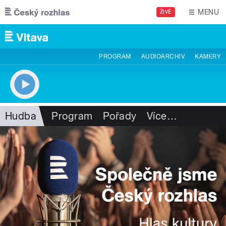
Přejít k hlavnímu obsahu
MENU
ŽIVĚ
PROGRAM
AUDIOARCHIV
KAMERY
Hudba
Program
Pořady
Více
…