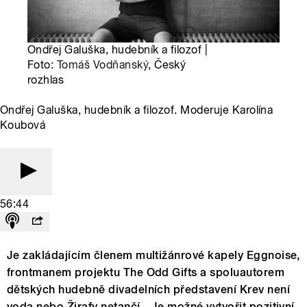
Ondřej Galuška, hudebník a filozof |
Foto:
Tomáš Vodňanský
, Český
rozhlas
Ondřej Galuška, hudebník a filozof. Moderuje Karolína
Koubová
56:44
Je zakládajícím členem multižánrové kapely Eggnoise,
frontmanem projektu The Odd Gifts a spoluautorem
dětských hudebně divadelních představení Krev není
voda nebo Žirafy netančí. „Je možné vytvořit pozitivní