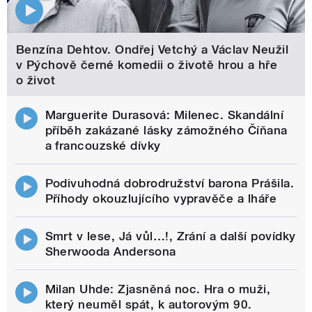
Benzína Dehtov. Ondřej Vetchý a Václav Neužil
v Pýchově černé komedii o životě hrou a hře
o život
Marguerite Durasová: Milenec. Skandální
příběh zakázané lásky zámožného Číňana
a francouzské dívky
Podivuhodná dobrodružství barona Prášila.
Příhody okouzlujícího vypravěče a lháře
Smrt v lese, Já vůl…!, Zrání a další povídky
Sherwooda Andersona
Milan Uhde: Zjasněná noc. Hra o muži,
který neuměl spát, k autorovým 90.