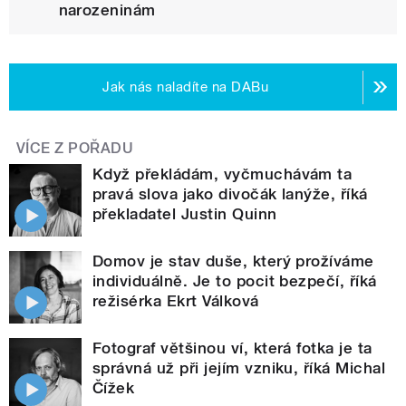
narozeninám
Jak nás naladíte na DABu
VÍCE Z POŘADU
Když překládám, vyčmuchávám ta
pravá slova jako divočák lanýže, říká
překladatel Justin Quinn
Domov je stav duše, který prožíváme
individuálně. Je to pocit bezpečí, říká
režisérka Ekrt Válková
Fotograf většinou ví, která fotka je ta
správná už při jejím vzniku, říká Michal
Čížek